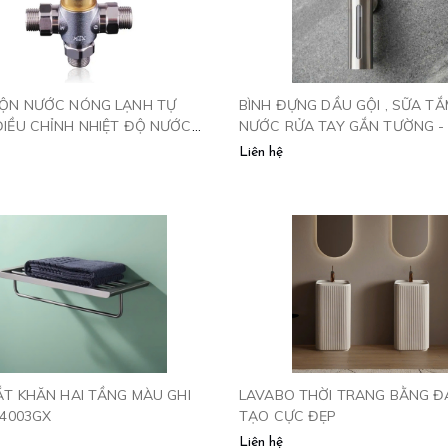
ỘN NƯỚC NÓNG LẠNH TỰ
BÌNH ĐỰNG DẦU GỘI , SỮA TẮ
IỀU CHỈNH NHIỆT ĐỘ NƯỚC
NƯỚC RỬA TAY GẮN TƯỜNG -
69
Liên hệ
ẮT KHĂN HAI TẦNG MÀU GHI
LAVABO THỜI TRANG BẰNG Đ
64003GX
TẠO CỰC ĐẸP
Liên hệ