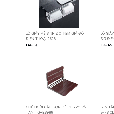
LÔ GIẤY VỆ SINH ĐÔI KÈM GIÁ ĐỠ
LÔ GIẤ
ĐIỆN THOẠI 2628
ĐỠ ĐIỆ
Liên hệ
Liên hệ
GHẾ NGỒI GẤP GỌN ĐỂ ĐI GIÀY VÀ
SEN TẮ
TẮM - GHE8986
5778 C