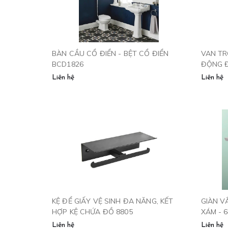
BÀN CẦU CỔ ĐIỂN - BỆT CỔ ĐIỂN
VAN TR
BCD1826
ĐỘNG Đ
CLM-09
Liên hệ
Liên hệ
KỆ ĐỂ GIẤY VỆ SINH ĐA NĂNG, KẾT
GIÀN V
HỢP KỆ CHỨA ĐỒ 8805
XÁM - 
Liên hệ
Liên hệ