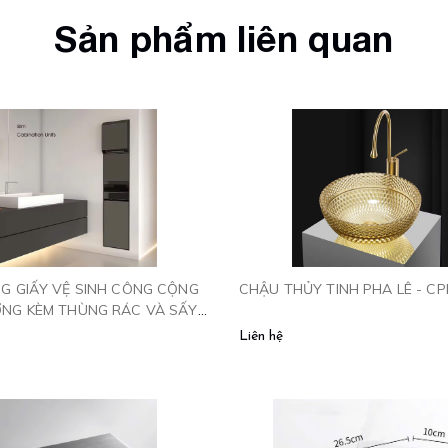
Sản phẩm liên quan
G GIẤY VỆ SINH CÔNG CỘNG
CHẬU THỦY TINH PHA LÊ - CP
NG KÈM THÙNG RÁC VÀ SẤY
556
Liên hệ