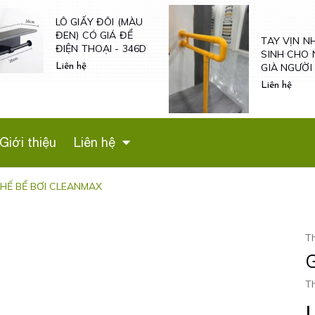
TAY VỊN N
SINH CHO 
TAY VỊN NHÀ VỆ
GIÀ NGƯỜI
SINH CHO NGƯỜI
VÀ NỮ MAN
GIÀ NGƯỜI BỆNH -
Liên hệ
- TV600
TVN601
Liên hệ
Giới thiệu
Liên hệ
HẾ BỂ BƠI CLEANMAX
T
Th