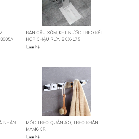
M,
BÀN CẦU XỔM, KÉT NƯỚC TREO KẾT
 8905A
HỢP CHẬU RỬA, BCX-175
Liên hệ
Á NHÂN
MÓC TREO QUẦN ÁO, TREO KHĂN -
MAM6 CR
Liên hệ