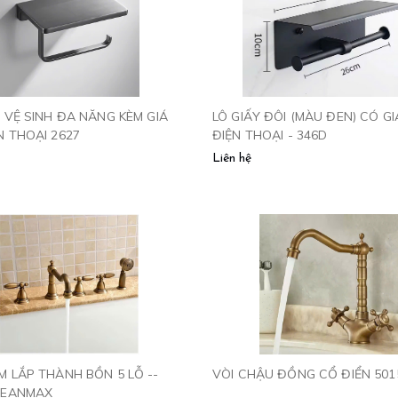
Y VỆ SINH ĐA NĂNG KÈM GIÁ
LÔ GIẤY ĐÔI (MÀU ĐEN) CÓ GI
N THOẠI 2627
ĐIỆN THOẠI - 346D
Liên hệ
M LẮP THÀNH BỒN 5 LỖ --
VÒI CHẬU ĐỒNG CỔ ĐIỂN 501
LEANMAX