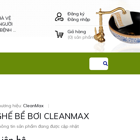
HÀ VỆ
LÔ GIẤY VỆ SINH
Đăng ký
NGƯỜI
ÂM TƯỜNG ĐÔI -
Đăng nhập
 BỆNH
34504 CLEANMAX
G THAI
Giỏ hàng
Liên hệ
(
0
) sản phẩm
hương hiệu:
CleanMax
|
GHẾ BỂ BƠI CLEANMAX
ông tin sản phẩm đang được cập nhật