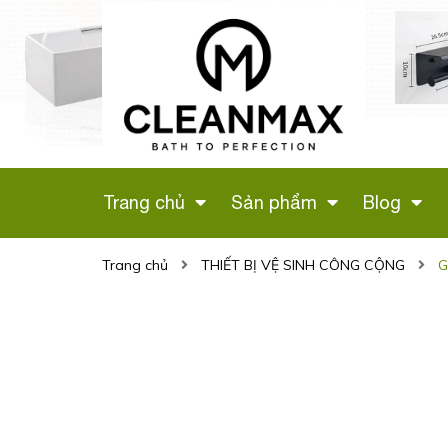
 VỆ SINH
LÔ GIẤY ĐÔI (MÀU
G HỒNG
ĐEN) CÓ GIÁ ĐỂ
H
ĐIỆN THOẠI - 346D
Liên hệ
Trang chủ
Sản phẩm
Blog
Trang chủ
THIẾT BỊ VỆ SINH CÔNG CỘNG
G