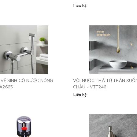
Liên hệ
T VỆ SINH CÓ NƯỚC NÓNG
VÒI NƯỚC THẢ TỪ TRẦN XUỐ
A2665
CHẬU - VTT246
Liên hệ