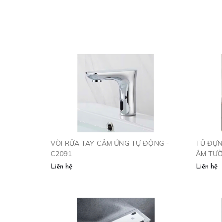
VÒI RỬA TAY CẢM ỨNG TỰ ĐỘNG -
TỦ ĐỰN
C2091
ÂM TƯỜ
TAY 34
Liên hệ
Liên hệ