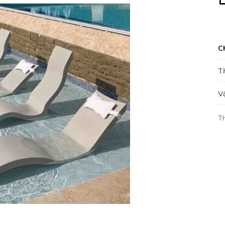
L
C
T
V
T