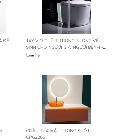
Á ĐỂ
TAY VỊN CHỮ T TRONG PHÒNG VỆ
SINH CHO NGƯỜI GIÀ, NGƯỜI BỆNH -
TV6060
Liên hệ
5
CHẬU RỬA MẶT TRONG SUỐT
CPG2266