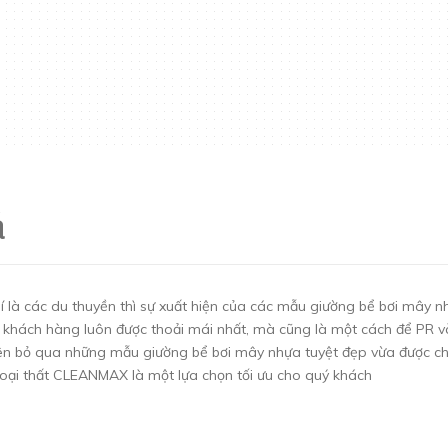
á
í là các du thuyền thì sự xuất hiện của các mẫu giường bể bơi mây 
a khách hàng luôn được thoải mái nhất, mà cũng là một cách để PR và
nên bỏ qua những mẫu giường bể bơi mây nhựa tuyệt đẹp vừa được ch
ngoại thất CLEANMAX là một lựa chọn tối ưu cho quý khách