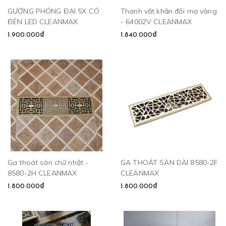
GƯƠNG PHÓNG ĐẠI 5X CÓ
Thanh vắt khăn đôi mạ vàng
ĐÈN LED CLEANMAX
- 64002V CLEANMAX
1.900.000₫
1.840.000₫
Ga thoát sàn chữ nhật -
GA THOÁT SÀN DÀI 8580-2F
8580-2H CLEANMAX
CLEANMAX
1.800.000₫
1.800.000₫