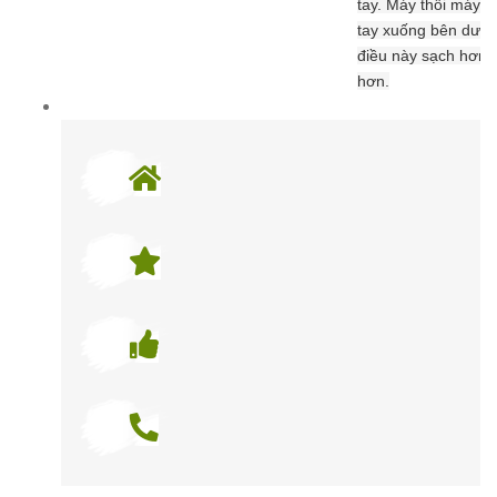
tay.
Máy thổi máy sấ
tay xuống bên dưới v
điều này sạch hơn v
hơn.