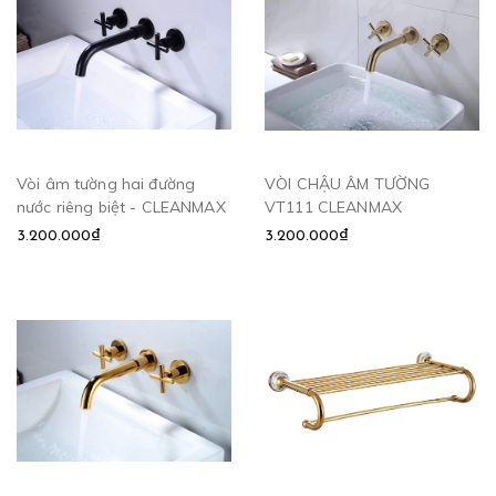
Vòi âm tường hai đường
VÒI CHẬU ÂM TƯỜNG
nước riêng biệt - CLEANMAX
VT111 CLEANMAX
3.200.000₫
3.200.000₫