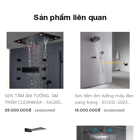
Sản phẩm liên quan
SEN TẮM ÂM TƯỜNG, ÂM
Sen tắm âm tường màu đen
TRẦN CLEANMAX - SA2003
sang trọng - EU102-2023
CLEANMAX
CLEANMAX
29.000.000₫
18.000.000₫
38.000.000₫
23.000.000₫