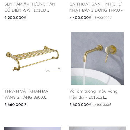
SEN TẮM ÂM TƯỜNG TÂN
GA THOÁT SÀN HÌNH CHỮ
CỔ ĐIỂN -SAT 101CD
NHẬT BẰNG ĐỒNG THAU -
CLEANMAX
GD6010 CLEANMAX
6.200.000₫
4.400.000₫
5.900.000₫
THANH VẮT KHĂN MẠ
Vòi âm tường, màu vàng,
VÀNG 2 TẦNG 88003
hiện đại - 1016LSJ
CLEANMAX
CLEANMAX
3.660.000₫
3.600.000₫
4.100.000₫