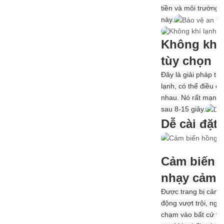
tiền và môi trường 
này.
Không khí 
tùy chọn
Đây là giải pháp th
lạnh, có thể điều c
nhau. Nó rất mạnh 
sau 8-15 giây.
Dễ cài đặt
Cảm biến 
nhạy cảm
Được trang bị cảm b
động vượt trội, ngư
chạm vào bất cứ vậ