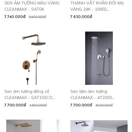
SEN ÂM TƯỜNG MÀU VÀNG
THANH VẮT KHĂN ĐÔI MẠ
CLEANMAX - SAT04
VÀNG 24K - 10002
CLEANMAX
7.740.000₫
7.830.000₫
8.600.000₫
Sen âm tường đồng cổ
Sen tắm âm tường
CLEANMAX - SAT102CD
CLEANMAX - AT2202
CLEANMAX
CLEANMAX
7.700.000₫
7.700.000₫
9.800.000₫
8.500.000₫