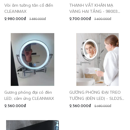
Vòi âm tường tân cổ điển
THANH VẮT KHĂN MẠ
CLEANMAX
VÀNG HAI TẦNG - 98003
CLEANMAX
2.980.000₫
2.700.000₫
3.880.000₫
3.600.000₫
Gương phóng đại có đèn
GƯƠNG PHÓNG ĐẠI TREO
LED, cảm ứng CLEANMAX
TƯỜNG (ĐÈN LED) - SLD256
CLEANMAX
2.560.000₫
2.560.000₫
2.980.000₫