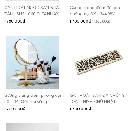
GA THOÁT NƯỚC SÀN NHÀ
Gương trang điểm để bàn
TẮM- SUS 1060 CLEANMAX
phóng đại 3X - 34408V
CLEANMAX
1.780.000₫
1.700.000₫
1.950.000₫
Gương trang điểm phóng đại
GA THOÁT SÀN ĐA CHỦNG
3X - 34408V mạ vàng
LOẠI - HÌNH CHỮ NHẬT
CLEANMAX
CLEANMAX
1.700.000₫
1.500.000₫