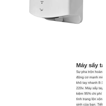
Máy sấy ta
Sự pha trộn hoàn h
động cơ mạnh mẽ vớ
khô tay nhanh 8-10 
220v.
Máy sấy tay c
kiệm 95% chi phí so
tình trạng lộn xộn 
sinh của bạn. Tiết k