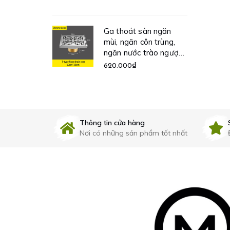
Gương trang điểm để
bàn phóng đại 3X -
t sàn ngăn
34408V CLEANMAX
n côn trùng,
1.700.000₫
1.950.000₫
ớc trào ngược
99 CLEANMAX
₫
Thông tin cửa hàng
Nơi có những sản phẩm tốt nhất