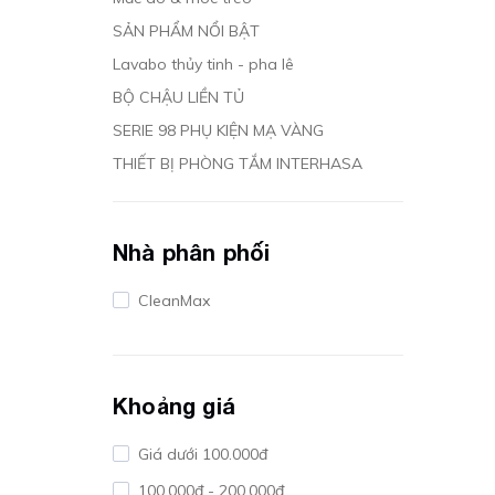
SẢN PHẨM NỔI BẬT
Lavabo thủy tinh - pha lê
BỘ CHẬU LIỀN TỦ
SERIE 98 PHỤ KIỆN MẠ VÀNG
THIẾT BỊ PHÒNG TẮM INTERHASA
Nhà phân phối
CleanMax
Khoảng giá
Giá dưới 100.000đ
100.000đ - 200.000đ