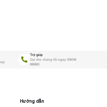
kệ góc inox BS0909
CLEANMAX
Kệ gia vị k
treo CLEA
760.000₫
980.000₫
Trợ giúp
Gọi cho chúng tôi ngay 09494
hop
88880
Hướng dẫn