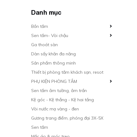
Danh mục
Bồn tắm
Sen tắm- Vòi chậu
Ga thoát sàn
Dàn sấy khăn đa năng
Sản phẩm thông minh
Thiết bị phòng tắm khách sạn, resot
PHỤ KIỆN PHÒNG TẮM
Sen tắm âm tường, âm trần
Kệ góc - Kệ thẳng - Kệ hai tầng
Vòi nước mạ vàng - đen
Gương trang điểm, phóng đại 3X-5X
Sen tắm
Mắc áo & móc treo