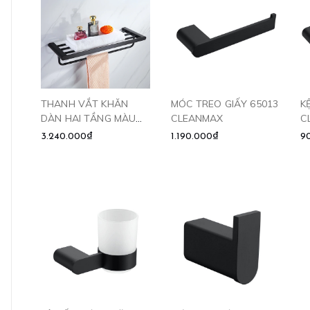
THANH VẮT KHĂN
MÓC TREO GIẤY 65013
K
DÀN HAI TẦNG MÀU
CLEANMAX
C
ĐEN 65003 CLEANMAX
3.240.000₫
1.190.000₫
9