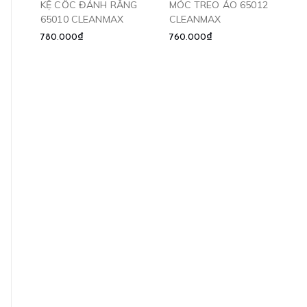
KỆ CỐC ĐÁNH RĂNG
MÓC TREO ÁO 65012
65010 CLEANMAX
CLEANMAX
780.000₫
760.000₫
TAY VỊN CHO NGƯỜI
Gương phóng đại 3X