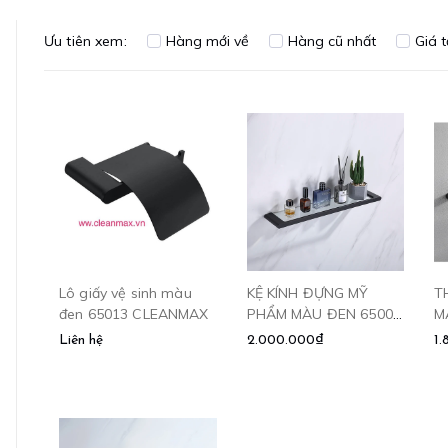
Ưu tiên xem:
Hàng mới về
Hàng cũ nhất
Giá 
Lô giấy vệ sinh màu
KỆ KÍNH ĐỰNG MỸ
T
đen 65013 CLEANMAX
PHẨM MÀU ĐEN 65005
MÀ
CLEANMAX
C
Liên hệ
2.000.000₫
1