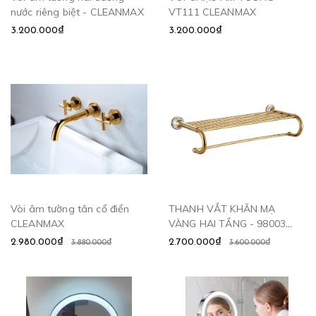
nước riêng biệt - CLEANMAX
VT111 CLEANMAX
3.200.000₫
3.200.000₫
Vòi âm tường tân cổ điển
THANH VẮT KHĂN MẠ
CLEANMAX
VÀNG HAI TẦNG - 98003
CLEANMAX
2.980.000₫
2.700.000₫
3.880.000₫
3.600.000₫