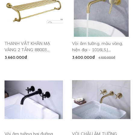
THANH VẮT KHĂN MẠ
Vòi âm tường, màu vàng,
VÀNG 2 TẦNG 88003
hiện đại - 1016LSJ
CLEANMAX
CLEANMAX
3.660.000₫
3.600.000₫
4.100.000₫
Vòi âm tường hai đường
VÒI CHẬU ÂM TƯỜNG