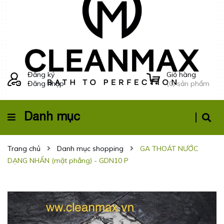
Đăng ký
Giỏ hàng
Đăng nhập
(
0
) sản phẩm
Danh mục
Trang chủ
Danh mục shopping
GA THOÁT NƯỚC
DẠNG NHẤN (mặt phẳng) - GDN10 P