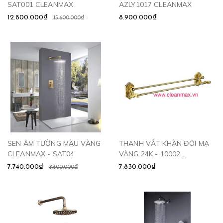
SAT001 CLEANMAX
AZLY1017 CLEANMAX
12.800.000₫
8.900.000₫
15.600.000₫
SEN ÂM TƯỜNG MÀU VÀNG
THANH VẮT KHĂN ĐÔI MẠ
CLEANMAX - SAT04
VÀNG 24K - 10002
CLEANMAX
7.740.000₫
7.830.000₫
8.600.000₫