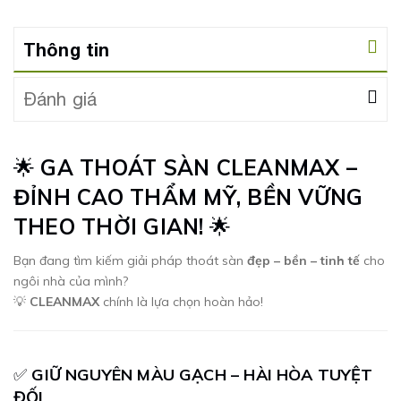
Thông tin
Đánh giá
🌟
GA THOÁT SÀN CLEANMAX –
ĐỈNH CAO THẨM MỸ, BỀN VỮNG
THEO THỜI GIAN!
🌟
Bạn đang tìm kiếm giải pháp thoát sàn
đẹp – bền – tinh tế
cho
ngôi nhà của mình?
💡
CLEANMAX
chính là lựa chọn hoàn hảo!
✅
GIỮ NGUYÊN MÀU GẠCH – HÀI HÒA TUYỆT
ĐỐI