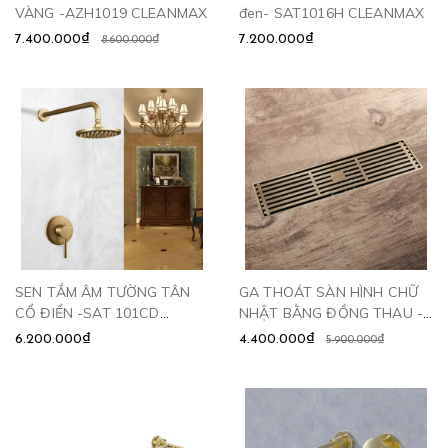
VÀNG -AZH1019 CLEANMAX
đen- SAT1016H CLEANMAX
7.400.000₫
7.200.000₫
8.600.000₫
SEN TẮM ÂM TƯỜNG TÂN
GA THOÁT SÀN HÌNH CHỮ
CỔ ĐIỂN -SAT 101CD
NHẬT BẰNG ĐỒNG THAU -
CLEANMAX
GD6010 CLEANMAX
6.200.000₫
4.400.000₫
5.900.000₫