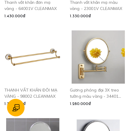
Thanh vắt khăn đơn mạ
Thanh vắt khăn mạ màu
vàng - 64001V CLEANMAX
vàng - 23001V CLEANMAX
1.430.000₫
1.330.000₫
THANH VẮT KHĂN ĐÔI MẠ
Gương phóng đại 3X treo
VÀNG - 98002 CLEANMAX
tường màu vàng - 34401
CLEANMAX
1.300.000₫
1.280.000₫