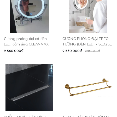
Gương phóng đại có đèn
GƯƠNG PHÓNG ĐẠI TREO
LED, cảm ứng CLEANMAX
TƯỜNG (ĐÈN LED) - SLD256
CLEANMAX
2.560.000₫
2.560.000₫
2.980.000₫