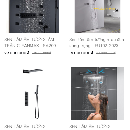
SEN TẮM ÂM TƯỜNG, ÂM
Sen tắm âm tường màu đen
TRẦN CLEANMAX - SA2003
sang trọng - EU102-2023
CLEANMAX
CLEANMAX
29.000.000₫
18.000.000₫
38.000.000₫
23.000.000₫
SEN TẮM ÂM TƯỜNG -
SEN TẮM ÂM TƯỜNG -