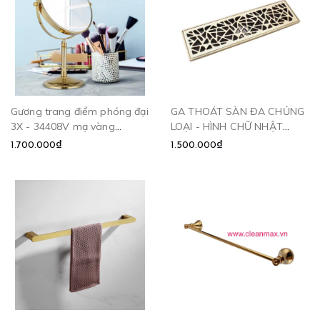
Gương trang điểm phóng đại
GA THOÁT SÀN ĐA CHỦNG
3X - 34408V mạ vàng
LOẠI - HÌNH CHỮ NHẬT
CLEANMAX
CLEANMAX
1.700.000₫
1.500.000₫