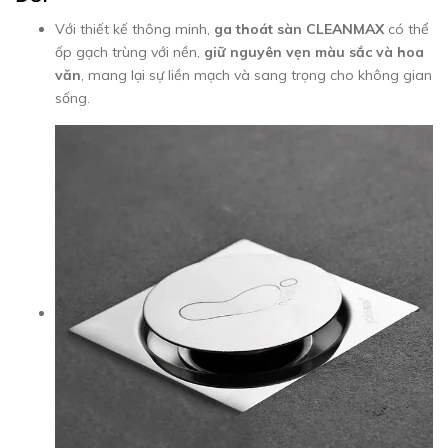
Với thiết kế thông minh,
ga thoát sàn CLEANMAX
có thể
ốp gạch trùng với nền,
giữ nguyên vẹn màu sắc và hoa
văn
, mang lại sự liền mạch và sang trọng cho không gian
sống.