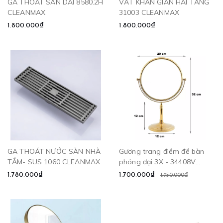
GA THOÁT SÀN DÀI 8580.2H
VẮT KHĂN GIÀN HAI TẦNG
CLEANMAX
31003 CLEANMAX
1.800.000₫
1.800.000₫
GA THOÁT NƯỚC SÀN NHÀ
Gương trang điểm để bàn
TẮM- SUS 1060 CLEANMAX
phóng đại 3X - 34408V
CLEANMAX
1.780.000₫
1.700.000₫
1.950.000₫