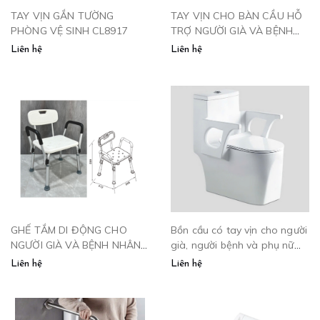
TAY VỊN GẮN TƯỜNG
TAY VỊN CHO BÀN CẦU HỖ
PHÒNG VỆ SINH CL8917
TRỢ NGƯỜI GIÀ VÀ BỆNH
NHÂN CLM 88652
Liên hệ
Liên hệ
GHẾ TẮM DI ĐỘNG CHO
Bồn cầu có tay vịn cho người
NGƯỜI GIÀ VÀ BỆNH NHÂN
già, người bệnh và phụ nữ
CLM8965
mang thai - BTV699
Liên hệ
Liên hệ