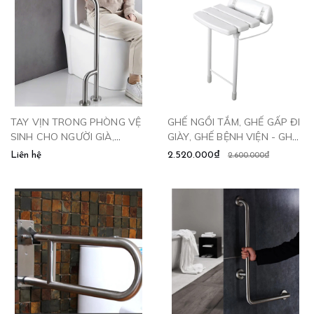
TAY VỊN TRONG PHÒNG VỆ
GHẾ NGỒI TẮM, GHẾ GẤP ĐI
SINH CHO NGƯỜI GIÀ,
GIÀY, GHẾ BỆNH VIỆN - GHE
NGƯỜI BỆNH - TV880
2024 CLEANMAX
Liên hệ
2.520.000₫
2.600.000₫
CLEANMAX