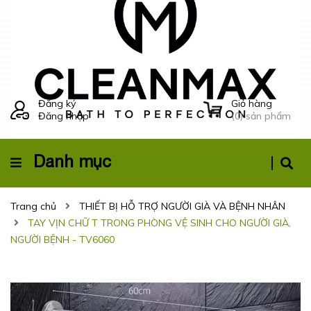
Đăng ký
Giỏ hàng
Đăng nhập
(
0
) sản phẩm
Danh mục
Trang chủ
THIẾT BỊ HỖ TRỢ NGƯỜI GIÀ VÀ BỆNH NHÂN
TAY VỊN CHỮ T TRONG PHÒNG VỆ SINH CHO NGƯỜI GIÀ,
NGƯỜI BỆNH - TV6060