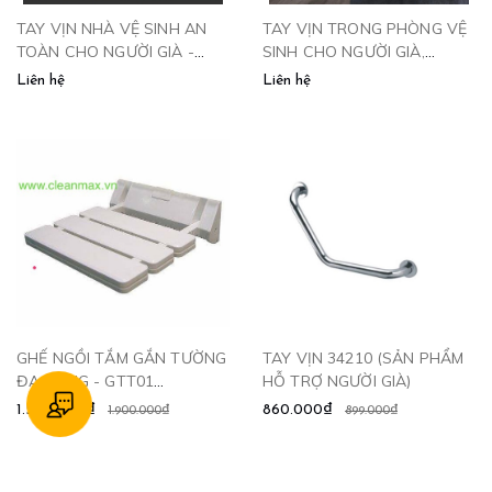
TAY VỊN NHÀ VỆ SINH AN
TAY VỊN TRONG PHÒNG VỆ
TOÀN CHO NGƯỜI GIÀ -
SINH CHO NGƯỜI GIÀ,
TV680 CLEANMAX
NGƯỜI BỆNH - TV780
Liên hệ
Liên hệ
CLEANMAX
GHẾ NGỒI TẮM GẮN TƯỜNG
TAY VỊN 34210 (SẢN PHẨM
ĐA NĂNG - GTT01
HỖ TRỢ NGƯỜI GIÀ)
CLEANMAX
1.560.000₫
860.000₫
1.900.000₫
899.000₫