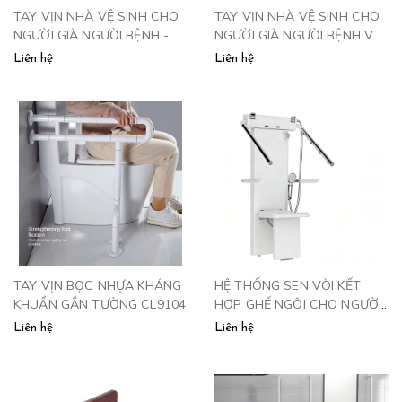
TAY VỊN NHÀ VỆ SINH CHO
TAY VỊN NHÀ VỆ SINH CHO
NGƯỜI GIÀ NGƯỜI BỆNH -
NGƯỜI GIÀ NGƯỜI BỆNH VÀ
TVN601
NỮ MANG THAI - TV600
Liên hệ
Liên hệ
TAY VỊN BỌC NHỰA KHÁNG
HỆ THỐNG SEN VÒI KẾT
KHUẨN GẮN TƯỜNG CL9104
HỢP GHẾ NGÔI CHO NGƯỜI
CAO TUỔI
Liên hệ
Liên hệ