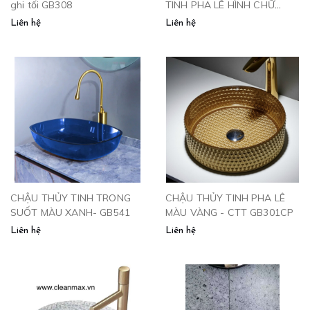
ghi tối GB308
TINH PHA LÊ HÌNH CHỮ
NHẬT - CPL2011
Liên hệ
Liên hệ
CHẬU THỦY TINH TRONG
CHẬU THỦY TINH PHA LÊ
SUỐT MÀU XANH- GB541
MÀU VÀNG - CTT GB301CP
Liên hệ
Liên hệ