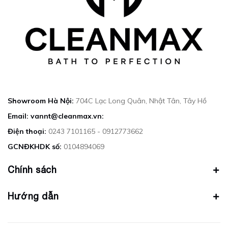
Showroom Hà Nội:
704C Lạc Long Quân, Nhật Tân, Tây Hồ
Email: vannt@cleanmax.vn:
Điện thoại:
0243 7101165 - 0912773662
GCNĐKHDK số:
0104894069
Chính sách
Hướng dẫn