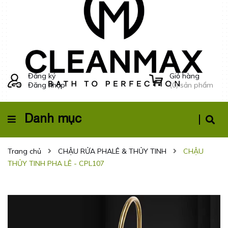
Đăng ký
Giỏ hàng
Đăng nhập
(
0
) sản phẩm
Danh mục
Trang chủ
CHẬU RỬA PHALÊ & THỦY TINH
CHẬU
THỦY TINH PHA LÊ - CPL107