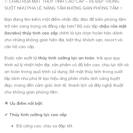
✨ CHẬU RỬA MẶT THỦY TINH CAO CẤP – VẺ ĐẸP TRONG
SUỐT NHƯ PHA LÊ, NÂNG TẦM KHÔNG GIAN PHÒNG TẮM ✨
Bạn đang tìm kiếm một điểm nhấn độc đáo để biến phòng tắm
trở nên sang trọng và đẳng cấp hơn? Bộ sưu tập
chậu rửa mặt
(lavabo) thủy tinh cao cấp
chính là lựa chọn hoàn hảo dành
cho những không gian hiện đại, biệt thự, khách sạn, resort và
căn hộ cao cấp.
Được sản xuất từ
thủy tinh cường lực an toàn
, trải qua quy
trình xử lý nhiệt hiện đại, sản phẩm có độ bền cao, chịu lực tốt và
an toàn trong quá trình sử dụng. Bề mặt thủy tinh trong suốt
lấp lánh như pha lê tạo hiệu ứng phản chiếu ánh sáng tuyệt
đẹp, mang đến cảm giác tinh tế, thanh lịch và đầy nghệ thuật
cho không gian phòng tắm.
🌟
Ưu điểm nổi bật:
✔
Thủy tinh cường lực cao cấp
Độ cứng cao, chịu va đập tốt.