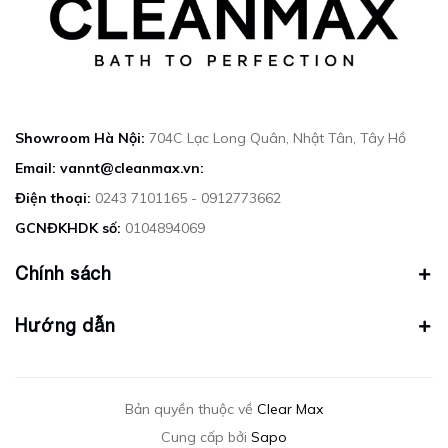
Showroom Hà Nội:
704C Lạc Long Quân, Nhật Tân, Tây Hồ
Email: vannt@cleanmax.vn:
Điện thoại:
0243 7101165 - 0912773662
GCNĐKHDK số:
0104894069
Chính sách
Hướng dẫn
Bản quyền thuộc về
Clear Max
Cung cấp bởi
Sapo