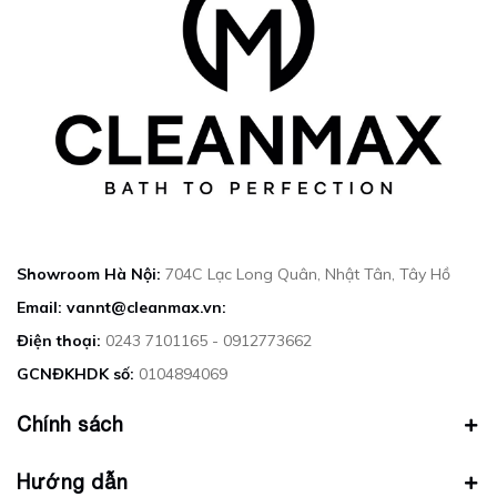
Showroom Hà Nội:
704C Lạc Long Quân, Nhật Tân, Tây Hồ
Email: vannt@cleanmax.vn:
Điện thoại:
0243 7101165 - 0912773662
GCNĐKHDK số:
0104894069
Chính sách
Hướng dẫn