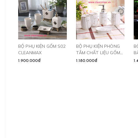
BỘ PHỤ KIỆN GỐM S02
BỘ PHỤ KIỆN PHÒNG
B
CLEANMAX
TẮM CHẤT LIỆU GỐM
B
S06 CLEANMAX
C
1.900.000₫
1.180.000₫
1