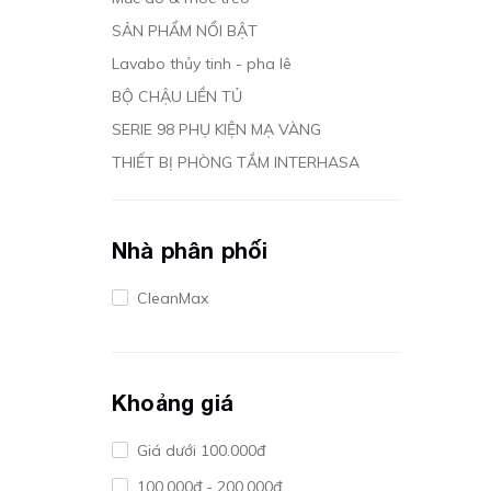
SẢN PHẨM NỔI BẬT
Lavabo thủy tinh - pha lê
BỘ CHẬU LIỀN TỦ
SERIE 98 PHỤ KIỆN MẠ VÀNG
THIẾT BỊ PHÒNG TẮM INTERHASA
Nhà phân phối
CleanMax
Khoảng giá
Giá dưới 100.000đ
100.000đ - 200.000đ