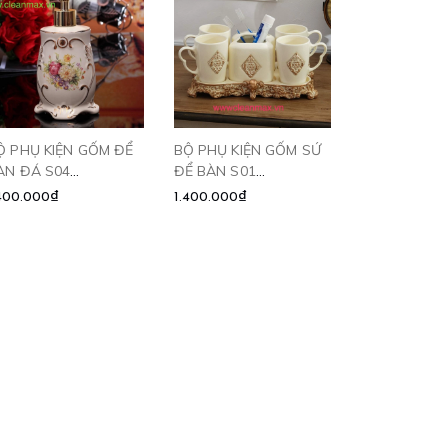
Ộ PHỤ KIỆN GỐM ĐỂ
BỘ PHỤ KIỆN GỐM SỨ
ÀN ĐÁ S04
ĐỂ BÀN S01
LEANMAX
CLEANMAX
.400.000₫
1.400.000₫