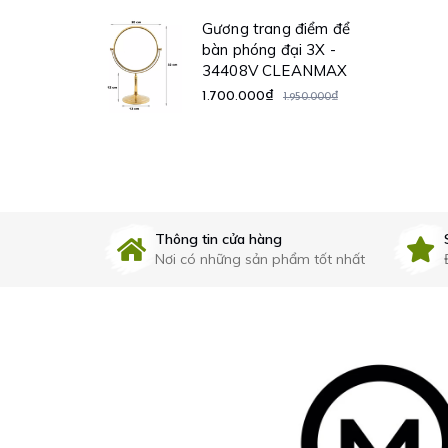
Gương trang điểm để
bàn phóng đại 3X -
t sàn ngăn
34408V CLEANMAX
n côn trùng,
1.700.000₫
1.950.000₫
ớc trào ngược
99 CLEANMAX
₫
Thông tin cửa hàng
Nơi có những sản phẩm tốt nhất