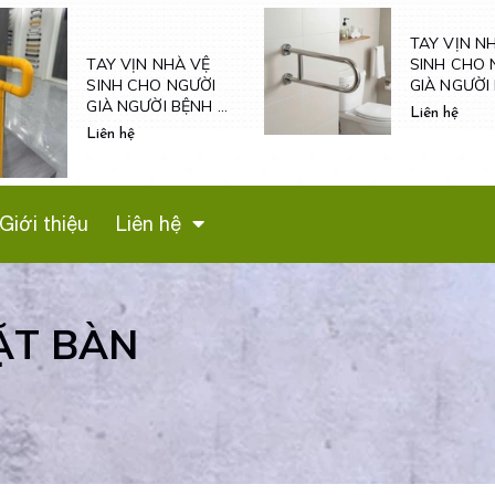
TAY VỊN N
SINH CHO 
TAY VỊN NHÀ VỆ
GIÀ NGƯỜI
SINH CHO NGƯỜI
VÀ NỮ MAN
GIÀ NGƯỜI BỆNH -
Liên hệ
- TV600
TVN601
Liên hệ
Giới thiệu
Liên hệ
ẶT BÀN