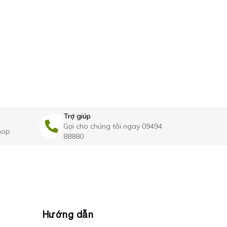
kệ góc inox BS0909
CLEANMAX
Kệ gia vị kè
treo CLEA
760.000₫
980.000₫
Trợ giúp
Gọi cho chúng tôi ngay 09494
hop
88880
Hướng dẫn