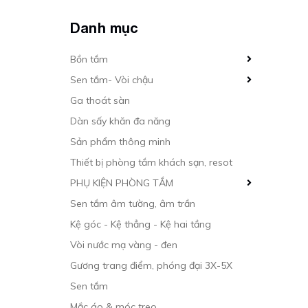
Danh mục
Bồn tắm
Sen tắm- Vòi chậu
Ga thoát sàn
Dàn sấy khăn đa năng
Sản phẩm thông minh
Thiết bị phòng tắm khách sạn, resot
PHỤ KIỆN PHÒNG TẮM
Sen tắm âm tường, âm trần
Kệ góc - Kệ thẳng - Kệ hai tầng
Vòi nước mạ vàng - đen
Gương trang điểm, phóng đại 3X-5X
Sen tắm
Mắc áo & móc treo