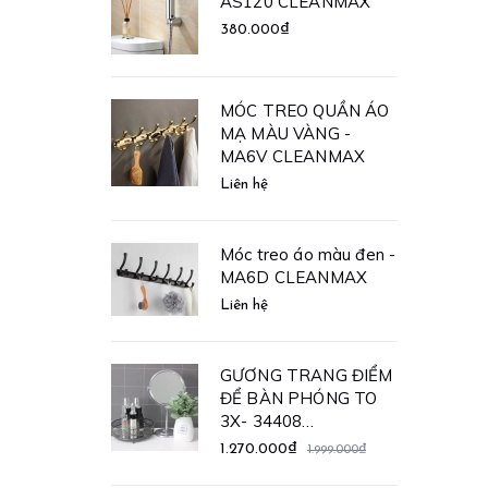
u vàng -
AS120 CLEANMAX
 CLEANMAX
380.000₫
MÓC TREO QUẦN ÁO
 sàn chữ nhật
MẠ MÀU VÀNG -
2H
MA6V CLEANMAX
MAX
Liên hệ
0₫
Móc treo áo màu đen -
 sàn Inox
MA6D CLEANMAX
- 8522CR
Liên hệ
MAX
GƯƠNG TRANG ĐIỂM
ĐỂ BÀN PHÓNG TO
t nước mặt
3X- 34408
 đen -
CLEANMAX
1.270.000₫
1.999.000₫
12
MAX
₫
650.000₫