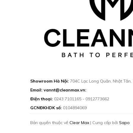
Showroom Hà Nội:
704C Lạc Long Quân, Nhật Tân,
Email: vannt@cleanmax.vn:
Điện thoại:
0243 7101165 - 0912773662
GCNĐKHDK số:
0104894069
Bản quyền thuộc về
Clear Max
|
Cung cấp bởi
Sapo