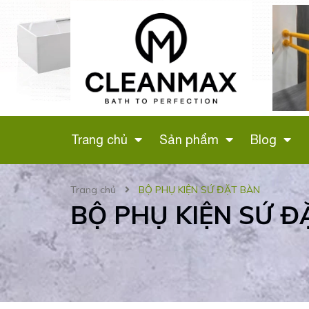
 VỆ SINH
LÔ GIẤY ĐÔI (MÀU
G HỒNG
ĐEN) CÓ GIÁ ĐỂ
H
ĐIỆN THOẠI - 346D
Liên hệ
Trang chủ
Sản phẩm
Blog
Trang chủ
BỘ PHỤ KIỆN SỨ ĐẶT BÀN
BỘ PHỤ KIỆN SỨ Đ