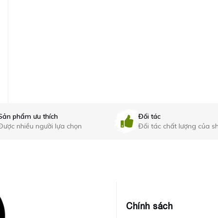
KỆ GÓC HAI TẦNG
GIÀN SẤY KHĂN ĐIỆN
MÀU ĐEN - 34668DE
ĐA NĂNG - 501BL
CLEANMAX
(màu đen) CLEANMAX
2.380.000₫
Liên hệ
Sản phẩm ưu thích
Đối tác
Được nhiều người lựa chọn
Đối tác chất lượng của s
Chính sách