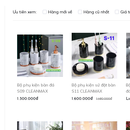
Ưu tiên xem:
Hàng mới về
Hàng cũ nhất
Giá 
Bộ phụ kiện bàn đá
Bộ phụ kiện sứ đặt bàn
Bộ
S09 CLEANMAX
S11 CLEANMAX
đ
1.300.000₫
1.600.000₫
Li
1.980.000₫