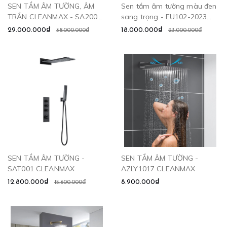
SEN TẮM ÂM TƯỜNG, ÂM
Sen tắm âm tường màu đen
TRẦN CLEANMAX - SA2003
sang trọng - EU102-2023
CLEANMAX
CLEANMAX
29.000.000₫
18.000.000₫
38.000.000₫
23.000.000₫
SEN TẮM ÂM TƯỜNG -
SEN TẮM ÂM TƯỜNG -
SAT001 CLEANMAX
AZLY1017 CLEANMAX
12.800.000₫
8.900.000₫
15.600.000₫