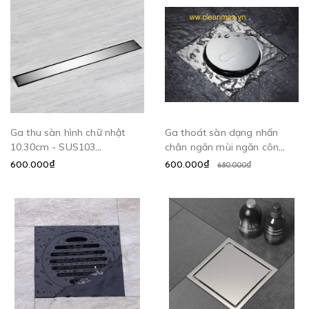
Ga thu sàn hình chữ nhật
Ga thoát sàn dạng nhấn
10.30cm - SUS103
chân ngăn mùi ngăn côn
CLEANMAX
trùng - GDN10 CLEANMAX
600.000₫
600.000₫
680.000₫