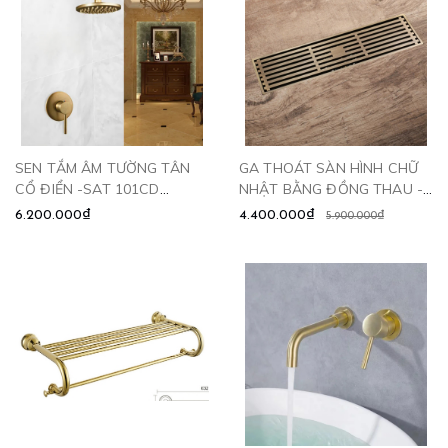
SEN TẮM ÂM TƯỜNG TÂN
GA THOÁT SÀN HÌNH CHỮ
CỔ ĐIỂN -SAT 101CD
NHẬT BẰNG ĐỒNG THAU -
CLEANMAX
GD6010 CLEANMAX
6.200.000₫
4.400.000₫
5.900.000₫