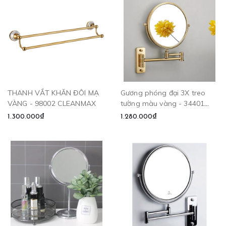
THANH VẮT KHĂN ĐÔI MẠ
Gương phóng đại 3X treo
VÀNG - 98002 CLEANMAX
tường màu vàng - 34401
CLEANMAX
1.300.000₫
1.280.000₫