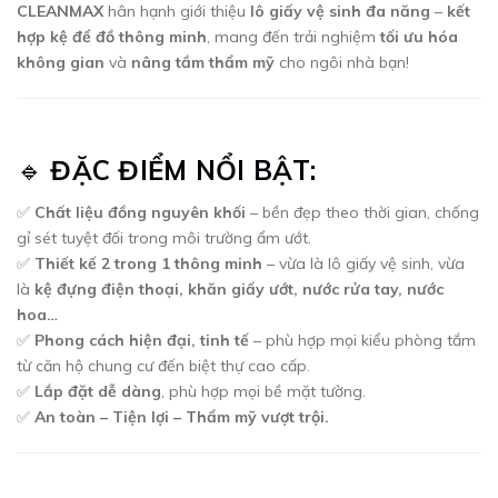
CLEANMAX
hân hạnh giới thiệu
lô giấy vệ sinh đa năng
–
kết
hợp kệ để đồ thông minh
, mang đến trải nghiệm
tối ưu hóa
không gian
và
nâng tầm thẩm mỹ
cho ngôi nhà bạn!
🔹
ĐẶC ĐIỂM NỔI BẬT:
✅
Chất liệu đồng nguyên khối
– bền đẹp theo thời gian, chống
gỉ sét tuyệt đối trong môi trường ẩm ướt.
✅
Thiết kế 2 trong 1 thông minh
– vừa là lô giấy vệ sinh, vừa
là
kệ đựng điện thoại, khăn giấy ướt, nước rửa tay, nước
hoa…
✅
Phong cách hiện đại, tinh tế
– phù hợp mọi kiểu phòng tắm
từ căn hộ chung cư đến biệt thự cao cấp.
✅
Lắp đặt dễ dàng
, phù hợp mọi bề mặt tường.
✅
An toàn – Tiện lợi – Thẩm mỹ vượt trội.