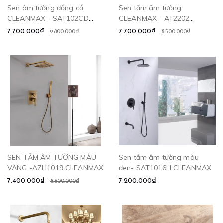
Sen âm tường đồng cổ
Sen tắm âm tường
CLEANMAX - SAT102CD
CLEANMAX - AT2202
CLEANMAX
CLEANMAX
7.700.000₫
7.700.000₫
9.800.000₫
8.500.000₫
SEN TẮM ÂM TƯỜNG MÀU
Sen tắm âm tường màu
VÀNG -AZH1019 CLEANMAX
đen- SAT1016H CLEANMAX
7.400.000₫
7.200.000₫
8.600.000₫