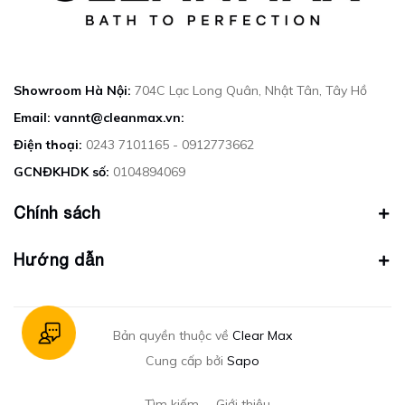
Showroom Hà Nội:
704C Lạc Long Quân, Nhật Tân, Tây Hồ
Email: vannt@cleanmax.vn:
Điện thoại:
0243 7101165 - 0912773662
GCNĐKHDK số:
0104894069
Chính sách
Hướng dẫn
Bản quyền thuộc về
Clear Max
Cung cấp bởi
Sapo
Tìm kiếm
Giới thiệu