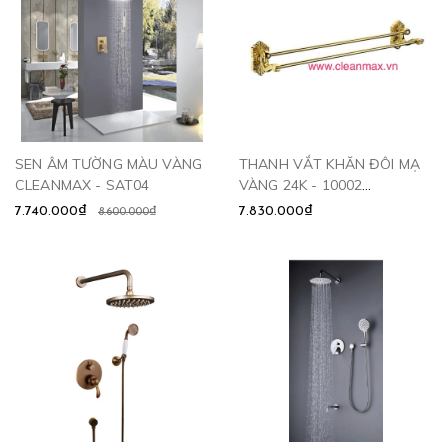
SEN ÂM TƯỜNG MÀU VÀNG
THANH VẮT KHĂN ĐÔI MẠ
CLEANMAX - SAT04
VÀNG 24K - 10002
CLEANMAX
7.740.000₫
7.830.000₫
8.600.000₫