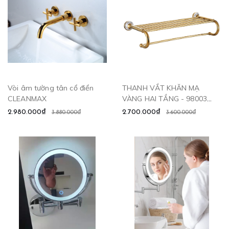
Vòi âm tường tân cổ điển
THANH VẮT KHĂN MẠ
CLEANMAX
VÀNG HAI TẦNG - 98003
CLEANMAX
2.980.000₫
2.700.000₫
3.880.000₫
3.600.000₫