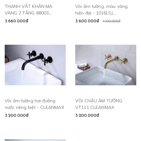
THANH VẮT KHĂN MẠ
Vòi âm tường, màu vàng,
VÀNG 2 TẦNG 88003
hiện đại - 1016LSJ
CLEANMAX
CLEANMAX
3.660.000₫
3.600.000₫
4.100.000₫
Vòi âm tường hai đường
VÒI CHẬU ÂM TƯỜNG
nước riêng biệt - CLEANMAX
VT111 CLEANMAX
3.200.000₫
3.200.000₫