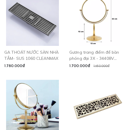
GA THOÁT NƯỚC SÀN NHÀ
Gương trang điểm để bàn
TẮM- SUS 1060 CLEANMAX
phóng đại 3X - 34408V
CLEANMAX
1.780.000₫
1.700.000₫
1.950.000₫