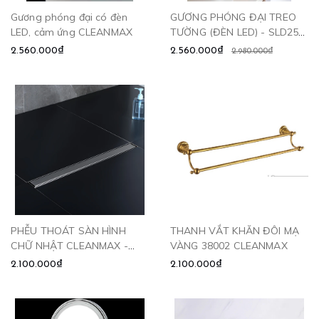
Gương phóng đại có đèn
GƯƠNG PHÓNG ĐẠI TREO
LED, cảm ứng CLEANMAX
TƯỜNG (ĐÈN LED) - SLD256
CLEANMAX
2.560.000₫
2.560.000₫
2.980.000₫
PHỄU THOÁT SÀN HÌNH
THANH VẮT KHĂN ĐÔI MẠ
CHỮ NHẬT CLEANMAX -
VÀNG 38002 CLEANMAX
6010
2.100.000₫
2.100.000₫