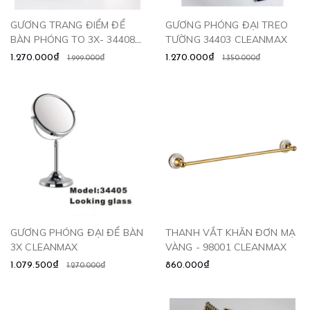
GƯƠNG TRANG ĐIỂM ĐỂ
GƯƠNG PHÓNG ĐẠI TREO
BÀN PHÓNG TO 3X- 34408
TƯỜNG 34403 CLEANMAX
CLEANMAX
1.270.000₫
1.270.000₫
1.999.000₫
1.350.000₫
GƯƠNG PHÓNG ĐẠI ĐỂ BÀN
THANH VẮT KHĂN ĐƠN MẠ
3X CLEANMAX
VÀNG - 98001 CLEANMAX
1.079.500₫
860.000₫
1.270.000₫