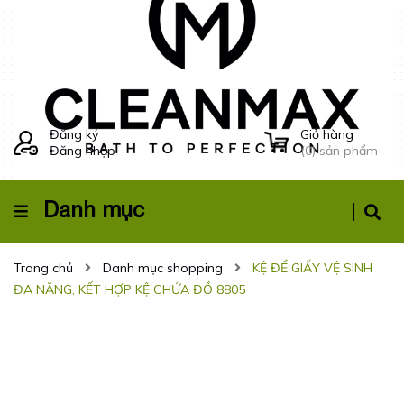
Đăng ký
Giỏ hàng
Đăng nhập
(
0
) sản phẩm
Danh mục
Trang chủ
Danh mục shopping
KỆ ĐỂ GIẤY VỆ SINH
ĐA NĂNG, KẾT HỢP KỆ CHỨA ĐỒ 8805