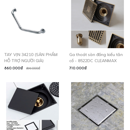
TAY VỊN 34210 (SẢN PHẨM
Ga thoát sàn đồng kiểu tân
HỖ TRỢ NGƯỜI GIÀ)
cổ - 8522DC CLEANMAX
860.000₫
710.000₫
899.000₫