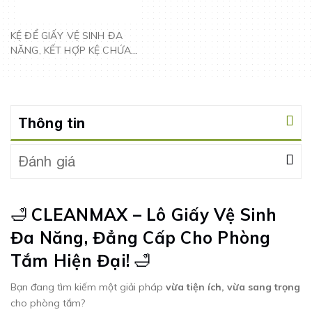
KỆ ĐỂ GIẤY VỆ SINH ĐA
NĂNG, KẾT HỢP KỆ CHỨA
ĐỒ 8805
Thông tin
Đánh giá
🛁
CLEANMAX – Lô Giấy Vệ Sinh
Đa Năng, Đẳng Cấp Cho Phòng
Tắm Hiện Đại!
🛁
Bạn đang tìm kiếm một giải pháp
vừa tiện ích, vừa sang trọng
cho phòng tắm?