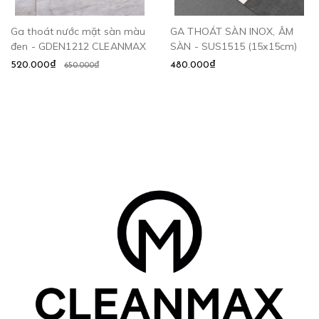
Ga thoát nước mặt sàn màu
GA THOÁT SÀN INOX, ÂM
đen - GDEN1212 CLEANMAX
SÀN - SUS1515 (15x15cm)
520.000₫
480.000₫
650.000₫