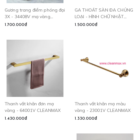
Gương trang điểm phóng đại
GA THOÁT SÀN ĐA CHỦNG
3X - 34408V mạ vàng
LOẠI - HÌNH CHỮ NHẬT
CLEANMAX
CLEANMAX
1.700.000₫
1.500.000₫
Thanh vắt khăn đơn mạ
Thanh vắt khăn mạ màu
vàng - 64001V CLEANMAX
vàng - 23001V CLEANMAX
1.430.000₫
1.330.000₫