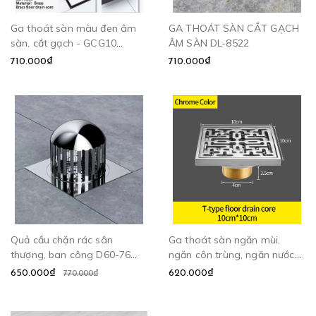
Ga thoát sàn màu đen âm
GA THOÁT SÀN CẮT GẠCH
sàn, cắt gạch - GCG10
ÂM SÀN DL-8522
CLEANMAX
710.000₫
710.000₫
Quả cầu chặn rác sân
Ga thoát sàn ngăn mùi,
thượng, ban công D60-76
ngăn côn trùng, ngăn nước
CLEANMAX
trào ngược - DL8599
650.000₫
620.000₫
770.000₫
CLEANMAX