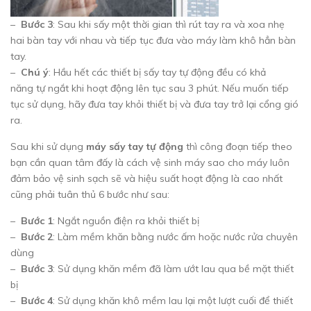
–
Bước 3
: Sau khi sấy một thời gian thì rút tay ra và xoa nhẹ
hai bàn tay với nhau và tiếp tục đưa vào máy làm khô hẳn bàn
tay.
–
Chú ý
: Hầu hết các thiết bị sấy tay tự động đều có khả
năng tự ngắt khi hoạt động lên tục sau 3 phút. Nếu muốn tiếp
tục sử dụng, hãy đưa tay khỏi thiết bị và đưa tay trở lại cổng gió
ra.
Sau khi sử dụng
máy sấy tay tự động
thì công đoạn tiếp theo
bạn cần quan tâm đấy là cách vệ sinh máy sao cho máy luôn
đảm bảo vệ sinh sạch sẽ và hiệu suất hoạt động là cao nhất
cũng phải tuân thủ 6 bước như sau:
–
Bước 1
: Ngắt nguồn điện ra khỏi thiết bị
–
Bước 2
: Làm mềm khăn bằng nước ấm hoặc nước rửa chuyên
dùng
–
Bước 3
: Sử dụng khăn mềm đã làm ướt lau qua bề mặt thiết
bị
–
Bước 4
: Sử dụng khăn khô mềm lau lại một lượt cuối để thiết