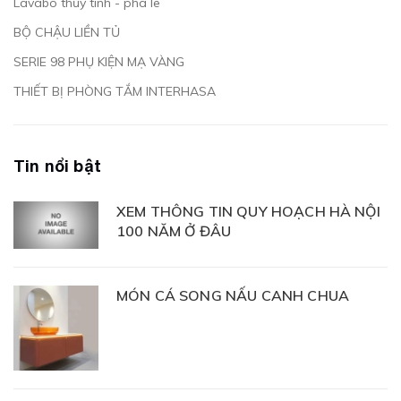
Lavabo thủy tinh - pha lê
BỘ CHẬU LIỀN TỦ
SERIE 98 PHỤ KIỆN MẠ VÀNG
THIẾT BỊ PHÒNG TẮM INTERHASA
Tin nổi bật
XEM THÔNG TIN QUY HOẠCH HÀ NỘI
100 NĂM Ở ĐÂU
MÓN CÁ SONG NẤU CANH CHUA