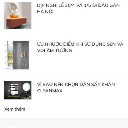
DỊP NGHỈ LỄ 30/4 VÀ 1/5 ĐI ĐÂU GẦN
HÀ NỘI
ƯU NHƯỢC ĐIỂM KHI SỬ DỤNG SEN VÀ
VÒI ÂM TƯỜNG
VÌ SAO NÊN CHỌN DÀN SẤY KHĂN
CLEANMAX
Xem thêm