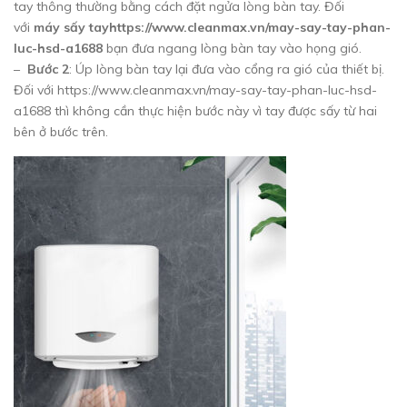
tay thông thường bằng cách đặt ngửa lòng bàn tay. Đối
với
máy sấy tayhttps://www.cleanmax.vn/may-say-tay-phan-
luc-hsd-a1688
bạn đưa ngang lòng bàn tay vào họng gió.
–
Bước 2
: Úp lòng bàn tay lại đưa vào cổng ra gió của thiết bị.
Đối với https://www.cleanmax.vn/may-say-tay-phan-luc-hsd-
a1688 thì không cần thực hiện bước này vì tay được sấy từ hai
bên ở bước trên.