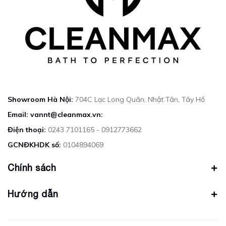
Showroom Hà Nội:
704C Lạc Long Quân, Nhật Tân, Tây Hồ
Email: vannt@cleanmax.vn:
Điện thoại:
0243 7101165 - 0912773662
GCNĐKHDK số:
0104894069
Chính sách
Hướng dẫn