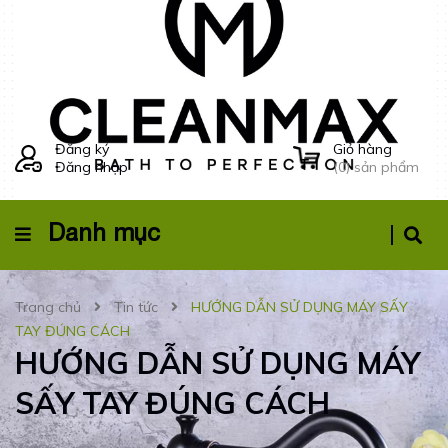
Đăng ký
Giỏ hàng
Đăng nhập
(
0
) sản phẩm
Danh mục
Trang chủ
Tin tức
HƯỚNG DẪN SỬ DỤNG MÁY SẤY
TAY ĐÚNG CÁCH
HƯỚNG DẪN SỬ DỤNG MÁY
SẤY TAY ĐÚNG CÁCH