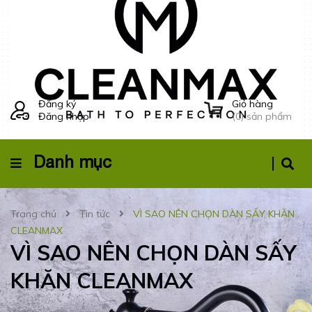
Đăng ký
Giỏ hàng
Đăng nhập
(
0
) sản phẩm
Danh mục
Trang chủ
Tin tức
VÌ SAO NÊN CHỌN DÀN SẤY KHĂN
CLEANMAX
VÌ SAO NÊN CHỌN DÀN SẤY
KHĂN CLEANMAX