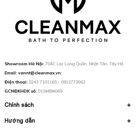
Showroom Hà Nội:
704C Lạc Long Quân, Nhật Tân, Tây Hồ
Email: vannt@cleanmax.vn:
Điện thoại:
0243 7101165 - 0912773662
GCNĐKHDK số:
0104894069
Chính sách
Hướng dẫn