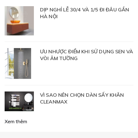
DỊP NGHỈ LỄ 30/4 VÀ 1/5 ĐI ĐÂU GẦN
HÀ NỘI
ƯU NHƯỢC ĐIỂM KHI SỬ DỤNG SEN VÀ
VÒI ÂM TƯỜNG
VÌ SAO NÊN CHỌN DÀN SẤY KHĂN
CLEANMAX
Xem thêm