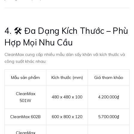
4. 🛠 Đa Dạng Kích Thước – Phù
Hợp Mọi Nhu Cầu
CleanMax cung cấp nhiều mẫu dàn sấy khăn với kích thước và
công suất khác nhau:
Mẫu sản phẩm
Kích thước (mm)
Giá tham khảo
CleanMax
480 x 480 x 100
4.200.000₫
501W
CleanMax 602B
600 x 800 x 120
5.700.000₫
CleanMax