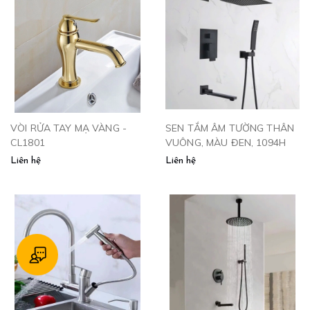
VÒI RỬA TAY MẠ VÀNG -
SEN TẮM ÂM TƯỜNG THÂN
CL1801
VUÔNG, MÀU ĐEN, 1094H
Liên hệ
Liên hệ