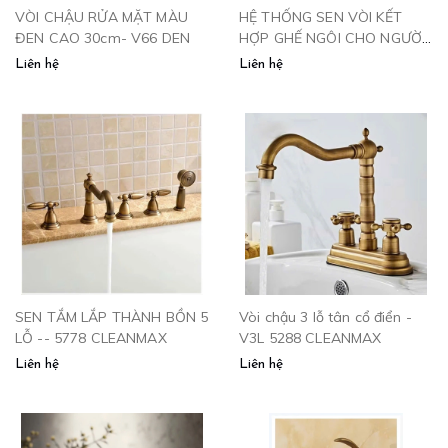
VÒI CHẬU RỬA MẶT MÀU
HỆ THỐNG SEN VÒI KẾT
ĐEN CAO 30cm- V66 DEN
HỢP GHẾ NGÔI CHO NGƯỜI
CAO TUỔI
Liên hệ
Liên hệ
SEN TẮM LẮP THÀNH BỒN 5
Vòi chậu 3 lỗ tân cổ điển -
LỖ -- 5778 CLEANMAX
V3L 5288 CLEANMAX
Liên hệ
Liên hệ