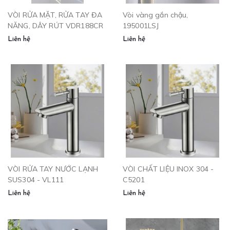
VÒI RỬA MẶT, RỬA TAY ĐA
Vòi vàng gắn chậu,
NĂNG, DÂY RÚT VDR188CR
195001LSJ
Liên hệ
Liên hệ
VÒI RỬA TAY NƯỚC LẠNH
VÒI CHẤT LIỆU INOX 304 -
SUS304 - VL111
C5201
Liên hệ
Liên hệ