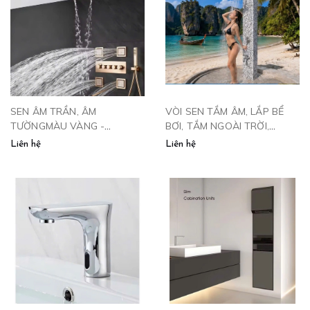
SEN ÂM TRẦN, ÂM
VÒI SEN TẮM ÂM, LẮP BỂ
TƯỜNGMÀU VÀNG -
BƠI, TẮM NGOÀI TRỜI,
SAT4VP
VƯỜN, GẮN CỘT- SNT102
Liên hệ
Liên hệ