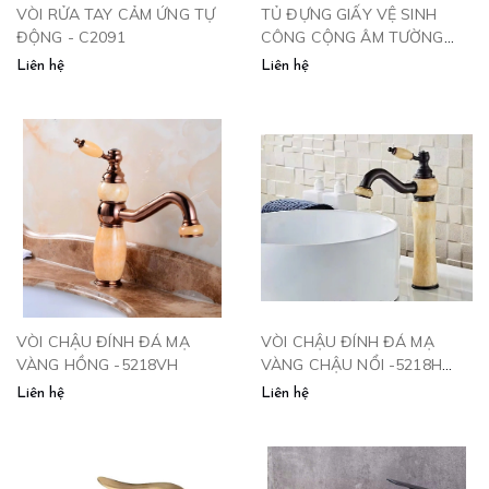
VÒI RỬA TAY CẢM ỨNG TỰ
TỦ ĐỰNG GIẤY VỆ SINH
ĐỘNG - C2091
CÔNG CỘNG ÂM TƯỜNG
KÈM THÙNG RÁC VÀ SẤY
Liên hệ
Liên hệ
TAY 34556
VÒI CHẬU ĐÍNH ĐÁ MẠ
VÒI CHẬU ĐÍNH ĐÁ MẠ
VÀNG HỒNG -5218VH
VÀNG CHẬU NỔI -5218H
CLEANMAX
Liên hệ
Liên hệ