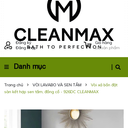
Đăng ký
Giỏ hàng
Đăng nhập
(
0
) sản phẩm
Danh mục
Trang chủ
VÒI LAVABO VÀ SEN TẮM
Vòi xả bồn đặt
sàn kết hợp sen tắm, đồng cổ - 926DC CLEANMAX