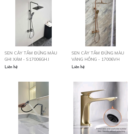
SEN CÂY TẮM ĐỨNG MÀU
SEN CÂY TẮM ĐỨNG MÀU
GHI XÁM - S17006GH.I
VÀNG HỒNG - 17006VH
Liên hệ
Liên hệ