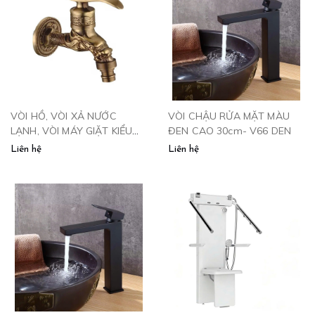
VÒI HỒ, VÒI XẢ NƯỚC
VÒI CHẬU RỬA MẶT MÀU
LẠNH, VÒI MÁY GIẶT KIỂU
ĐEN CAO 30cm- V66 DEN
ĐỒNG CỔ - V111
Liên hệ
Liên hệ