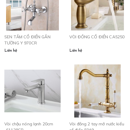
SEN TẮM CỔ ĐIỂN GẮN
VÒI ĐỒNG CỔ ĐIỂN CA5250
TƯỜNG Y 970CR
Liên hệ
Liên hệ
Vòi chậu nóng lạnh 20cm
Vòi đồng 2 tay mở nước kiểu
-61128CR
cổ điển 5049