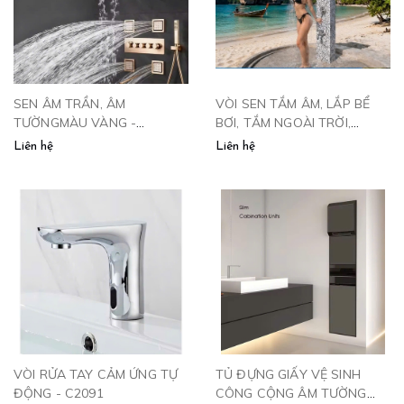
SEN ÂM TRẦN, ÂM
VÒI SEN TẮM ÂM, LẮP BỂ
TƯỜNGMÀU VÀNG -
BƠI, TẮM NGOÀI TRỜI,
SAT4VP
VƯỜN, GẮN CỘT- SNT102
Liên hệ
Liên hệ
VÒI RỬA TAY CẢM ỨNG TỰ
TỦ ĐỰNG GIẤY VỆ SINH
ĐỘNG - C2091
CÔNG CỘNG ÂM TƯỜNG