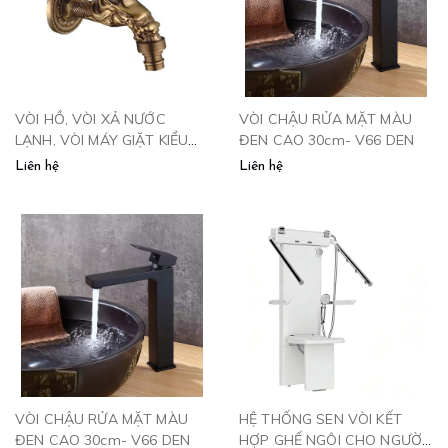
VÒI HỒ, VÒI XẢ NƯỚC
VÒI CHẬU RỬA MẶT MÀU
LẠNH, VÒI MÁY GIẶT KIỂU
ĐEN CAO 30cm- V66 DEN
ĐỒNG CỔ - V111
Liên hệ
Liên hệ
VÒI CHẬU RỬA MẶT MÀU
HỆ THỐNG SEN VÒI KẾT
ĐEN CAO 30cm- V66 DEN
HỢP GHẾ NGÔI CHO NGƯỜI