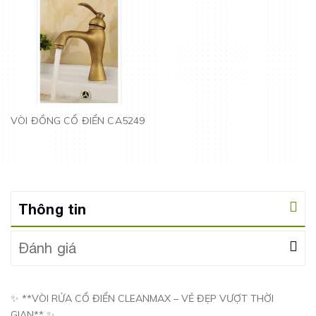
VÒI ĐỒNG CỔ ĐIỂN CA5249
Thông tin
Đánh giá
✨ **VÒI RỬA CỔ ĐIỂN CLEANMAX – VẺ ĐẸP VƯỢT THỜI
GIAN** ✨