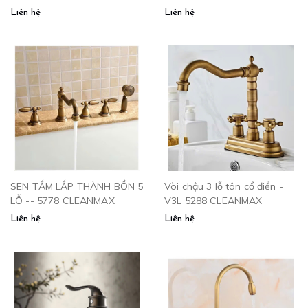
CAO TUỔI
Liên hệ
Liên hệ
SEN TẮM LẮP THÀNH BỒN 5
Vòi chậu 3 lỗ tân cổ điển -
LỖ -- 5778 CLEANMAX
V3L 5288 CLEANMAX
Liên hệ
Liên hệ