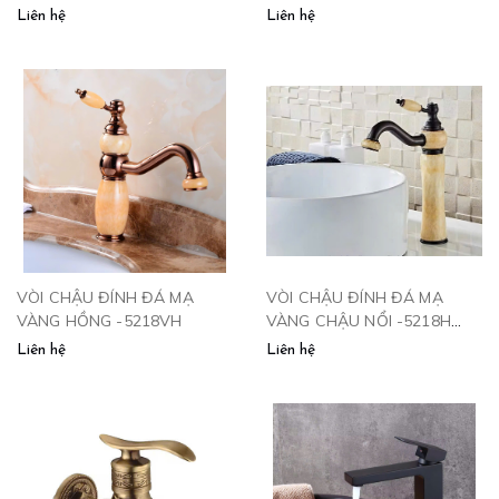
KÈM THÙNG RÁC VÀ SẤY
Liên hệ
Liên hệ
TAY 34556
VÒI CHẬU ĐÍNH ĐÁ MẠ
VÒI CHẬU ĐÍNH ĐÁ MẠ
VÀNG HỒNG -5218VH
VÀNG CHẬU NỔI -5218H
CLEANMAX
Liên hệ
Liên hệ