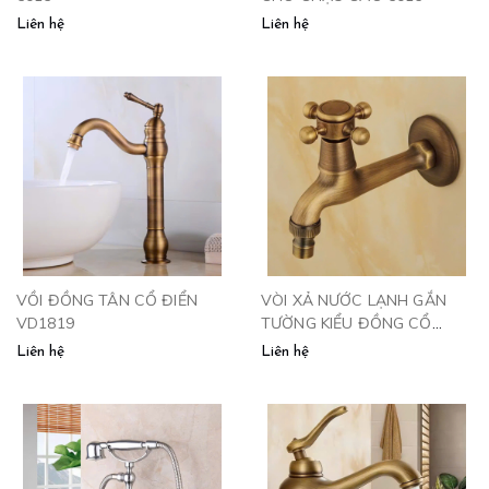
Liên hệ
Liên hệ
VỒI ĐỒNG TÂN CỔ ĐIỂN
VÒI XẢ NƯỚC LẠNH GẮN
VD1819
TƯỜNG KIỂU ĐỒNG CỔ
V115
Liên hệ
Liên hệ