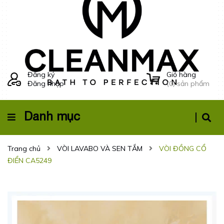
Đăng ký
Giỏ hàng
Đăng nhập
(
0
) sản phẩm
Danh mục
Trang chủ
VÒI LAVABO VÀ SEN TẮM
VÒI ĐỒNG CỔ
ĐIỂN CA5249