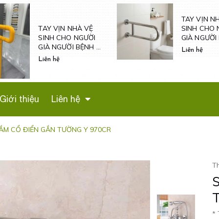
TAY VỊN N
SINH CHO 
TAY VỊN NHÀ VỆ
GIÀ NGƯỜI
SINH CHO NGƯỜI
VÀ NỮ MAN
GIÀ NGƯỜI BỆNH -
Liên hệ
- TV600
TVN601
Liên hệ
Giới thiệu
Liên hệ
ẮM CỔ ĐIỂN GẮN TƯỜNG Y 970CR
T
* 