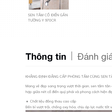
SEN TẮM CỔ ĐIỂN GẮN
TƯỜNG Y 970CR
Thông tin
Đánh gi
KHẲNG ĐỊNH ĐẲNG CẤP PHÒNG TẮM CÙNG SEN T
Mang vẻ đẹp sang trọng vượt thời gian, sen tắm tân
hợp giữa nét cổ điển quý phái và phong cách hiện đạ
🔸 Chất liệu đồng thau cao cấp
Bền bỉ vượt trội, chống oxy hóa, chịu áp lực nước tốt