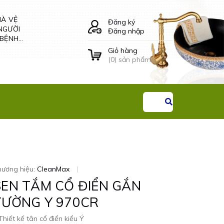
HÀ VỆ
LÔ GIẤY VỆ SINH
Đăng ký
NGƯỜI
ÂM TƯỜNG ĐÔI -
Đăng nhập
 BỆNH
34504 CLEANMAX
G THAI
Giỏ hàng
Liên hệ
(
0
) sản phẩm
hương hiệu:
CleanMax
|
SEN TẮM CỔ ĐIỂN GẮN
TƯỜNG Y 970CR
Thiết kế tân cổ điển kiểu Ý