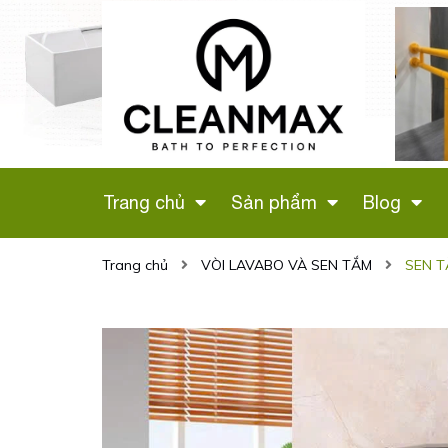
 VỆ SINH
LÔ GIẤY ĐÔI (MÀU
G HỒNG
ĐEN) CÓ GIÁ ĐỂ
H
ĐIỆN THOẠI - 346D
Liên hệ
Trang chủ
Sản phẩm
Blog
Trang chủ
VÒI LAVABO VÀ SEN TẮM
SEN T