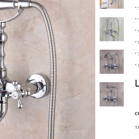
*
* 
* 
*
*
*
L
C
T