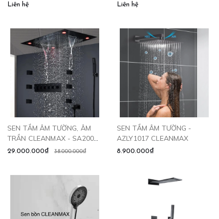
Liên hệ
Liên hệ
SEN TẮM ÂM TƯỜNG, ÂM
SEN TẮM ÂM TƯỜNG -
TRẦN CLEANMAX - SA2003
AZLY1017 CLEANMAX
CLEANMAX
29.000.000₫
8.900.000₫
38.000.000₫