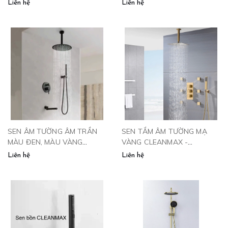
SAT4VP
Liên hệ
Liên hệ
SEN ÂM TƯỜNG ÂM TRẦN
SEN TẮM ÂM TƯỜNG MẠ
MÀU ĐEN, MÀU VÀNG
VÀNG CLEANMAX -
-1002QH
EU1103LS
Liên hệ
Liên hệ