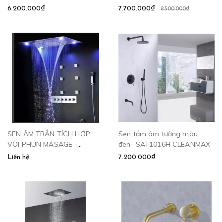
CLEANMAX
CLEANMAX
6.200.000₫
7.700.000₫
8.500.000₫
SEN ÂM TRẦN TÍCH HỢP
Sen tắm âm tường màu
VÒI PHUN MASAGE -
đen- SAT1016H CLEANMAX
CLEANMAX SATR-1008.1
Liên hệ
7.200.000₫