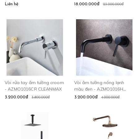
CLEANMAX
CLEANMAX
Liên hệ
18.000.000₫
23.000.000₫
Vòi rửa tay âm tường croom
Vòi âm tường nóng lạnh
- AZMO1016CR CLEANMAX
màu đen - AZMO1016H
CLEANMAX
3.200.000₫
3.200.000₫
3.800.000₫
4.000.000₫