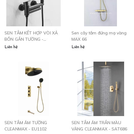
SEN TẮM KẾT HỢP VÒI XẢ
Sen cây tắm đứng mạ vàng
BỒN GẮN TƯỜNG -
MAX 66
SB2664.GHI CLEANMAX
Liên hệ
Liên hệ
SEN TẮM ÂM TƯỜNG
SEN TẮM ÂM TRẦN MÀU
CLEANMAX - EU1102
VÀNG CLEANMAX - SAT686