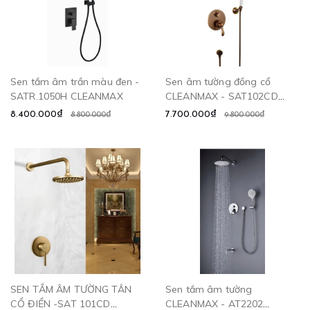
Sen tắm âm trần màu đen -
Sen âm tường đồng cổ
SATR.1050H CLEANMAX
CLEANMAX - SAT102CD
CLEANMAX
8.400.000₫
7.700.000₫
8.800.000₫
9.800.000₫
SEN TẮM ÂM TƯỜNG TÂN
Sen tắm âm tường
CỔ ĐIỂN -SAT 101CD
CLEANMAX - AT2202