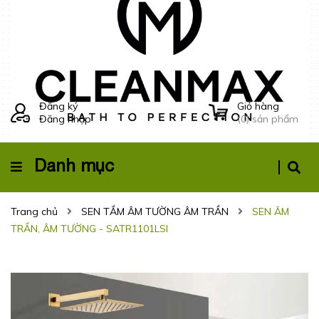
Đăng ký
Giỏ hàng
Đăng nhập
(
0
) sản phẩm
Danh mục
Trang chủ
SEN TẮM ÂM TƯỜNG ÂM TRẦN
SEN ÂM
TRẦN, ÂM TƯỜNG - SATR1101LSI