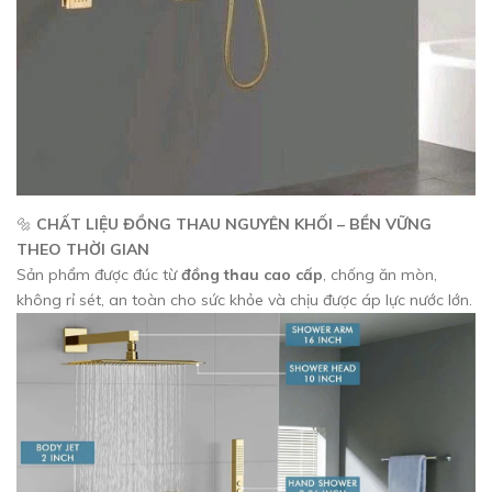
🔩
CHẤT LIỆU ĐỒNG THAU NGUYÊN KHỐI – BỀN VỮNG
THEO THỜI GIAN
Sản phẩm được đúc từ
đồng thau cao cấp
, chống ăn mòn,
không rỉ sét, an toàn cho sức khỏe và chịu được áp lực nước lớn.