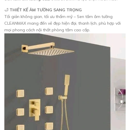
🛁
THIẾT KẾ ÂM TƯỜNG SANG TRỌNG
Tối giản không gian, tối ưu thẩm mỹ – Sen tắm âm tường
CLEANMAX mang đến vẻ đẹp hiện đại, thanh lịch, phù hợp với
mọi phong cách nội thất phòng tắm cao cấp.