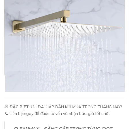
🎁
ĐẶC BIỆT
: ƯU ĐÃI HẤP DẪN KHI MUA TRONG THÁNG NÀY!
📞 Liên hệ ngay để được tư vấn và nhận báo giá tốt nhất!
CLEANMAX – ĐẲNG CẤP TRONG TỪNG GIỌT