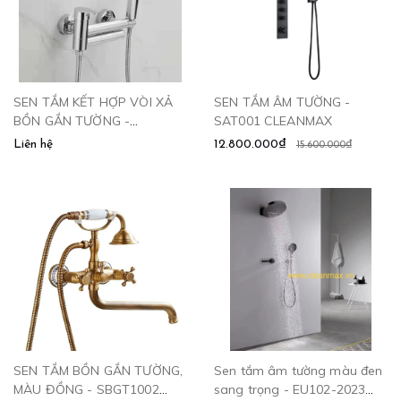
SEN TẮM KẾT HỢP VÒI XẢ
SEN TẮM ÂM TƯỜNG -
BỒN GẮN TƯỜNG -
SAT001 CLEANMAX
SB2664.CR CLEANMAX
Liên hệ
12.800.000₫
15.600.000₫
SEN TẮM BỒN GẮN TƯỜNG,
Sen tắm âm tường màu đen
MÀU ĐỒNG - SBGT1002
sang trọng - EU102-2023