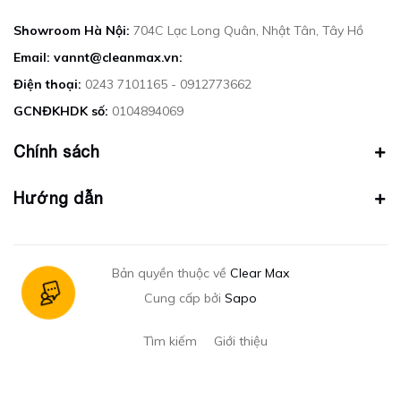
Showroom Hà Nội:
704C Lạc Long Quân, Nhật Tân, Tây Hồ
Email: vannt@cleanmax.vn:
Điện thoại:
0243 7101165 - 0912773662
GCNĐKHDK số:
0104894069
Chính sách
Hướng dẫn
Bản quyền thuộc về
Clear Max
Cung cấp bởi
Sapo
Tìm kiếm
Giới thiệu