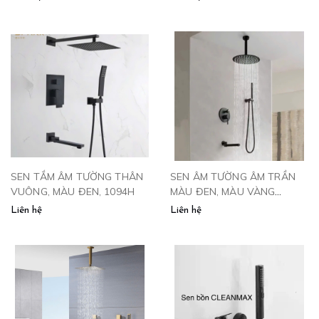
SEN TẮM ÂM TƯỜNG THÂN
SEN ÂM TƯỜNG ÂM TRẦN
VUÔNG, MÀU ĐEN, 1094H
MÀU ĐEN, MÀU VÀNG
-1002QH
Liên hệ
Liên hệ