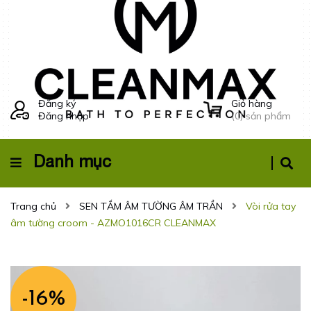
Đăng ký
Giỏ hàng
Đăng nhập
(
0
) sản phẩm
Danh mục
Trang chủ
SEN TẮM ÂM TƯỜNG ÂM TRẦN
Vòi rửa tay
âm tường croom - AZMO1016CR CLEANMAX
-16%