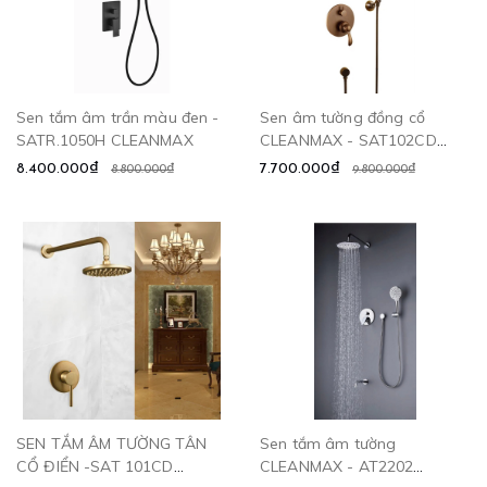
Sen tắm âm trần màu đen -
Sen âm tường đồng cổ
SATR.1050H CLEANMAX
CLEANMAX - SAT102CD
CLEANMAX
8.400.000₫
7.700.000₫
8.800.000₫
9.800.000₫
SEN TẮM ÂM TƯỜNG TÂN
Sen tắm âm tường
CỔ ĐIỂN -SAT 101CD
CLEANMAX - AT2202