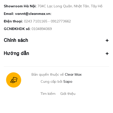
Showroom Hà Nội:
704C Lạc Long Quân, Nhật Tân, Tây Hồ
Email: vannt@cleanmax.vn:
Điện thoại:
0243 7101165 - 0912773662
GCNĐKHDK số:
0104894069
Chính sách
Hướng dẫn
Bản quyền thuộc về
Clear Max
Cung cấp bởi
Sapo
Tìm kiếm
Giới thiệu