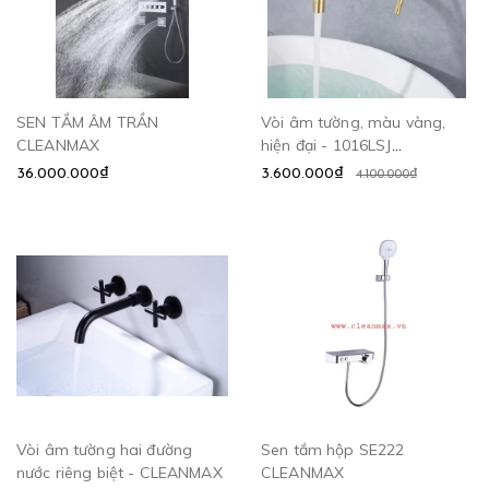
SEN TẮM ÂM TRẦN
Vòi âm tường, màu vàng,
CLEANMAX
hiện đại - 1016LSJ
CLEANMAX
36.000.000₫
3.600.000₫
4.100.000₫
Vòi âm tường hai đường
Sen tắm hộp SE222
nước riêng biệt - CLEANMAX
CLEANMAX