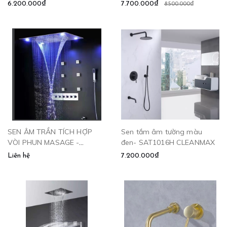
CLEANMAX
CLEANMAX
6.200.000₫
7.700.000₫
8.500.000₫
SEN ÂM TRẦN TÍCH HỢP
Sen tắm âm tường màu
VÒI PHUN MASAGE -
đen- SAT1016H CLEANMAX
CLEANMAX SATR-1008.1
Liên hệ
7.200.000₫