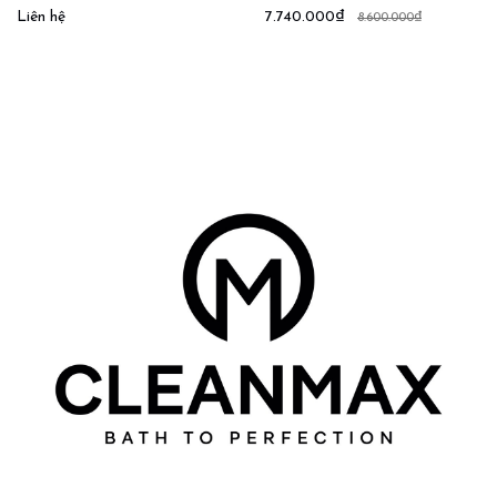
Liên hệ
7.740.000₫
8.600.000₫