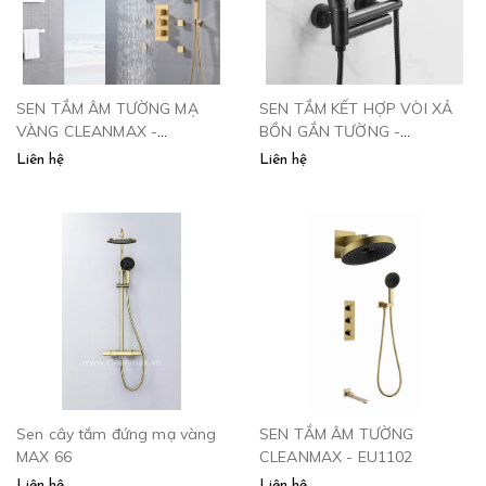
SEN TẮM ÂM TƯỜNG MẠ
SEN TẮM KẾT HỢP VÒI XẢ
VÀNG CLEANMAX -
BỒN GẮN TƯỜNG -
EU1103LS
SB2664.GHI CLEANMAX
Liên hệ
Liên hệ
Sen cây tắm đứng mạ vàng
SEN TẮM ÂM TƯỜNG
MAX 66
CLEANMAX - EU1102
Liên hệ
Liên hệ