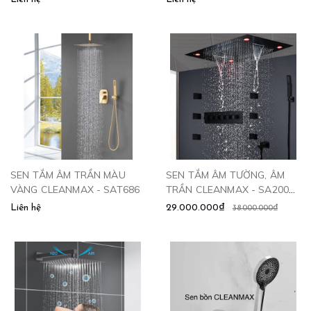
SEN TẮM ÂM TRẦN MÀU
SEN TẮM ÂM TƯỜNG, ÂM
VÀNG CLEANMAX - SAT686
TRẦN CLEANMAX - SA2003
CLEANMAX
Liên hệ
29.000.000₫
38.000.000₫