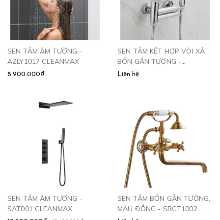
SEN TẮM ÂM TƯỜNG -
SEN TẮM KẾT HỢP VÒI XẢ
AZLY1017 CLEANMAX
BỒN GẮN TƯỜNG -
SB2664.CR CLEANMAX
8.900.000₫
Liên hệ
SEN TẮM ÂM TƯỜNG -
SEN TẮM BỒN GẮN TƯỜNG,
SAT001 CLEANMAX
MÀU ĐỒNG - SBGT1002
CLEANMAX