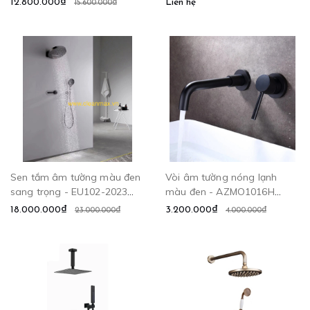
12.800.000₫
Liên hệ
15.600.000₫
Sen tắm âm tường màu đen
Vòi âm tường nóng lạnh
sang trọng - EU102-2023
màu đen - AZMO1016H
CLEANMAX
CLEANMAX
18.000.000₫
3.200.000₫
23.000.000₫
4.000.000₫