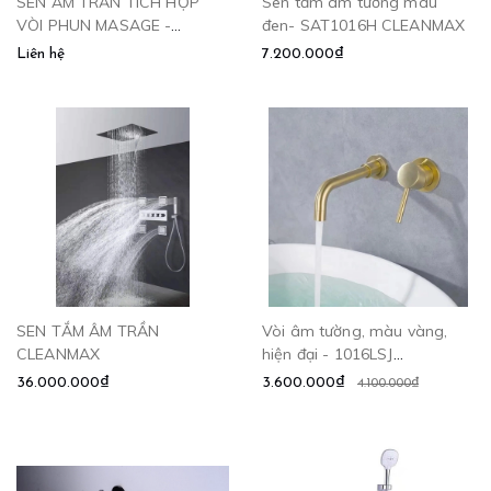
SEN ÂM TRẦN TÍCH HỢP
Sen tắm âm tường màu
VÒI PHUN MASAGE -
đen- SAT1016H CLEANMAX
CLEANMAX SATR-1008.1
Liên hệ
7.200.000₫
SEN TẮM ÂM TRẦN
Vòi âm tường, màu vàng,
CLEANMAX
hiện đại - 1016LSJ
CLEANMAX
36.000.000₫
3.600.000₫
4.100.000₫