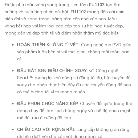
Được phủ màu vàng sang trọng, sen tắm
EU1102
tạo âm
hưởng và sự tương phản nổi bật.
EU1102
mang đến cái nhìn
hiện đại và sang trọng, nâng tầm căn nhà của bạn. Màu
vàng kết hợp với kim loại cao cấp tạo sự hài hòa tuyệt đẹp,
mang đến vẻ đẹp tinh tế và điểm nhấn thẩm mỹ đặc biệt.
HOÀN THIỆN KHÔNG TÌ VẾT:
Công nghệ mạ PVD giúp
sản phẩm luôn bền bỉ với thời gian, chống mài mòn, han
gỉ.
ĐẦU BÁT SEN ĐIỀU CHỈNH XOAY:
với Công nghệ
Reach™ mang lại khả năng cơ động tối đa, bộ chuyển đổi
xoay cho phép thực hiện đầy đủ các chuyển động để bạn
có thể hướng tới vị trí mong muốn.
ĐẦU PHUN CHỨC NĂNG KÉP
: Chuyển đổi giữa trạng thái
dòng chảy để làm sạch hàng ngày và chế độ phun mạnh
mẽ để rửa ở cường độ cao.
CHIỀU CAO VÒI RỘNG RÃI:
cung cấp không gian rộng
rãi bên dưới vòi cho các vật dụng ngoại cỡ