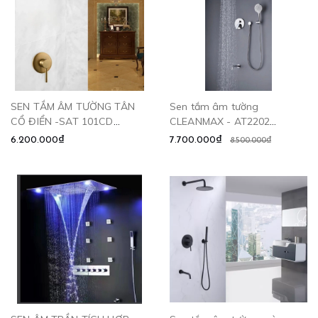
SEN TẮM ÂM TƯỜNG TÂN
Sen tắm âm tường
CỔ ĐIỂN -SAT 101CD
CLEANMAX - AT2202
CLEANMAX
CLEANMAX
6.200.000₫
7.700.000₫
8.500.000₫