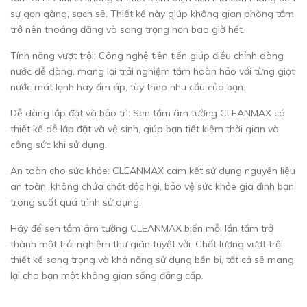
sự gọn gàng, sạch sẽ. Thiết kế này giúp không gian phòng tắm
trở nên thoáng đãng và sang trọng hơn bao giờ hết.
Tính năng vượt trội: Công nghệ tiên tiến giúp điều chỉnh dòng
nước dễ dàng, mang lại trải nghiệm tắm hoàn hảo với từng giọt
nước mát lạnh hay ấm áp, tùy theo nhu cầu của bạn.
Dễ dàng lắp đặt và bảo trì: Sen tắm âm tường CLEANMAX có
thiết kế dễ lắp đặt và vệ sinh, giúp bạn tiết kiệm thời gian và
công sức khi sử dụng.
An toàn cho sức khỏe: CLEANMAX cam kết sử dụng nguyên liệu
an toàn, không chứa chất độc hại, bảo vệ sức khỏe gia đình bạn
trong suốt quá trình sử dụng.
Hãy để sen tắm âm tường CLEANMAX biến mỗi lần tắm trở
thành một trải nghiệm thư giãn tuyệt vời. Chất lượng vượt trội,
thiết kế sang trọng và khả năng sử dụng bền bỉ, tất cả sẽ mang
lại cho bạn một không gian sống đẳng cấp.