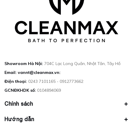
Showroom Hà Nội:
704C Lạc Long Quân, Nhật Tân, Tây Hồ
Email: vannt@cleanmax.vn:
Điện thoại:
0243 7101165 - 0912773662
GCNĐKHDK số:
0104894069
Chính sách
Hướng dẫn