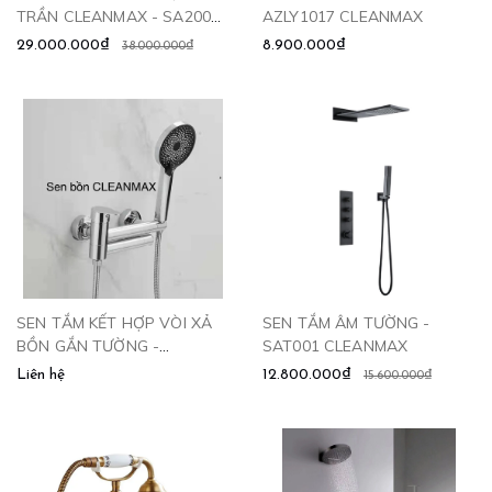
TRẦN CLEANMAX - SA2003
AZLY1017 CLEANMAX
CLEANMAX
29.000.000₫
8.900.000₫
38.000.000₫
SEN TẮM KẾT HỢP VÒI XẢ
SEN TẮM ÂM TƯỜNG -
BỒN GẮN TƯỜNG -
SAT001 CLEANMAX
SB2664.CR CLEANMAX
Liên hệ
12.800.000₫
15.600.000₫