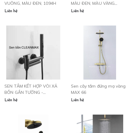
VUÔNG, MÀU ĐEN, 1094H
MÀU ĐEN, MÀU VÀNG
-1002QH
Liên hệ
Liên hệ
SEN TẮM KẾT HỢP VÒI XẢ
Sen cây tắm đứng mạ vàng
BỒN GẮN TƯỜNG -
MAX 66
SB2664.GHI CLEANMAX
Liên hệ
Liên hệ