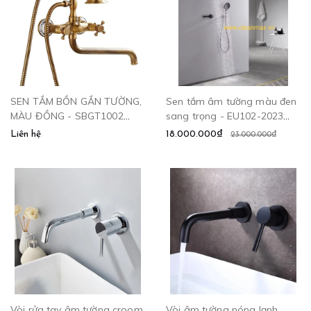
SEN TẮM BỒN GẮN TƯỜNG,
Sen tắm âm tường màu đen
MÀU ĐỒNG - SBGT1002
sang trọng - EU102-2023
CLEANMAX
CLEANMAX
Liên hệ
18.000.000₫
23.000.000₫
Vòi rửa tay âm tường croom
Vòi âm tường nóng lạnh