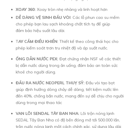
XOAY 360:
Xoay tròn nhẹ nhàng và linh hoạt hơn
DỄ DÀNG VỆ SINH ĐẦU VÒI
: Các lỗ phun cao su mềm
cho phép bạn lau sạch khoáng chất tích tụ để giúp
đảm bảo hiệu suất lâu dài.
T
AY CẦM ĐIỀU KHIỂN
: Thiết kế theo công thái học cho
phép kiểm soát trơn tru nhiệt độ và áp suất nước.
ỐNG DẪN NƯỚC PEX:
Đạt chứng nhận NSF về các thiết
bị dẫn nước dùng trong ăn uống, đảm bảo an toàn sức
khoẻ cho người dùng.
ĐẦU RA NƯỚC NEOPERL THUỴ SỸ:
Đầu vòi tạo bọt
giúp định hướng dòng chảy dễ dàng, tiết kiệm nước lên
đến 40%, chống bắn nước, mang đến sự dễ chịu cho người
dùng trong mọi thao tác
VAN LÕI SENDAL TÂY BAN NHA:
Lõi trộn nóng lạnh
SEDAL Tây Ban Nha có độ bền đóng mở tới 500.000 lần,
trộn nước nóng lạnh một cách chính xác, sử dụng lâu dài