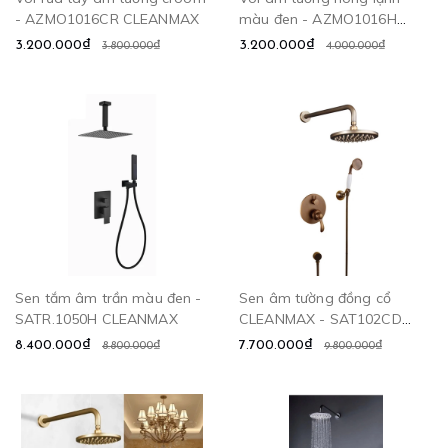
- AZMO1016CR CLEANMAX
màu đen - AZMO1016H
CLEANMAX
3.200.000₫
3.200.000₫
3.800.000₫
4.000.000₫
Sen tắm âm trần màu đen -
Sen âm tường đồng cổ
SATR.1050H CLEANMAX
CLEANMAX - SAT102CD
CLEANMAX
8.400.000₫
7.700.000₫
8.800.000₫
9.800.000₫