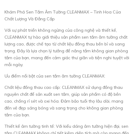
Khám Phá Sen Tắm Âm Tường CLEANMAX – Tinh Hoa Của
Chất Lượng Và Đẳng Cấp
Với sự phát triển không ngừng của công nghệ và thiết kế,
CLEANMAX tự hào giới thiệu sản phẩm sen tắm âm tường chất
lượng cao, được chế tạo từ chất liệu đồng thau bền bỉ và sang
trọng. Đây là lựa chọn lý tưởng để nâng tầm không gian phòng
tắm của bạn, mang đến cảm giác thư giãn và tiện nghi tuyệt vời
mỗi ngày.
Ưu điểm nổi bật của sen tắm âm tường CLEANMAX:
Chất liệu đồng thau cao cấp: CLEANMAX sử dụng đồng thau
nguyên chất để sản xuất sen tắm, giúp sản phẩm có độ bền
cao, chống rỉ sét và oxi hóa. Đảm bảo tuổi thọ lâu dài, mang
đến vẻ đẹp sáng bóng và sang trọng cho không gian phòng
tắm của bạn.
Thiết kế âm tường tinh tế: Với kiểu dáng âm tường hiện đại, sen
tắm CLEANMAX không chỉ tiết kiệm diện tích mà còn mang đến