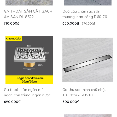
GA THOÁT SÀN CẮT GẠCH
Quả cầu chặn rác sân
ÂM SÀN DL-8522
thượng, ban công D60-76
CLEANMAX
710.000₫
650.000₫
770.000₫
Ga thoát sàn ngăn mùi,
Ga thu sàn hình chữ nhật
ngăn côn trùng, ngăn nước
10.30cm - SUS103
trào ngược - DL8599
CLEANMAX
620.000₫
600.000₫
CLEANMAX