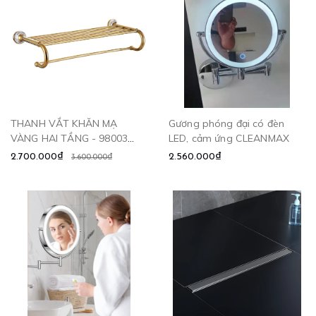
THANH VẮT KHĂN MẠ
Gương phóng đại có đèn
VÀNG HAI TẦNG - 98003
LED, cảm ứng CLEANMAX
CLEANMAX
2.700.000₫
2.560.000₫
3.600.000₫