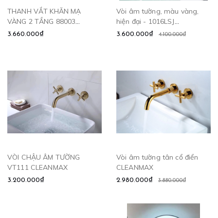
THANH VẮT KHĂN MẠ
Vòi âm tường, màu vàng,
VÀNG 2 TẦNG 88003
hiện đại - 1016LSJ
CLEANMAX
CLEANMAX
3.660.000₫
3.600.000₫
4.100.000₫
VÒI CHẬU ÂM TƯỜNG
Vòi âm tường tân cổ điển
VT111 CLEANMAX
CLEANMAX
3.200.000₫
2.980.000₫
3.880.000₫