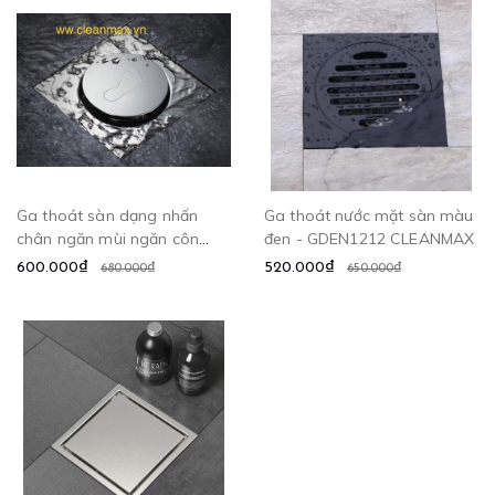
Ga thoát sàn dạng nhấn
Ga thoát nước mặt sàn màu
chân ngăn mùi ngăn côn
đen - GDEN1212 CLEANMAX
trùng - GDN10 CLEANMAX
600.000₫
520.000₫
680.000₫
650.000₫