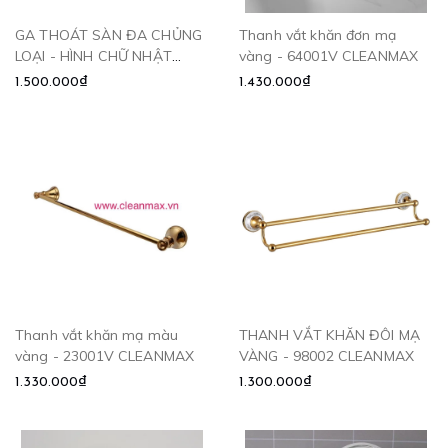
GA THOÁT SÀN ĐA CHỦNG
Thanh vắt khăn đơn mạ
LOẠI - HÌNH CHỮ NHẬT
vàng - 64001V CLEANMAX
CLEANMAX
1.500.000₫
1.430.000₫
Thanh vắt khăn mạ màu
THANH VẮT KHĂN ĐÔI MẠ
vàng - 23001V CLEANMAX
VÀNG - 98002 CLEANMAX
1.330.000₫
1.300.000₫