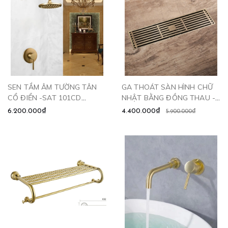
SEN TẮM ÂM TƯỜNG TÂN
GA THOÁT SÀN HÌNH CHỮ
CỔ ĐIỂN -SAT 101CD
NHẬT BẰNG ĐỒNG THAU -
CLEANMAX
GD6010 CLEANMAX
6.200.000₫
4.400.000₫
5.900.000₫