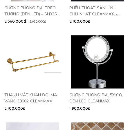
GƯƠNG PHÓNG ĐẠI TREO
PHỄU THOÁT SÀN HÌNH
TƯỜNG (ĐÈN LED) - SLD256
CHỮ NHẬT CLEANMAX -
CLEANMAX
6010
2.560.000₫
2.100.000₫
2.980.000₫
THANH VẮT KHĂN ĐÔI MẠ
GƯƠNG PHÓNG ĐẠI 5X CÓ
VÀNG 38002 CLEANMAX
ĐÈN LED CLEANMAX
2.100.000₫
1.900.000₫