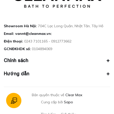
Showroom Hà Nội:
704C Lạc Long Quân, Nhật Tân, Tây Hồ
Email: vannt@cleanmax.vn:
Điện thoại:
0243 7101165 - 0912773662
GCNĐKHDK số:
0104894069
Chính sách
Hướng dẫn
Bản quyền thuộc về
Clear Max
Cung cấp bởi
Sapo