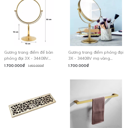
Gương trang điểm để bàn
Gương trang điểm phóng đại
phóng đại 3X - 34408V
3X - 34408V mạ vàng
CLEANMAX
CLEANMAX
1.700.000₫
1.700.000₫
1.950.000₫