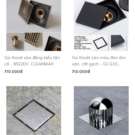
Ga thoát sàn đồng kiểu tân
Ga thoát sàn màu đen âm
cổ - 8522DC CLEANMAX
sàn, cắt gạch - GCG10
CLEANMAX
710.000₫
710.000₫