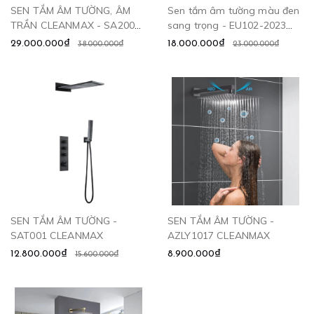
SEN TẮM ÂM TƯỜNG, ÂM
Sen tắm âm tường màu đen
TRẦN CLEANMAX - SA2003
sang trọng - EU102-2023
CLEANMAX
CLEANMAX
29.000.000₫
18.000.000₫
38.000.000₫
23.000.000₫
SEN TẮM ÂM TƯỜNG -
SEN TẮM ÂM TƯỜNG -
SAT001 CLEANMAX
AZLY1017 CLEANMAX
12.800.000₫
8.900.000₫
15.600.000₫