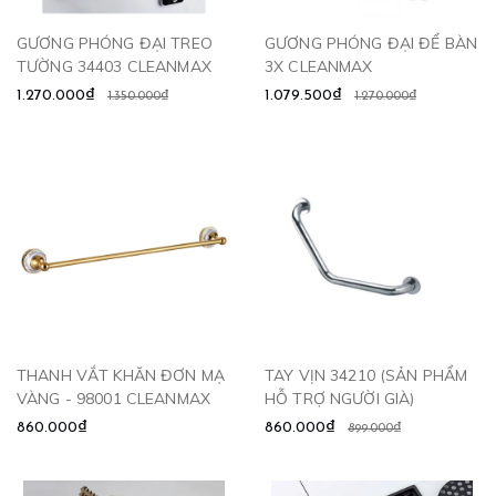
GƯƠNG PHÓNG ĐẠI TREO
GƯƠNG PHÓNG ĐẠI ĐỂ BÀN
TƯỜNG 34403 CLEANMAX
3X CLEANMAX
1.270.000₫
1.079.500₫
1.350.000₫
1.270.000₫
THANH VẮT KHĂN ĐƠN MẠ
TAY VỊN 34210 (SẢN PHẨM
VÀNG - 98001 CLEANMAX
HỖ TRỢ NGƯỜI GIÀ)
860.000₫
860.000₫
899.000₫