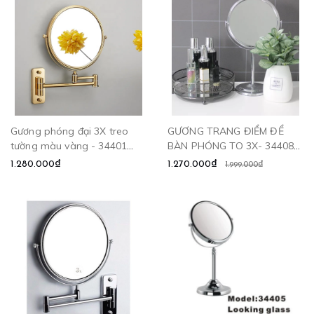
Gương phóng đại 3X treo
GƯƠNG TRANG ĐIỂM ĐỂ
tường màu vàng - 34401
BÀN PHÓNG TO 3X- 34408
CLEANMAX
CLEANMAX
1.280.000₫
1.270.000₫
1.999.000₫