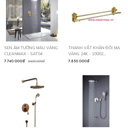
SEN ÂM TƯỜNG MÀU VÀNG
THANH VẮT KHĂN ĐÔI MẠ
CLEANMAX - SAT04
VÀNG 24K - 10002
CLEANMAX
7.740.000₫
7.830.000₫
8.600.000₫