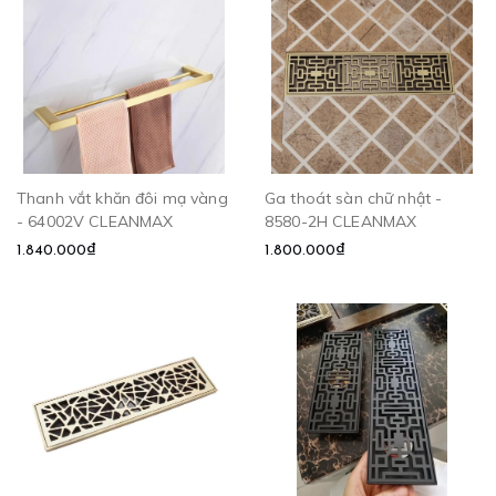
Thanh vắt khăn đôi mạ vàng
Ga thoát sàn chữ nhật -
- 64002V CLEANMAX
8580-2H CLEANMAX
1.840.000₫
1.800.000₫