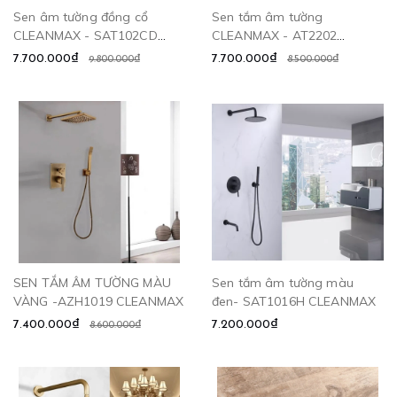
Sen âm tường đồng cổ
Sen tắm âm tường
CLEANMAX - SAT102CD
CLEANMAX - AT2202
CLEANMAX
CLEANMAX
7.700.000₫
7.700.000₫
9.800.000₫
8.500.000₫
SEN TẮM ÂM TƯỜNG MÀU
Sen tắm âm tường màu
VÀNG -AZH1019 CLEANMAX
đen- SAT1016H CLEANMAX
7.400.000₫
7.200.000₫
8.600.000₫