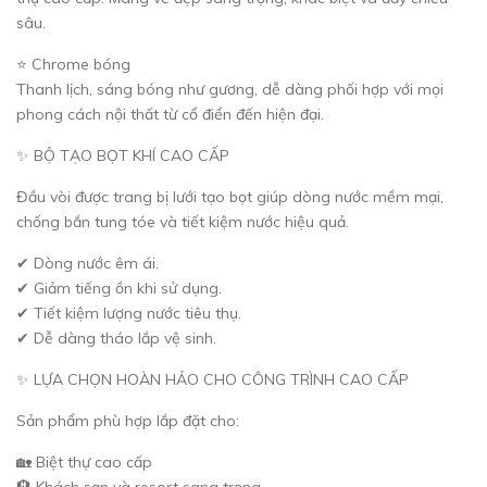
sâu.
⭐ Chrome bóng
Thanh lịch, sáng bóng như gương, dễ dàng phối hợp với mọi
phong cách nội thất từ cổ điển đến hiện đại.
✨ BỘ TẠO BỌT KHÍ CAO CẤP
Đầu vòi được trang bị lưới tạo bọt giúp dòng nước mềm mại,
chống bắn tung tóe và tiết kiệm nước hiệu quả.
✔ Dòng nước êm ái.
✔ Giảm tiếng ồn khi sử dụng.
✔ Tiết kiệm lượng nước tiêu thụ.
✔ Dễ dàng tháo lắp vệ sinh.
✨ LỰA CHỌN HOÀN HẢO CHO CÔNG TRÌNH CAO CẤP
Sản phẩm phù hợp lắp đặt cho:
🏡 Biệt thự cao cấp