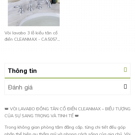
Vòi lavabo 3 lỗ kiểu tân cổ
điển CLEANMAX - CA5057D
(màu croom)
Thông tin
Đánh giá
👑 VÒI LAVABO ĐỒNG TÂN CỔ ĐIỂN CLEANMAX – BIỂU TƯỢNG
CỦA SỰ SANG TRỌNG VÀ TINH TẾ 👑
Trong không gian phòng tắm đẳng cấp, từng chi tiết đều góp
phần thể hiện gu thẩm mỹ và phong cách sống của gia chủ. Vòi