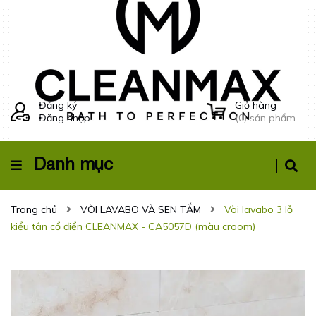
Đăng ký
Giỏ hàng
Đăng nhập
(
0
) sản phẩm
Danh mục
Trang chủ
VÒI LAVABO VÀ SEN TẮM
Vòi lavabo 3 lỗ
kiểu tân cổ điển CLEANMAX - CA5057D (màu croom)