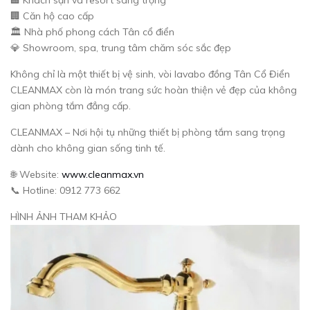
🏨 Khách sạn và resort sang trọng
🏢 Căn hộ cao cấp
🏛 Nhà phố phong cách Tân cổ điển
💎 Showroom, spa, trung tâm chăm sóc sắc đẹp
Không chỉ là một thiết bị vệ sinh, vòi lavabo đồng Tân Cổ Điển
CLEANMAX còn là món trang sức hoàn thiện vẻ đẹp của không
gian phòng tắm đẳng cấp.
CLEANMAX – Nơi hội tụ những thiết bị phòng tắm sang trọng
dành cho không gian sống tinh tế.
🌐 Website:
www.cleanmax.vn
📞 Hotline: 0912 773 662
HÌNH ẢNH THAM KHẢO