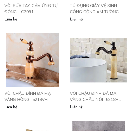
VÒI RỬA TAY CẢM ỨNG TỰ
TỦ ĐỰNG GIẤY VỆ SINH
ĐỘNG - C2091
CÔNG CỘNG ÂM TƯỜNG
KÈM THÙNG RÁC VÀ SẤY
Liên hệ
Liên hệ
TAY 34556
VÒI CHẬU ĐÍNH ĐÁ MẠ
VÒI CHẬU ĐÍNH ĐÁ MẠ
VÀNG HỒNG -5218VH
VÀNG CHẬU NỔI -5218H
CLEANMAX
Liên hệ
Liên hệ