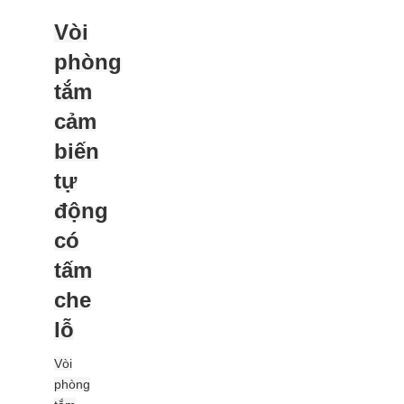
Vòi
phòng
tắm
cảm
biến
tự
động
có
tấm
che
lỗ
Vòi
phòng