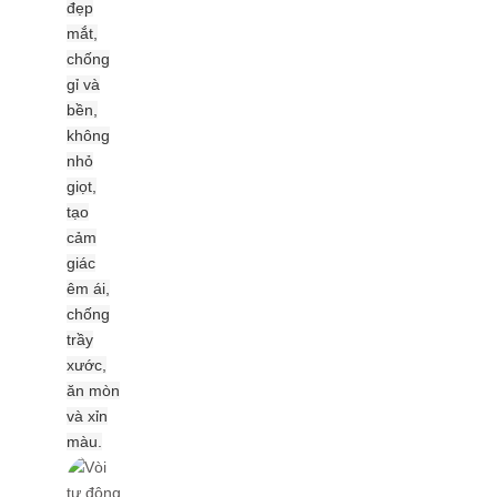
đẹp
mắt,
chống
gỉ và
bền,
không
nhỏ
giọt,
tạo
cảm
giác
êm ái,
chống
trầy
xước,
ăn mòn
và xỉn
màu.