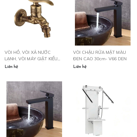
VÒI HỒ, VÒI XẢ NƯỚC
VÒI CHẬU RỬA MẶT MÀU
LẠNH, VÒI MÁY GIẶT KIỂU
ĐEN CAO 30cm- V66 DEN
ĐỒNG CỔ - V111
Liên hệ
Liên hệ