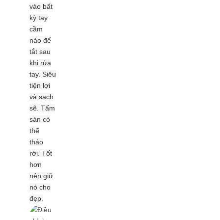
vào bất
kỳ tay
cầm
nào để
tắt sau
khi rửa
tay.
Siêu
tiện lợi
và sạch
sẽ.
Tấm
sàn có
thể
tháo
rời. Tốt
hơn
nên giữ
nó cho
đẹp.