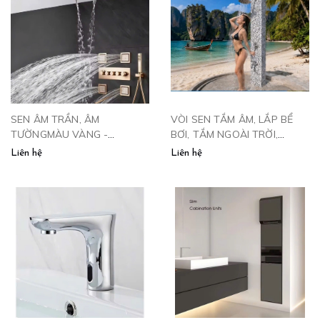
SEN ÂM TRẦN, ÂM
VÒI SEN TẮM ÂM, LẮP BỂ
TƯỜNGMÀU VÀNG -
BƠI, TẮM NGOÀI TRỜI,
SAT4VP
VƯỜN, GẮN CỘT- SNT102
Liên hệ
Liên hệ