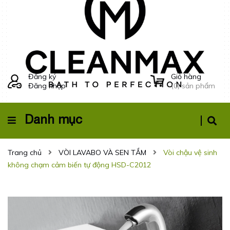
Đăng ký
Giỏ hàng
Đăng nhập
(
0
) sản phẩm
Danh mục
Trang chủ
VÒI LAVABO VÀ SEN TẮM
Vòi chậu vệ sinh
không chạm cảm biến tự động HSD-C2012