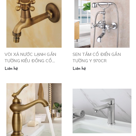
VÒI XẢ NƯỚC LẠNH GẮN
SEN TẮM CỔ ĐIỂN GẮN
TƯỜNG KIỂU ĐỒNG CỔ
TƯỜNG Y 970CR
V115
Liên hệ
Liên hệ