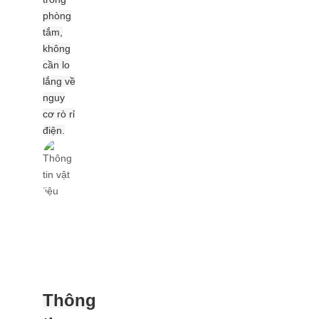
phòng
tắm,
không
cần lo
lắng về
nguy
cơ rò rỉ
điện.
Thông