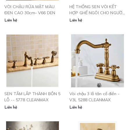
VÒI CHẬU RỬA MẶT MÀU
HỆ THỐNG SEN VÒI KẾT
ĐEN CAO 30cm- V66 DEN
HỢP GHẾ NGÔI CHO NGƯỜI
CAO TUỔI
Liên hệ
Liên hệ
SEN TẮM LẮP THÀNH BỒN 5
Vòi chậu 3 lỗ tân cổ điển -
LỖ -- 5778 CLEANMAX
V3L 5288 CLEANMAX
Liên hệ
Liên hệ