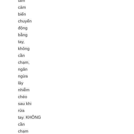
tắm
cảm
biến
chuyển
động
bằng
tay,
không
cần
chạm,
ngăn
ngừa
lây
nhiễm
chéo
sau khi
rửa
tay.
KHÔNG
cần
chạm