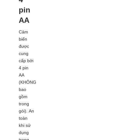
pin
AA
Cảm
biến
được
cung
cấp bởi
4 pin
AA
(KHÔNG
bao
gồm
trong
gói). An
toàn
khi sử
dụng
trong