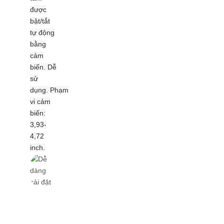
được
bật/tắt
tự động
bằng
cảm
biến.
Dễ
sử
dụng. Phạm
vi cảm
biến:
3,93-
4,72
inch.