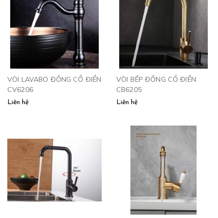
VÒI LAVABO ĐỒNG CỔ ĐIỂN
VÒI BẾP ĐỒNG CỔ ĐIỂN
CV6206
CB6205
Liên hệ
Liên hệ