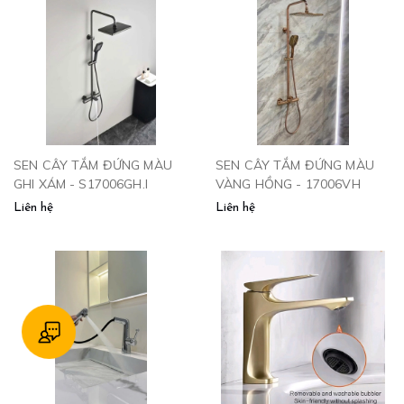
SEN CÂY TẮM ĐỨNG MÀU
SEN CÂY TẮM ĐỨNG MÀU
GHI XÁM - S17006GH.I
VÀNG HỒNG - 17006VH
Liên hệ
Liên hệ