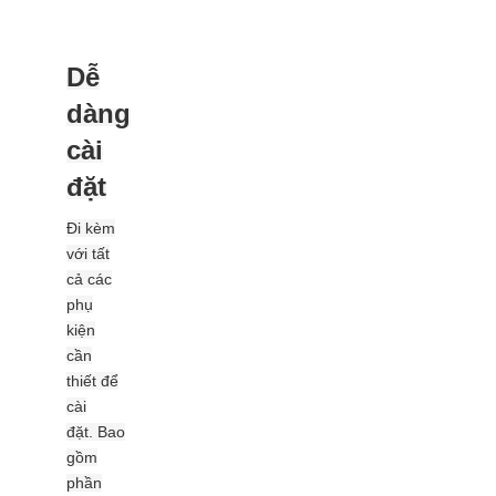
Dễ
dàng
cài
đặt
Đi kèm
với tất
cả các
phụ
kiện
cần
thiết để
cài
đặt.
Bao
gồm
phần