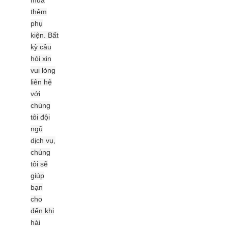
mua
thêm
phụ
kiện.
Bất
kỳ câu
hỏi xin
vui lòng
liên hệ
với
chúng
tôi đội
ngũ
dịch vụ,
chúng
tôi sẽ
giúp
bạn
cho
đến khi
hài