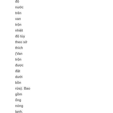
độ
nước
trên
van
trộn
nhiệt
độ tùy
theo sở
thích
(Van
trộn
được
đặt
dưới
bồn
rửa). Bao
gồm
ống
nóng
lạnh,