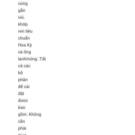
cứng
gắn
vòi,
khớp
ren tiêu
chuẩn
Hoa Kỳ
và ống
lạnh/nóng.
Tất
cả các
bộ
phận
để cài
đặt
được
bao
gồm.
Không
cần
phải