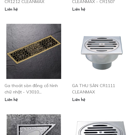
CR1212 CLEANMAX
CLEANMAX - CR1507
Liên hệ
Liên hệ
Ga thoát sàn đồng cổ hình
GA THU SÀN CR1111
chữ nhật - V3010
CLEANMAX
CLEANMAX
Liên hệ
Liên hệ