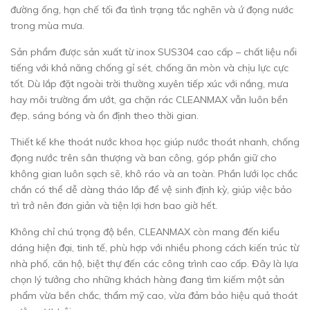
đường ống, hạn chế tối đa tình trạng tắc nghẽn và ứ đọng nước
trong mùa mưa.
Sản phẩm được sản xuất từ inox SUS304 cao cấp – chất liệu nổi
tiếng với khả năng chống gỉ sét, chống ăn mòn và chịu lực cực
tốt. Dù lắp đặt ngoài trời thường xuyên tiếp xúc với nắng, mưa
hay môi trường ẩm ướt, ga chặn rác CLEANMAX vẫn luôn bền
đẹp, sáng bóng và ổn định theo thời gian.
Thiết kế khe thoát nước khoa học giúp nước thoát nhanh, chống
đọng nước trên sân thượng và ban công, góp phần giữ cho
không gian luôn sạch sẽ, khô ráo và an toàn. Phần lưới lọc chắc
chắn có thể dễ dàng tháo lắp để vệ sinh định kỳ, giúp việc bảo
trì trở nên đơn giản và tiện lợi hơn bao giờ hết.
Không chỉ chú trọng độ bền, CLEANMAX còn mang đến kiểu
dáng hiện đại, tinh tế, phù hợp với nhiều phong cách kiến trúc từ
nhà phố, căn hộ, biệt thự đến các công trình cao cấp. Đây là lựa
chọn lý tưởng cho những khách hàng đang tìm kiếm một sản
phẩm vừa bền chắc, thẩm mỹ cao, vừa đảm bảo hiệu quả thoát