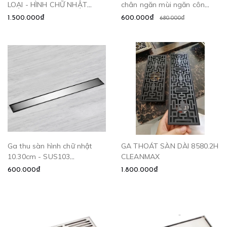
LOẠI - HÌNH CHỮ NHẬT
chân ngăn mùi ngăn côn
CLEANMAX
trùng - GDN10 CLEANMAX
1.500.000₫
600.000₫
680.000₫
Ga thu sàn hình chữ nhật
GA THOÁT SÀN DÀI 8580.2H
10.30cm - SUS103
CLEANMAX
CLEANMAX
600.000₫
1.800.000₫