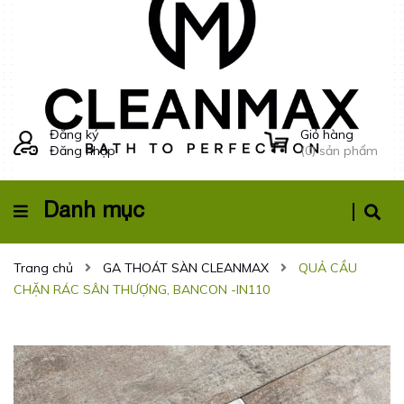
Đăng ký
Giỏ hàng
Đăng nhập
(
0
) sản phẩm
Danh mục
Trang chủ
GA THOÁT SÀN CLEANMAX
QUẢ CẦU
CHẶN RÁC SÂN THƯỢNG, BANCON -IN110