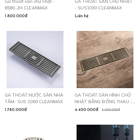
Ga thoát sàn chữ nhật -
GA THOÁT SÀN CHỮ NHẬT
8580-2H CLEANMAX
- SUS1030 CLEANMAX
1.800.000₫
Liên hệ
GA THOÁT NƯỚC SÀN NHÀ
GA THOÁT SÀN HÌNH CHỮ
TẮM- SUS 1060 CLEANMAX
NHẬT BẰNG ĐỒNG THAU -
GD6010 CLEANMAX
1.780.000₫
4.400.000₫
5.900.000₫