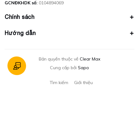
GCNĐKHDK số:
0104894069
Chính sách
Hướng dẫn
Bản quyền thuộc về
Clear Max
Cung cấp bởi
Sapo
Tìm kiếm
Giới thiệu
Gửi email
Nhập email của bạn để nhận mã giảm giá ngay