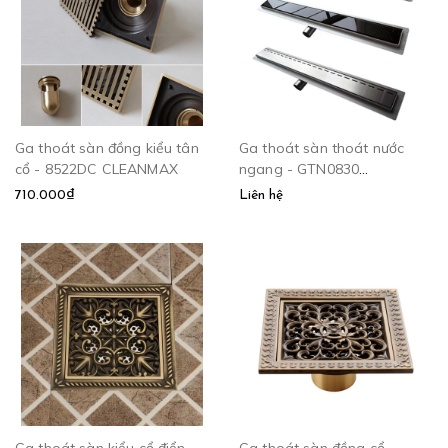
Ga thoát sàn đồng kiểu tân
Ga thoát sàn thoát nước
cổ - 8522DC CLEANMAX
ngang - GTN0830
CLEANMAX
710.000₫
Liên hệ
Ga thoát sàn kiểu cổ điển -
Ga thoát sàn đồng cổ -