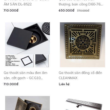
ÂM SÀN DL-8522
thượng, ban công D60-76
CLEANMAX
710.000₫
650.000₫
770.000₫
Ga thoát sàn màu đen âm
Ga thoát sàn đồng cổ điển
sàn, cắt gạch - GCG10
CLEANMAX
CLEANMAX
710.000₫
Liên hệ