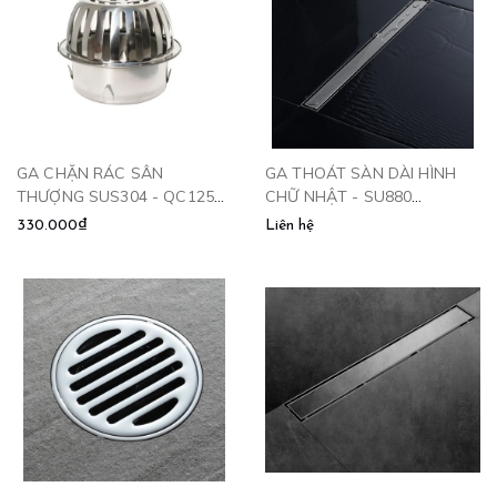
GA CHẶN RÁC SÂN
GA THOÁT SÀN DÀI HÌNH
THƯỢNG SUS304 - QC125
CHỮ NHẬT - SU880
CLEANMAX
CLEANMAX
330.000₫
Liên hệ