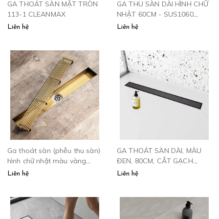
GA THOÁT SÀN MẶT TRÒN
GA THU SÀN DÀI HÌNH CHỮ
113-1 CLEANMAX
NHẬT 60CM - SUS1060
CLEANMAX
Liên hệ
Liên hệ
Ga thoát sàn (phễu thu sàn)
GA THOÁT SÀN DÀI, MÀU
hình chữ nhật màu vàng
ĐEN, 80CM, CẮT GẠCH
GAN6010V
THEO MÀU GẠCH - 1080D
Liên hệ
Liên hệ