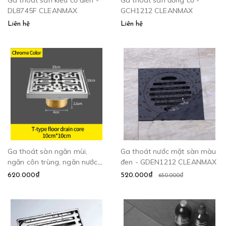
DL8745F CLEANMAX
GCH1212 CLEANMAX
Liên hệ
Liên hệ
Ga thoát sàn ngăn mùi,
Ga thoát nước mặt sàn màu
ngăn côn trùng, ngăn nước
đen - GDEN1212 CLEANMAX
trào ngược - DL8599
620.000₫
520.000₫
650.000₫
CLEANMAX