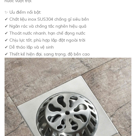
nước vượt trội.
✨ Ưu điểm nổi bật:
✔ Chất liệu inox SUS304 chống gỉ siêu bền
✔ Ngăn rác và chống tắc nghẽn hiệu quả
✔ Thoát nước nhanh, hạn chế đọng nước
✔ Chịu lực tốt, phù hợp lắp đặt ngoài trời
✔ Dễ tháo lắp và vệ sinh
✔ Thiết kế hiện đại, sang trọng, độ bền cao