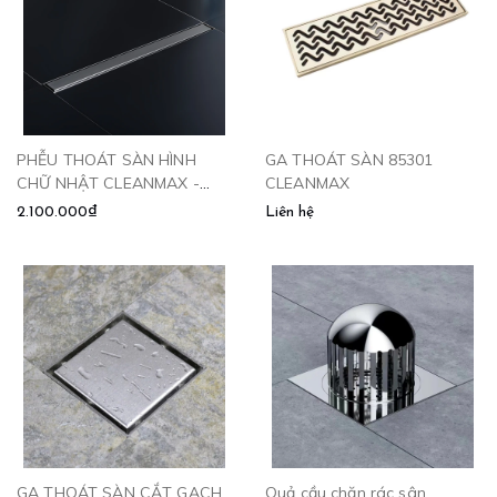
PHỄU THOÁT SÀN HÌNH
GA THOÁT SÀN 85301
CHỮ NHẬT CLEANMAX -
CLEANMAX
6010
2.100.000₫
Liên hệ
GA THOÁT SÀN CẮT GẠCH
Quả cầu chặn rác sân