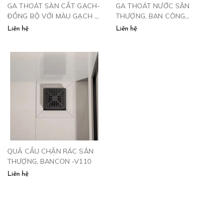
GA THOÁT SÀN CẮT GẠCH-
GA THOÁT NƯỚC SÂN
ĐỒNG BỘ VỚI MÀU GẠCH -
THƯỢNG, BAN CÔNG
GCG1212
QC1212-IN
Liên hệ
Liên hệ
QUẢ CẦU CHẶN RÁC SÂN
THƯỢNG, BANCON -V110
Liên hệ