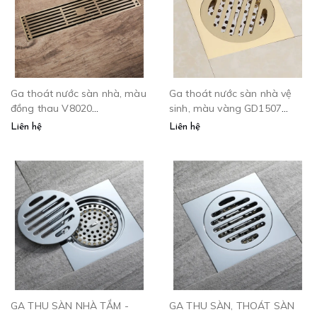
Ga thoát nước sàn nhà, màu
Ga thoát nước sàn nhà vệ
đồng thau V8020
sinh, màu vàng GD1507
CLEANMAX
CLEANMAX
Liên hệ
Liên hệ
GA THU SÀN NHÀ TẮM -
GA THU SÀN, THOÁT SÀN