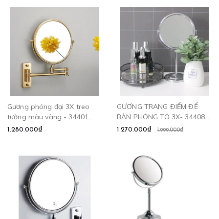
Gương phóng đại 3X treo
GƯƠNG TRANG ĐIỂM ĐỂ
tường màu vàng - 34401
BÀN PHÓNG TO 3X- 34408
CLEANMAX
CLEANMAX
1.280.000₫
1.270.000₫
1.999.000₫