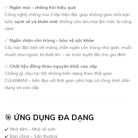
✅
Ngăn mùi – chống hôi hiệu quả
Công nghệ chống mùi 2 lớp hiện đại, giúp không gian nhà bạn
luôn
sạch sẽ và thơm mát
, không còn ám mùi ẩm mốc từ cống
rãnh.
✅
Ngăn chặn côn trùng – bảo vệ sức khỏe
Cấu tạo đặc biệt với màng chắn ngăn côn trùng như gián, muỗi,
chuột chui ngược từ dưới lên – an toàn tuyệt đối cho gia đình.
✅
Chất liệu đồng thau nguyên khối cao cấp
Chống gỉ, chịu lực tốt, không biến dạng theo thời gian.
CLEANMAX – bền đẹp với thời gian, phù hợp cả công trình dân
dụng và cao cấp.
🎯
ỨNG DỤNG ĐA DẠNG
✔️ Nhà tắm – Nhà vệ sinh
✔️ Ban công – Sân thượng