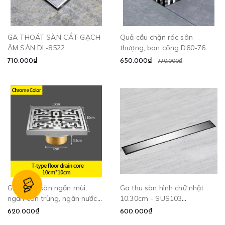
GA THOÁT SÀN CẮT GẠCH
Quả cầu chặn rác sân
ÂM SÀN DL-8522
thượng, ban công D60-76
CLEANMAX
710.000₫
650.000₫
770.000₫
Ga thoát sàn ngăn mùi,
Ga thu sàn hình chữ nhật
ngăn côn trùng, ngăn nước
10.30cm - SUS103
trào ngược - DL8599
CLEANMAX
620.000₫
600.000₫
CLEANMAX