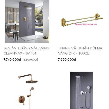
SEN ÂM TƯỜNG MÀU VÀNG
THANH VẮT KHĂN ĐÔI MẠ
CLEANMAX - SAT04
VÀNG 24K - 10002
CLEANMAX
7.740.000₫
7.830.000₫
8.600.000₫