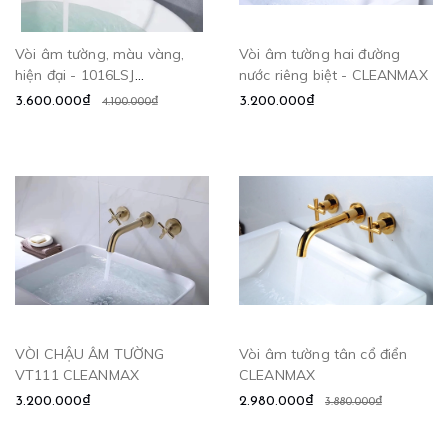
Vòi âm tường, màu vàng,
Vòi âm tường hai đường
hiện đại - 1016LSJ
nước riêng biệt - CLEANMAX
CLEANMAX
3.600.000₫
3.200.000₫
4.100.000₫
VÒI CHẬU ÂM TƯỜNG
Vòi âm tường tân cổ điển
VT111 CLEANMAX
CLEANMAX
3.200.000₫
2.980.000₫
3.880.000₫