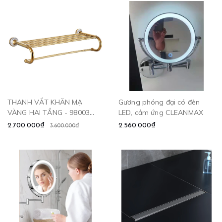
THANH VẮT KHĂN MẠ
Gương phóng đại có đèn
VÀNG HAI TẦNG - 98003
LED, cảm ứng CLEANMAX
CLEANMAX
2.700.000₫
2.560.000₫
3.600.000₫