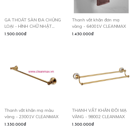
GA THOÁT SÀN ĐA CHỦNG
Thanh vắt khăn đơn mạ
LOẠI - HÌNH CHỮ NHẬT
vàng - 64001V CLEANMAX
CLEANMAX
1.500.000₫
1.430.000₫
Thanh vắt khăn mạ màu
THANH VẮT KHĂN ĐÔI MẠ
vàng - 23001V CLEANMAX
VÀNG - 98002 CLEANMAX
1.330.000₫
1.300.000₫