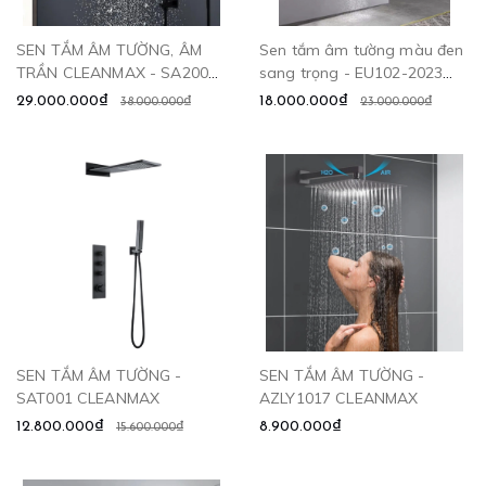
SEN TẮM ÂM TƯỜNG, ÂM
Sen tắm âm tường màu đen
TRẦN CLEANMAX - SA2003
sang trọng - EU102-2023
CLEANMAX
CLEANMAX
29.000.000₫
18.000.000₫
38.000.000₫
23.000.000₫
SEN TẮM ÂM TƯỜNG -
SEN TẮM ÂM TƯỜNG -
SAT001 CLEANMAX
AZLY1017 CLEANMAX
12.800.000₫
8.900.000₫
15.600.000₫