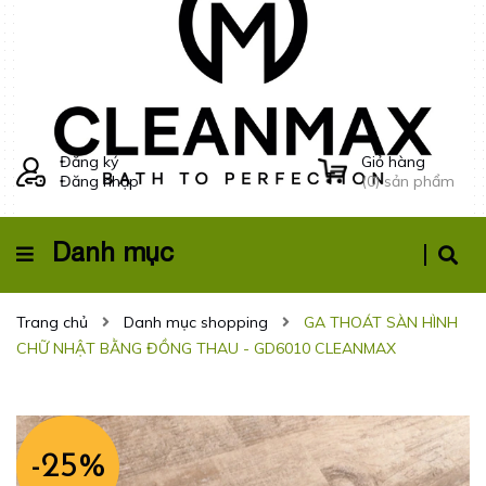
Đăng ký
Giỏ hàng
Đăng nhập
(
0
) sản phẩm
Danh mục
Trang chủ
Danh mục shopping
GA THOÁT SÀN HÌNH
CHỮ NHẬT BẰNG ĐỒNG THAU - GD6010 CLEANMAX
-25%