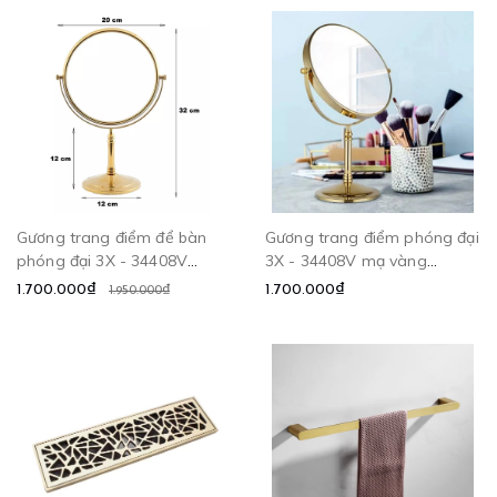
Gương trang điểm để bàn
Gương trang điểm phóng đại
phóng đại 3X - 34408V
3X - 34408V mạ vàng
CLEANMAX
CLEANMAX
1.700.000₫
1.700.000₫
1.950.000₫