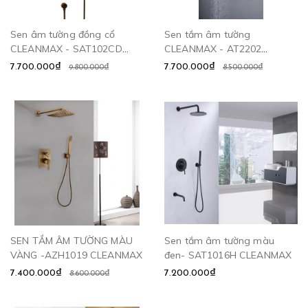
Sen âm tường đồng cổ
Sen tắm âm tường
CLEANMAX - SAT102CD
CLEANMAX - AT2202
CLEANMAX
CLEANMAX
7.700.000₫
7.700.000₫
9.800.000₫
8.500.000₫
SEN TẮM ÂM TƯỜNG MÀU
Sen tắm âm tường màu
VÀNG -AZH1019 CLEANMAX
đen- SAT1016H CLEANMAX
7.400.000₫
7.200.000₫
8.600.000₫