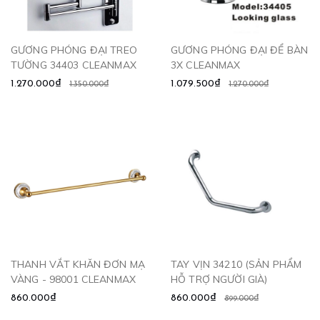
GƯƠNG PHÓNG ĐẠI TREO
GƯƠNG PHÓNG ĐẠI ĐỂ BÀN
TƯỜNG 34403 CLEANMAX
3X CLEANMAX
1.270.000₫
1.079.500₫
1.350.000₫
1.270.000₫
THANH VẮT KHĂN ĐƠN MẠ
TAY VỊN 34210 (SẢN PHẨM
VÀNG - 98001 CLEANMAX
HỖ TRỢ NGƯỜI GIÀ)
860.000₫
860.000₫
899.000₫