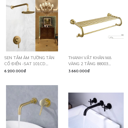
SEN TẮM ÂM TƯỜNG TÂN
THANH VẮT KHĂN MẠ
CỔ ĐIỂN -SAT 101CD
VÀNG 2 TẦNG 88003
CLEANMAX
CLEANMAX
6.200.000₫
3.660.000₫