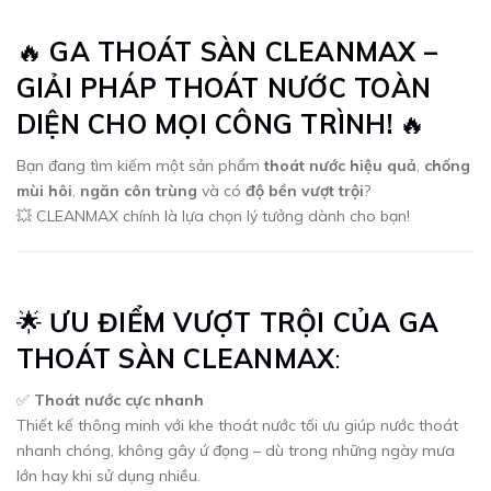
🔥
GA THOÁT SÀN CLEANMAX –
GIẢI PHÁP THOÁT NƯỚC TOÀN
DIỆN CHO MỌI CÔNG TRÌNH!
🔥
Bạn đang tìm kiếm một sản phẩm
thoát nước hiệu quả
,
chống
mùi hôi
,
ngăn côn trùng
và có
độ bền vượt trội
?
💥 CLEANMAX chính là lựa chọn lý tưởng dành cho bạn!
🌟
ƯU ĐIỂM VƯỢT TRỘI CỦA GA
THOÁT SÀN CLEANMAX
:
✅
Thoát nước cực nhanh
Thiết kế thông minh với khe thoát nước tối ưu giúp nước thoát
nhanh chóng, không gây ứ đọng – dù trong những ngày mưa
lớn hay khi sử dụng nhiều.