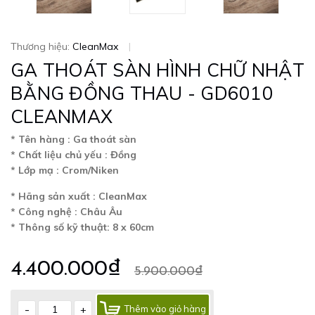
Thương hiệu:
CleanMax
|
GA THOÁT SÀN HÌNH CHỮ NHẬT
BẰNG ĐỒNG THAU - GD6010
CLEANMAX
* Tên hàng : Ga thoát sàn
* Chất liệu chủ yếu : Đồng
* Lớp mạ : Crom/Niken
* Hãng sản xuất : CleanMax
* Công nghệ : Châu Âu
* Thông số kỹ thuật: 8 x 60cm
4.400.000₫
5.900.000₫
-
+
Thêm vào giỏ hàng