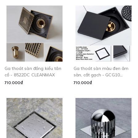
Ga thoát sàn đồng kiểu tân
Ga thoát sàn màu đen âm
cổ - 8522DC CLEANMAX
sàn, cắt gạch - GCG10
CLEANMAX
710.000₫
710.000₫