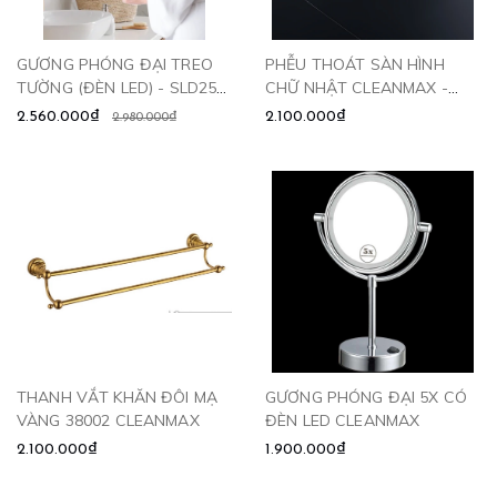
GƯƠNG PHÓNG ĐẠI TREO
PHỄU THOÁT SÀN HÌNH
TƯỜNG (ĐÈN LED) - SLD256
CHỮ NHẬT CLEANMAX -
CLEANMAX
6010
2.560.000₫
2.100.000₫
2.980.000₫
THANH VẮT KHĂN ĐÔI MẠ
GƯƠNG PHÓNG ĐẠI 5X CÓ
VÀNG 38002 CLEANMAX
ĐÈN LED CLEANMAX
2.100.000₫
1.900.000₫