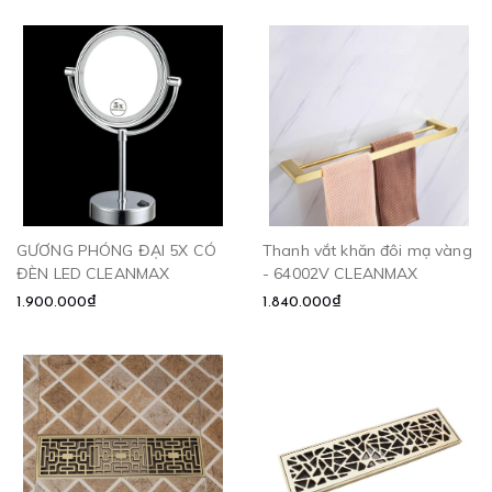
GƯƠNG PHÓNG ĐẠI 5X CÓ
Thanh vắt khăn đôi mạ vàng
ĐÈN LED CLEANMAX
- 64002V CLEANMAX
1.900.000₫
1.840.000₫