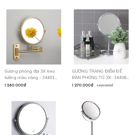
Gương phóng đại 3X treo
GƯƠNG TRANG ĐIỂM ĐỂ
tường màu vàng - 34401
BÀN PHÓNG TO 3X- 34408
CLEANMAX
CLEANMAX
1.280.000₫
1.270.000₫
1.999.000₫