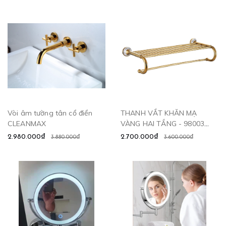
Vòi âm tường tân cổ điển
THANH VẮT KHĂN MẠ
CLEANMAX
VÀNG HAI TẦNG - 98003
CLEANMAX
2.980.000₫
2.700.000₫
3.880.000₫
3.600.000₫