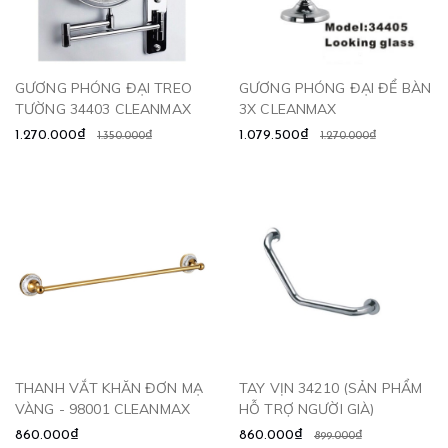
GƯƠNG PHÓNG ĐẠI TREO
GƯƠNG PHÓNG ĐẠI ĐỂ BÀN
TƯỜNG 34403 CLEANMAX
3X CLEANMAX
1.270.000₫
1.079.500₫
1.350.000₫
1.270.000₫
THANH VẮT KHĂN ĐƠN MẠ
TAY VỊN 34210 (SẢN PHẨM
VÀNG - 98001 CLEANMAX
HỖ TRỢ NGƯỜI GIÀ)
860.000₫
860.000₫
899.000₫