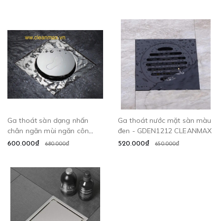
CLEANMAX
Ga thoát sàn dạng nhấn
Ga thoát nước mặt sàn màu
chân ngăn mùi ngăn côn
đen - GDEN1212 CLEANMAX
trùng - GDN10 CLEANMAX
600.000₫
520.000₫
680.000₫
650.000₫