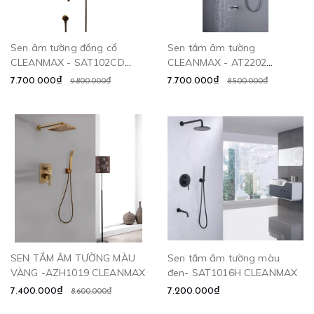
Sen âm tường đồng cổ
Sen tắm âm tường
CLEANMAX - SAT102CD
CLEANMAX - AT2202
CLEANMAX
CLEANMAX
7.700.000₫
7.700.000₫
9.800.000₫
8.500.000₫
SEN TẮM ÂM TƯỜNG MÀU
Sen tắm âm tường màu
VÀNG -AZH1019 CLEANMAX
đen- SAT1016H CLEANMAX
7.400.000₫
7.200.000₫
8.600.000₫