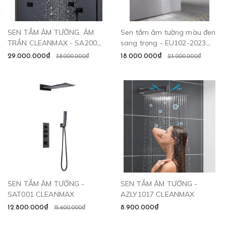
SEN TẮM ÂM TƯỜNG, ÂM
Sen tắm âm tường màu đen
TRẦN CLEANMAX - SA2003
sang trọng - EU102-2023
CLEANMAX
CLEANMAX
29.000.000₫
18.000.000₫
38.000.000₫
23.000.000₫
SEN TẮM ÂM TƯỜNG -
SEN TẮM ÂM TƯỜNG -
SAT001 CLEANMAX
AZLY1017 CLEANMAX
12.800.000₫
8.900.000₫
15.600.000₫