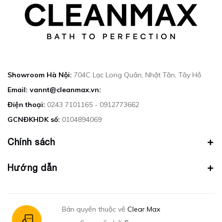
Showroom Hà Nội:
704C Lạc Long Quân, Nhật Tân, Tây Hồ
Email: vannt@cleanmax.vn:
Điện thoại:
0243 7101165 - 0912773662
GCNĐKHDK số:
0104894069
Chính sách
Hướng dẫn
Bản quyền thuộc về
Clear Max