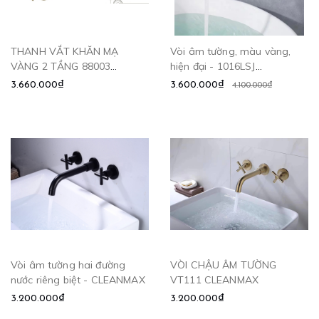
THANH VẮT KHĂN MẠ
Vòi âm tường, màu vàng,
VÀNG 2 TẦNG 88003
hiện đại - 1016LSJ
CLEANMAX
CLEANMAX
3.660.000₫
3.600.000₫
4.100.000₫
Vòi âm tường hai đường
VÒI CHẬU ÂM TƯỜNG
nước riêng biệt - CLEANMAX
VT111 CLEANMAX
3.200.000₫
3.200.000₫