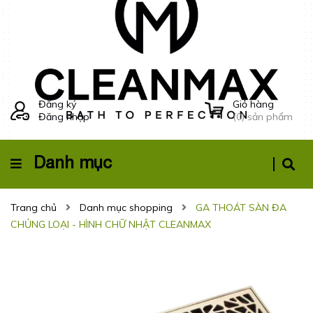
Đăng ký
Giỏ hàng
Đăng nhập
(
0
) sản phẩm
Danh mục
Trang chủ
Danh mục shopping
GA THOÁT SÀN ĐA
CHỦNG LOẠI - HÌNH CHỮ NHẬT CLEANMAX