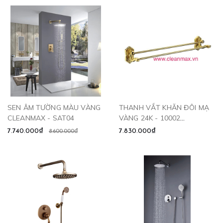
SEN ÂM TƯỜNG MÀU VÀNG
THANH VẮT KHĂN ĐÔI MẠ
CLEANMAX - SAT04
VÀNG 24K - 10002
CLEANMAX
7.740.000₫
7.830.000₫
8.600.000₫