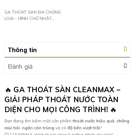
GA THOÁT SÀN ĐA CHỦNG
LOẠI - HÌNH CHỮ NHẬT
CLEANMAX
Thông tin
Đánh giá
🔥
GA THOÁT SÀN CLEANMAX –
GIẢI PHÁP THOÁT NƯỚC TOÀN
DIỆN CHO MỌI CÔNG TRÌNH!
🔥
Bạn đang tìm kiếm một sản phẩm
thoát nước hiệu quả
,
chống
mùi hôi
,
ngăn côn trùng
và có
độ bền vượt trội
?
💥 CLEANMAX chính là lựa chọn lý tưởng dành cho bạn!