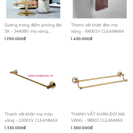
Gương trang điểm phóng đại
Thanh vắt khăn đơn mạ
3X - 34408V mạ vàng
vàng - 64001V CLEANMAX
CLEANMAX
1.700.000₫
1.430.000₫
Thanh vắt khăn mạ màu
THANH VẮT KHĂN ĐÔI MẠ
vàng - 23001V CLEANMAX
VÀNG - 98002 CLEANMAX
1.330.000₫
1.300.000₫