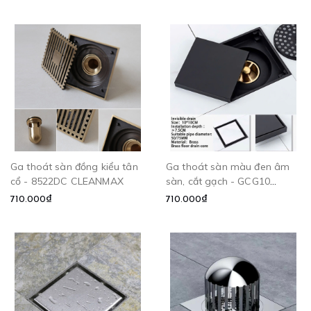
Ga thoát sàn đồng kiểu tân
Ga thoát sàn màu đen âm
cổ - 8522DC CLEANMAX
sàn, cắt gạch - GCG10
CLEANMAX
710.000₫
710.000₫