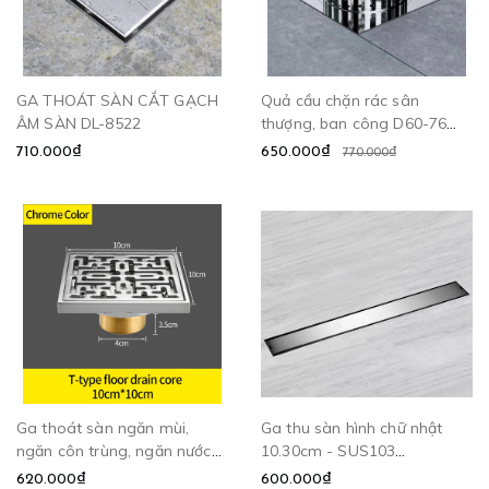
GA THOÁT SÀN CẮT GẠCH
Quả cầu chặn rác sân
ÂM SÀN DL-8522
thượng, ban công D60-76
CLEANMAX
710.000₫
650.000₫
770.000₫
Ga thoát sàn ngăn mùi,
Ga thu sàn hình chữ nhật
ngăn côn trùng, ngăn nước
10.30cm - SUS103
trào ngược - DL8599
CLEANMAX
620.000₫
600.000₫