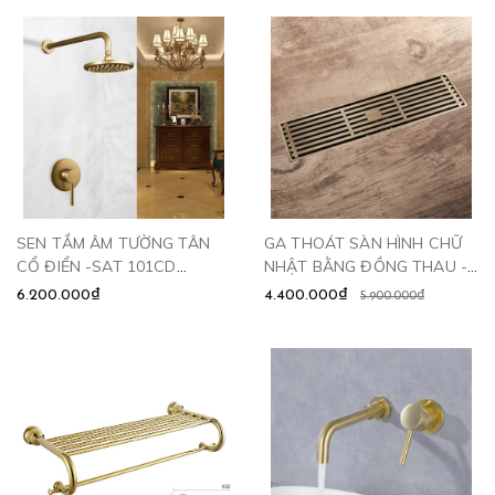
SEN TẮM ÂM TƯỜNG TÂN
GA THOÁT SÀN HÌNH CHỮ
CỔ ĐIỂN -SAT 101CD
NHẬT BẰNG ĐỒNG THAU -
CLEANMAX
GD6010 CLEANMAX
6.200.000₫
4.400.000₫
5.900.000₫