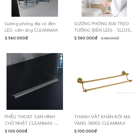
Gương phóng đại có đèn
GƯƠNG PHÓNG ĐẠI TREO
LED, cảm ứng CLEANMAX
TƯỜNG (ĐÈN LED) - SLD256
CLEANMAX
2.560.000₫
2.560.000₫
2.980.000₫
PHỄU THOÁT SÀN HÌNH
THANH VẮT KHĂN ĐÔI MẠ
CHỮ NHẬT CLEANMAX -
VÀNG 38002 CLEANMAX
6010
2.100.000₫
2.100.000₫