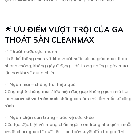
🌟
ƯU ĐIỂM VƯỢT TRỘI CỦA GA
THOÁT SÀN CLEANMAX
:
✅
Thoát nước cực nhanh
Thiết kế thông minh với khe thoát nước tối ưu giúp nước thoát
nhanh chóng, không gây ứ đọng – dù trong những ngày mưa
lớn hay khi sử dụng nhiều.
✅
Ngăn mùi – chống hôi hiệu quả
Công nghệ chống mùi 2 lớp hiện đại, giúp không gian nhà bạn
luôn
sạch sẽ và thơm mát
, không còn ám mùi ẩm mốc từ cống
rãnh.
✅
Ngăn chặn côn trùng – bảo vệ sức khỏe
Cấu tạo đặc biệt với màng chắn ngăn côn trùng như gián, muỗi,
chuột chui ngược từ dưới lên – an toàn tuyệt đối cho gia đình.