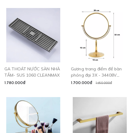
GA THOÁT NƯỚC SÀN NHÀ
Gương trang điểm để bàn
TẮM- SUS 1060 CLEANMAX
phóng đại 3X - 34408V
CLEANMAX
1.780.000₫
1.700.000₫
1.950.000₫