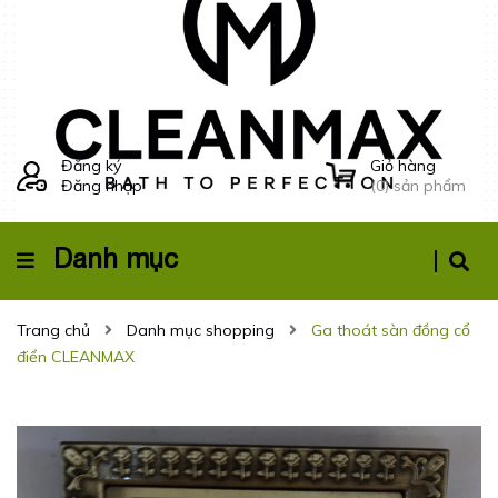
Đăng ký
Giỏ hàng
Đăng nhập
(
0
) sản phẩm
Danh mục
Trang chủ
Danh mục shopping
Ga thoát sàn đồng cổ
điển CLEANMAX