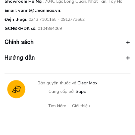
Showroom Hà Nội:
704C Lạc Long Quân, Nhật Tân, Tây Hồ
Email: vannt@cleanmax.vn:
Điện thoại:
0243 7101165 - 0912773662
GCNĐKHDK số:
0104894069
Chính sách
Hướng dẫn
Bản quyền thuộc về
Clear Max
Cung cấp bởi
Sapo
Tìm kiếm
Giới thiệu
Gửi email