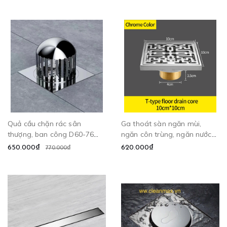
Quả cầu chặn rác sân
Ga thoát sàn ngăn mùi,
thượng, ban công D60-76
ngăn côn trùng, ngăn nước
CLEANMAX
trào ngược - DL8599
650.000₫
620.000₫
770.000₫
CLEANMAX