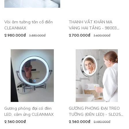
Vòi âm tường tân cổ điển
THANH VẮT KHĂN MẠ
CLEANMAX
VÀNG HAI TẦNG - 98003
CLEANMAX
2.980.000₫
2.700.000₫
3.880.000₫
3.600.000₫
Gương phóng đại có đèn
GƯƠNG PHÓNG ĐẠI TREO
LED, cảm ứng CLEANMAX
TƯỜNG (ĐÈN LED) - SLD256
CLEANMAX
2.560.000₫
2.560.000₫
2.980.000₫