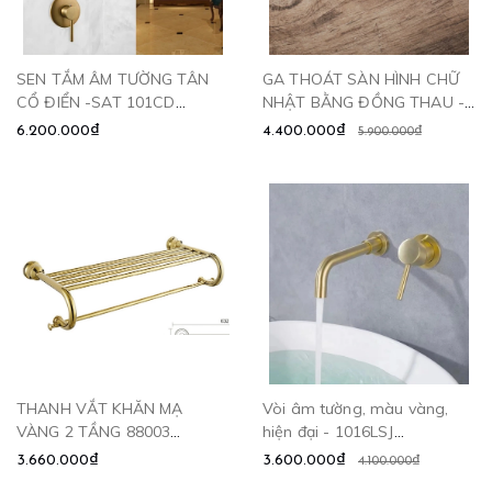
SEN TẮM ÂM TƯỜNG TÂN
GA THOÁT SÀN HÌNH CHỮ
CỔ ĐIỂN -SAT 101CD
NHẬT BẰNG ĐỒNG THAU -
CLEANMAX
GD6010 CLEANMAX
6.200.000₫
4.400.000₫
5.900.000₫
THANH VẮT KHĂN MẠ
Vòi âm tường, màu vàng,
VÀNG 2 TẦNG 88003
hiện đại - 1016LSJ
CLEANMAX
CLEANMAX
3.660.000₫
3.600.000₫
4.100.000₫