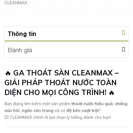
CLEANMAX
Thông tin
Đánh giá
🔥
GA THOÁT SÀN CLEANMAX –
GIẢI PHÁP THOÁT NƯỚC TOÀN
DIỆN CHO MỌI CÔNG TRÌNH!
🔥
Bạn đang tìm kiếm một sản phẩm
thoát nước hiệu quả
,
chống
mùi hôi
,
ngăn côn trùng
và có
độ bền vượt trội
?
💥 CLEANMAX chính là lựa chọn lý tưởng dành cho bạn!