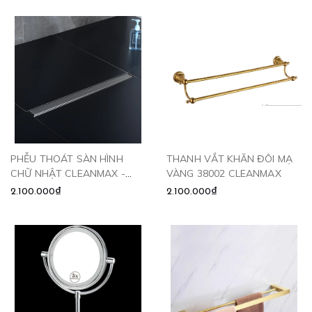
PHỄU THOÁT SÀN HÌNH
THANH VẮT KHĂN ĐÔI MẠ
CHỮ NHẬT CLEANMAX -
VÀNG 38002 CLEANMAX
6010
2.100.000₫
2.100.000₫