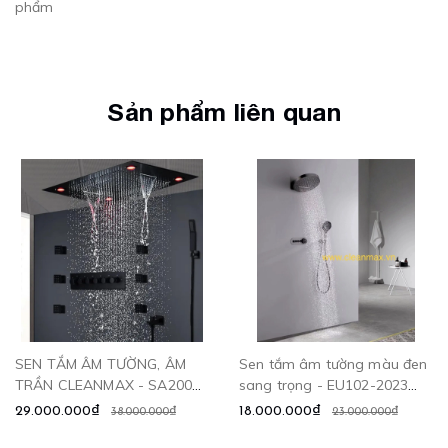
phẩm
Sản phẩm liên quan
SEN TẮM ÂM TƯỜNG, ÂM
Sen tắm âm tường màu đen
TRẦN CLEANMAX - SA2003
sang trọng - EU102-2023
CLEANMAX
CLEANMAX
29.000.000₫
18.000.000₫
38.000.000₫
23.000.000₫