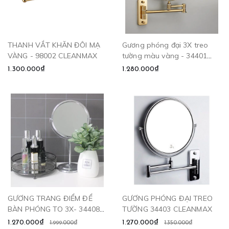
THANH VẮT KHĂN ĐÔI MẠ
Gương phóng đại 3X treo
VÀNG - 98002 CLEANMAX
tường màu vàng - 34401
CLEANMAX
1.300.000₫
1.280.000₫
GƯƠNG TRANG ĐIỂM ĐỂ
GƯƠNG PHÓNG ĐẠI TREO
BÀN PHÓNG TO 3X- 34408
TƯỜNG 34403 CLEANMAX
CLEANMAX
1.270.000₫
1.270.000₫
1.999.000₫
1.350.000₫