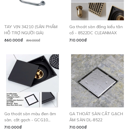
TAY VỊN 34210 (SẢN PHẨM
Ga thoát sàn đồng kiểu tân
HỖ TRỢ NGƯỜI GIÀ)
cổ - 8522DC CLEANMAX
860.000₫
710.000₫
899.000₫
Ga thoát sàn màu đen âm
GA THOÁT SÀN CẮT GẠCH
sàn, cắt gạch - GCG10
ÂM SÀN DL-8522
CLEANMAX
710.000₫
710.000₫