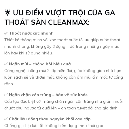
🌟
ƯU ĐIỂM VƯỢT TRỘI CỦA GA
THOÁT SÀN CLEANMAX
:
✅
Thoát nước cực nhanh
Thiết kế thông minh với khe thoát nước tối ưu giúp nước thoát
nhanh chóng, không gây ứ đọng – dù trong những ngày mưa
lớn hay khi sử dụng nhiều.
✅
Ngăn mùi – chống hôi hiệu quả
Công nghệ chống mùi 2 lớp hiện đại, giúp không gian nhà bạn
luôn
sạch sẽ và thơm mát
, không còn ám mùi ẩm mốc từ cống
rãnh.
✅
Ngăn chặn côn trùng – bảo vệ sức khỏe
Cấu tạo đặc biệt với màng chắn ngăn côn trùng như gián, muỗi,
chuột chui ngược từ dưới lên – an toàn tuyệt đối cho gia đình.
✅
Chất liệu đồng thau nguyên khối cao cấp
Chống gỉ, chịu lực tốt, không biến dạng theo thời gian.