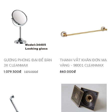
GƯƠNG PHÓNG ĐẠI ĐỂ BÀN
THANH VẮT KHĂN ĐƠN MẠ
3X CLEANMAX
VÀNG - 98001 CLEANMAX
1.079.500₫
860.000₫
1.270.000₫