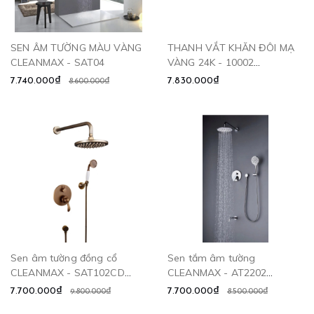
SEN ÂM TƯỜNG MÀU VÀNG
THANH VẮT KHĂN ĐÔI MẠ
CLEANMAX - SAT04
VÀNG 24K - 10002
CLEANMAX
7.740.000₫
7.830.000₫
8.600.000₫
Sen âm tường đồng cổ
Sen tắm âm tường
CLEANMAX - SAT102CD
CLEANMAX - AT2202
CLEANMAX
CLEANMAX
7.700.000₫
7.700.000₫
9.800.000₫
8.500.000₫