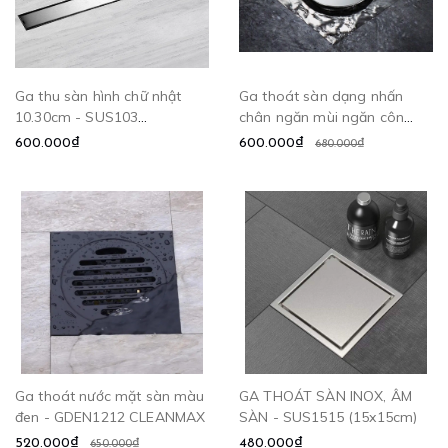
Ga thu sàn hình chữ nhật
Ga thoát sàn dạng nhấn
10.30cm - SUS103
chân ngăn mùi ngăn côn
CLEANMAX
trùng - GDN10 CLEANMAX
600.000₫
600.000₫
680.000₫
Ga thoát nước mặt sàn màu
GA THOÁT SÀN INOX, ÂM
đen - GDEN1212 CLEANMAX
SÀN - SUS1515 (15x15cm)
520.000₫
480.000₫
650.000₫