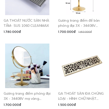
GA THOÁT NƯỚC SÀN NHÀ
Gương trang điểm để bàn
TẮM- SUS 1060 CLEANMAX
phóng đại 3X - 34408V
CLEANMAX
1.780.000₫
1.700.000₫
1.950.000₫
Gương trang điểm phóng đại
GA THOÁT SÀN ĐA CHỦNG
3X - 34408V mạ vàng
LOẠI - HÌNH CHỮ NHẬT
CLEANMAX
CLEANMAX
1.700.000₫
1.500.000₫