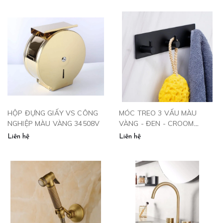
HỘP ĐỰNG GIẤY VS CÔNG
MÓC TREO 3 VẤU MÀU
NGHIỆP MÀU VÀNG 34508V
VÀNG - ĐEN - CROOM
SN0614 CLEANMAX
Liên hệ
Liên hệ