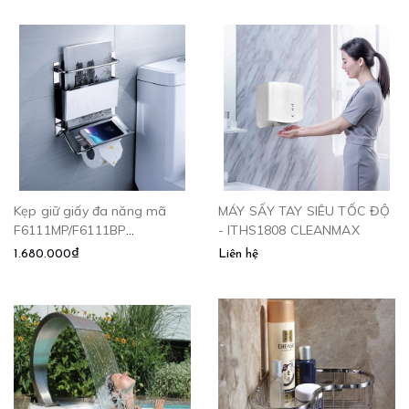
Kẹp giữ giấy đa năng mã
MÁY SẤY TAY SIÊU TỐC ĐỘ
F6111MP/F6111BP
- ITHS1808 CLEANMAX
CLEANMAX
1.680.000₫
Liên hệ