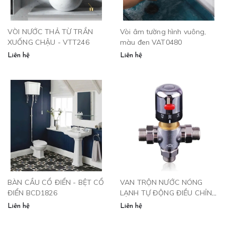
VÒI NƯỚC THẢ TỪ TRẦN
Vòi âm tường hình vuông,
XUỐNG CHẬU - VTT246
màu đen VAT0480
Liên hệ
Liên hệ
BÀN CẦU CỔ ĐIỂN - BỆT CỔ
VAN TRỘN NƯỚC NÓNG
ĐIỂN BCD1826
LẠNH TỰ ĐỘNG ĐIỀU CHỈNH
NHIỆT ĐỘ NƯỚC CLM-0969
Liên hệ
Liên hệ