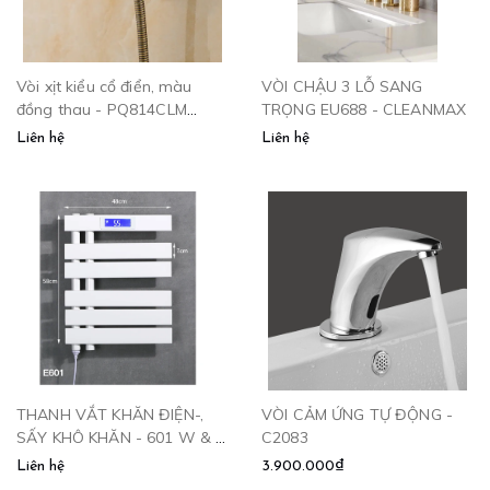
Vòi xịt kiểu cổ điển, màu
VÒI CHẬU 3 LỖ SANG
đồng thau - PQ814CLM
TRỌNG EU688 - CLEANMAX
CLEANMAX
Liên hệ
Liên hệ
THANH VẮT KHĂN ĐIỆN-,
VÒI CẢM ỨNG TỰ ĐỘNG -
SẤY KHÔ KHĂN - 601 W & B
C2083
CLEANMAX
Liên hệ
3.900.000₫