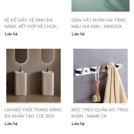
KỆ ĐỂ GIẤY VỆ SINH ĐA
GIÀN VẮT KHĂN HAI TẦNG
NĂNG, KẾT HỢP KỆ CHỨA
MÀU GHI XÁM - 64003GX
ĐỒ 8805
Liên hệ
Liên hệ
LAVABO THỜI TRANG BẰNG
MÓC TREO QUẦN ÁO, TREO
ĐÁ NHÂN TẠO CỰC ĐẸP
KHĂN - MAM6 CR
Liên hệ
Liên hệ