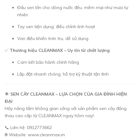
Đầu sen lớn cho dòng nước đều, mềm mại như mưa tự
nhiên
Tay sen tiện dụng, điều chỉnh linh hoạt
Van điều khiển trơn tru, dễ sử dụng
✅
Thương hiệu CLEANMAX – Uy tín từ chất lượng
Cam kết bảo hành chính hãng
Lắp đặt nhanh chóng, hỗ trợ kỹ thuật tận tình
🌟
SEN CÂY CLEANMAX – LỰA CHỌN CỦA GIA ĐÌNH HIỆN
ĐẠI
Hãy nâng tầm không gian sống với sản phẩm sen cây đồng
thau cao cấp từ CLEANMAX ngay hôm nay!
📞 Liên hệ: 0912773662
🌐 Website: www.cleanmax.vn