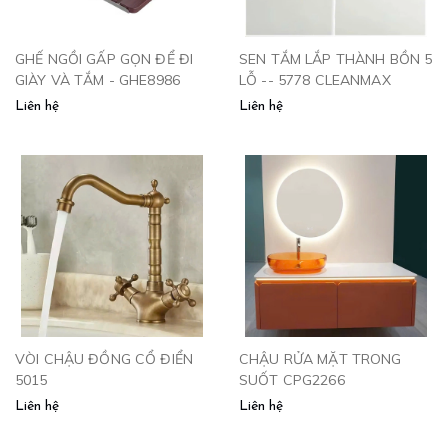
GHẾ NGỒI GẤP GỌN ĐỂ ĐI
SEN TẮM LẮP THÀNH BỒN 5
GIÀY VÀ TẮM - GHE8986
LỖ -- 5778 CLEANMAX
Liên hệ
Liên hệ
VÒI CHẬU ĐỒNG CỔ ĐIỂN
CHẬU RỬA MẶT TRONG
5015
SUỐT CPG2266
Liên hệ
Liên hệ