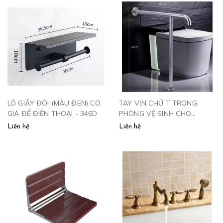
LÔ GIẤY ĐÔI (MÀU ĐEN) CÓ
TAY VỊN CHỮ T TRONG
GIÁ ĐỂ ĐIỆN THOẠI - 346D
PHÒNG VỆ SINH CHO
NGƯỜI GIÀ, NGƯỜI BỆNH -
Liên hệ
Liên hệ
TV6060