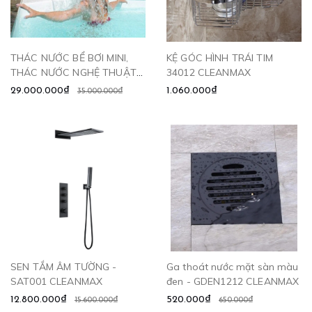
THÁC NƯỚC BỂ BƠI MINI,
KỆ GÓC HÌNH TRÁI TIM
THÁC NƯỚC NGHỆ THUẬT -
34012 CLEANMAX
THB686 CLEANMAX
29.000.000₫
1.060.000₫
35.000.000₫
SEN TẮM ÂM TƯỜNG -
Ga thoát nước mặt sàn màu
SAT001 CLEANMAX
đen - GDEN1212 CLEANMAX
12.800.000₫
520.000₫
15.600.000₫
650.000₫