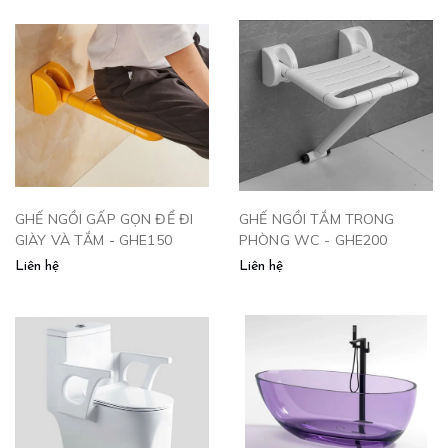
GHẾ NGỒI GẤP GỌN ĐỂ ĐI
GHẾ NGỒI TẮM TRONG
GIÀY VÀ TẮM - GHE150
PHÒNG WC - GHE200
Liên hệ
Liên hệ