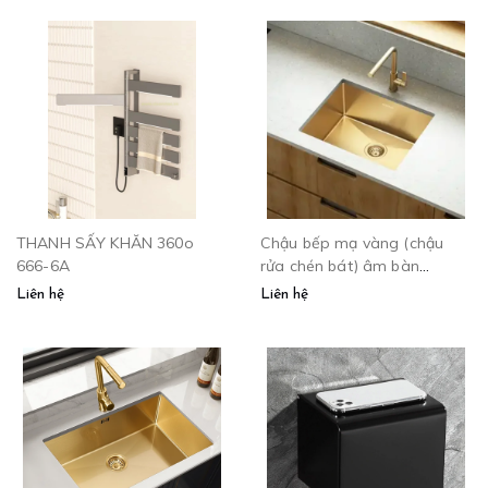
THANH SẤY KHĂN 360o
Chậu bếp mạ vàng (chậu
666-6A
rửa chén bát) âm bàn
SUS4560
Liên hệ
Liên hệ