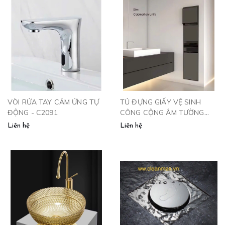
VÒI RỬA TAY CẢM ỨNG TỰ
TỦ ĐỰNG GIẤY VỆ SINH
ĐỘNG - C2091
CÔNG CỘNG ÂM TƯỜNG
KÈM THÙNG RÁC VÀ SẤY
Liên hệ
Liên hệ
TAY 34556