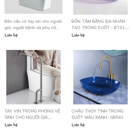
Bồn cầu có tay vịn cho người
BỒN TẮM BẰNG ĐÁ NHÂN
già, người bệnh và phụ nữ
TẠO TRONG SUỐT - BTS1-
mang thai - BTV699
8801.
Liên hệ
Liên hệ
TAY VỊN TRONG PHÒNG VỆ
CHẬU THỦY TINH TRONG
SINH CHO NGƯỜI GIÀ,
SUỐT MÀU XANH- GB541
NGƯỜI BỆNH - TV880
Liên hệ
Liên hệ
CLEANMAX