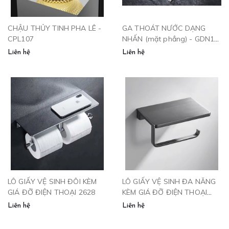
CHẬU THỦY TINH PHA LÊ -
GA THOÁT NƯỚC DẠNG
CPL107
NHẤN (mặt phẳng) - GDN10
P
Liên hệ
Liên hệ
LÔ GIẤY VỆ SINH ĐÔI KÈM
LÔ GIẤY VỆ SINH ĐA NĂNG
GIÁ ĐỠ ĐIỆN THOẠI 2628
KÈM GIÁ ĐỠ ĐIỆN THOẠI
2627
Liên hệ
Liên hệ