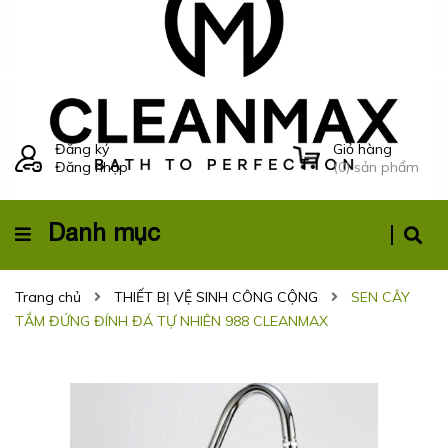
Đăng ký
Giỏ hàng
Đăng nhập
(
0
) sản phẩm
Danh mục
Trang chủ
THIẾT BỊ VỆ SINH CÔNG CỘNG
SEN CÂY
TẮM ĐỨNG ĐÍNH ĐÁ TỰ NHIÊN 988 CLEANMAX