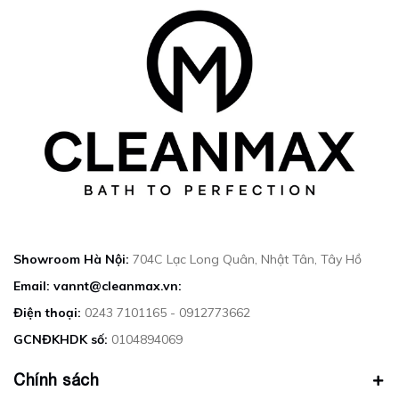
Showroom Hà Nội:
704C Lạc Long Quân, Nhật Tân, Tây Hồ
Email: vannt@cleanmax.vn:
Điện thoại:
0243 7101165 - 0912773662
GCNĐKHDK số:
0104894069
Chính sách