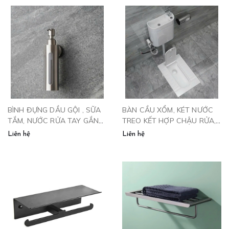
BÌNH ĐỰNG DẦU GỘI , SỮA
BÀN CẦU XỔM, KÉT NƯỚC
TẮM, NƯỚC RỬA TAY GẮN
TREO KẾT HỢP CHẬU RỬA,
TƯỜNG - 8905A
BCX-175
Liên hệ
Liên hệ