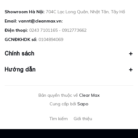
Showroom Hà Nội:
704C Lạc Long Quân, Nhật Tân, Tây Hồ
Email: vannt@cleanmax.vn:
Điện thoại:
0243 7101165 - 0912773662
GCNĐKHDK số:
0104894069
Chính sách
Hướng dẫn
Bản quyền thuộc về
Clear Max
Cung cấp bởi
Sapo
Tìm kiếm
Giới thiệu