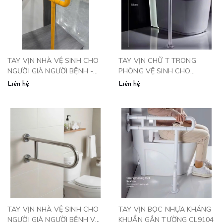
TAY VỊN NHÀ VỆ SINH CHO
TAY VỊN CHỮ T TRONG
NGƯỜI GIÀ NGƯỜI BỆNH -
PHÒNG VỆ SINH CHO
TVN601
NGƯỜI GIÀ, NGƯỜI BỆNH -
Liên hệ
Liên hệ
TV6060
TAY VỊN NHÀ VỆ SINH CHO
TAY VỊN BỌC NHỰA KHÁNG
NGƯỜI GIÀ NGƯỜI BỆNH VÀ
KHUẨN GẮN TƯỜNG CL9104