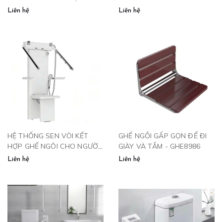
NỮ MANG THAI - TV600
Liên hệ
Liên hệ
HỆ THỐNG SEN VÒI KẾT
GHẾ NGỒI GẤP GỌN ĐỂ ĐI
HỢP GHẾ NGÔI CHO NGƯỜI
GIÀY VÀ TẮM - GHE8986
CAO TUỔI
Liên hệ
Liên hệ