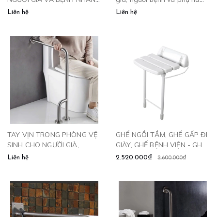
CLM8965
mang thai - BTV699
Liên hệ
Liên hệ
TAY VỊN TRONG PHÒNG VỆ
GHẾ NGỒI TẮM, GHẾ GẤP ĐI
SINH CHO NGƯỜI GIÀ,
GIÀY, GHẾ BỆNH VIỆN - GHE
NGƯỜI BỆNH - TV880
2024 CLEANMAX
Liên hệ
2.520.000₫
2.600.000₫
CLEANMAX