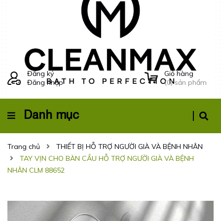
Đăng ký
Giỏ hàng
Đăng nhập
(
0
) sản phẩm
Danh mục
Trang chủ
THIẾT BỊ HỖ TRỢ NGƯỜI GIÀ VÀ BỆNH NHÂN
TAY VỊN CHO BÀN CẦU HỖ TRỢ NGƯỜI GIÀ VÀ BỆNH
NHÂN CLM 88652