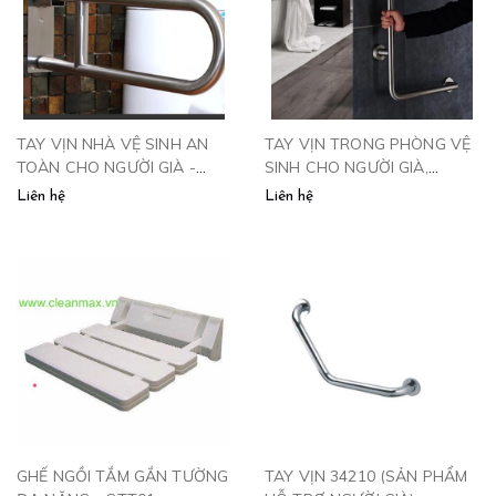
TAY VỊN NHÀ VỆ SINH AN
TAY VỊN TRONG PHÒNG VỆ
TOÀN CHO NGƯỜI GIÀ -
SINH CHO NGƯỜI GIÀ,
TV680 CLEANMAX
NGƯỜI BỆNH - TV780
Liên hệ
Liên hệ
CLEANMAX
GHẾ NGỒI TẮM GẮN TƯỜNG
TAY VỊN 34210 (SẢN PHẨM