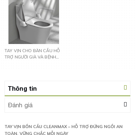
TAY VỊN CHO BÀN CẦU HỖ
TRỢ NGƯỜI GIÀ VÀ BỆNH
NHÂN CLM 88652
Thông tin
Đánh giá
TAY VỊN BỒN CẦU CLEANMAX – HỖ TRỢ ĐỨNG NGỒI AN
TOÀN, VỮNG CHẮC MỖI NGÀY