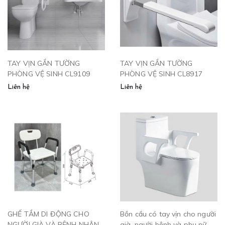
TAY VỊN GẮN TƯỜNG
TAY VỊN GẮN TƯỜNG
PHÒNG VỆ SINH CL9109
PHÒNG VỆ SINH CL8917
Liên hệ
Liên hệ
GHẾ TẮM DI ĐỘNG CHO
Bồn cầu có tay vịn cho người
NGƯỜI GIÀ VÀ BỆNH NHÂN
già, người bệnh và phụ nữ