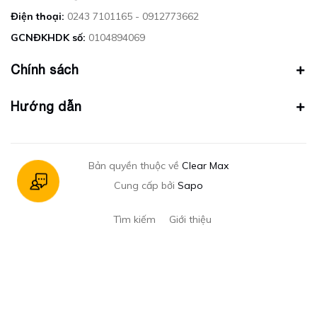
Điện thoại:
0243 7101165 - 0912773662
GCNĐKHDK số:
0104894069
Chính sách
Hướng dẫn
Bản quyền thuộc về
Clear Max
Cung cấp bởi
Sapo
Tìm kiếm
Giới thiệu
Gửi email
Nhập email của bạn để nhận mã giảm giá ngay