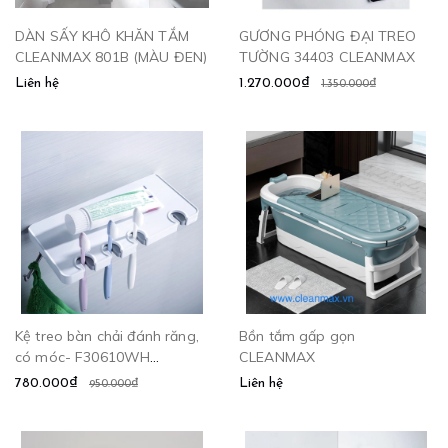
DÀN SẤY KHÔ KHĂN TẮM
GƯƠNG PHÓNG ĐẠI TREO
CLEANMAX 801B (MÀU ĐEN)
TƯỜNG 34403 CLEANMAX
Liên hệ
1.270.000₫
1.350.000₫
Kệ treo bàn chải đánh răng,
Bồn tắm gấp gọn
có móc- F30610WH
CLEANMAX
CLEANMAX
780.000₫
Liên hệ
950.000₫