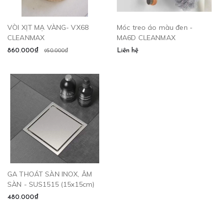
VÒI XỊT MẠ VÀNG- VX68
Móc treo áo màu đen -
CLEANMAX
MA6D CLEANMAX
860.000₫
Liên hệ
950.000₫
GA THOÁT SÀN INOX, ÂM
SÀN - SUS1515 (15x15cm)
480.000₫