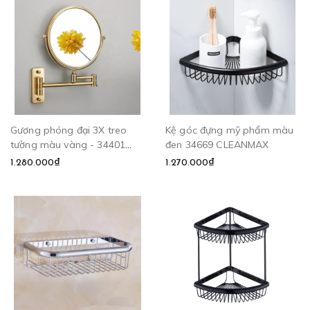
Gương phóng đại 3X treo
Kệ góc đựng mỹ phẩm màu
tường màu vàng - 34401
đen 34669 CLEANMAX
CLEANMAX
1.280.000₫
1.270.000₫