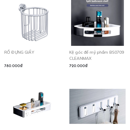
RỔ ĐỰNG GIẤY
Kệ góc để mỹ phẩm BS0709
CLEANMAX
780.000₫
720.000₫