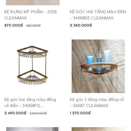
KỆ ĐỰNG MỸ PHẨM - 1028
KỆ GÓC HAI TẦNG MÀU ĐEN
CLEANMAX
- 34668DE CLEANMAX
870.000₫
2.380.000₫
980.000₫
Kệ góc hai tầng màu đồng
Kệ góc 1 tầng màu đồng cổ
cổ điển - 34668PQ
- 34667 CLEANMAX
CLEANMAX
2.490.000₫
1.270.000₫
2.600.000₫