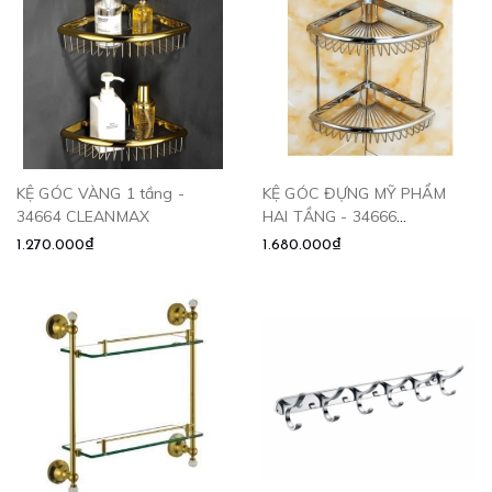
KỆ GÓC VÀNG 1 tầng -
KỆ GÓC ĐỰNG MỸ PHẨM
34664 CLEANMAX
HAI TẦNG - 34666
CLEANMAX
1.270.000₫
1.680.000₫