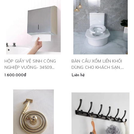
HỘP GIẤY VỆ SINH CÔNG
BÀN CẦU XỔM LIỀN KHỐI
NGHIỆP VUÔNG- 34509
DÙNG CHO KHÁCH SẠN,
CLEANMAX
BỆNH VIỆN VÀ KHU CÔNG
1.600.000₫
Liên hệ
CỘNG