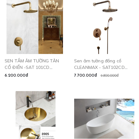
SEN TẮM ÂM TƯỜNG TÂN
Sen âm tường đồng cổ
CỔ ĐIỂN -SAT 101CD
CLEANMAX - SAT102CD
CLEANMAX
CLEANMAX
6.200.000₫
7.700.000₫
9.800.000₫