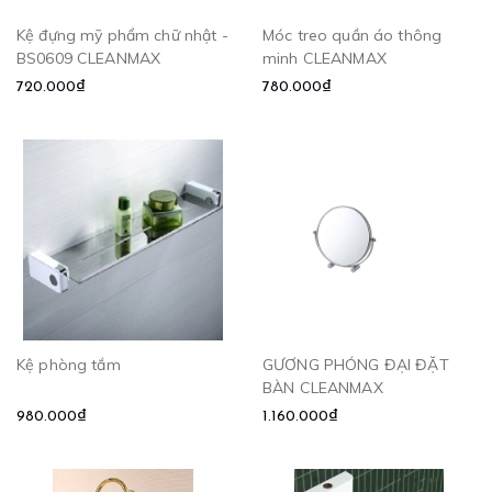
Kệ đựng mỹ phẩm chữ nhật -
Móc treo quần áo thông
BS0609 CLEANMAX
minh CLEANMAX
720.000₫
780.000₫
Kệ phòng tắm
GƯƠNG PHÓNG ĐẠI ĐẶT
BÀN CLEANMAX
980.000₫
1.160.000₫