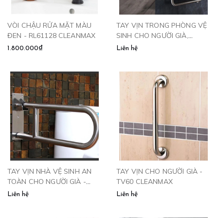
VÒI CHẬU RỬA MẶT MÀU
TAY VỊN TRONG PHÒNG VỆ
ĐEN - RL61128 CLEANMAX
SINH CHO NGƯỜI GIÀ,
NGƯỜI BỆNH - TV780
1.800.000₫
Liên hệ
CLEANMAX
TAY VỊN NHÀ VỆ SINH AN
TAY VỊN CHO NGƯỜI GIÀ -
TOÀN CHO NGƯỜI GIÀ -
TV60 CLEANMAX
TV680 CLEANMAX
Liên hệ
Liên hệ