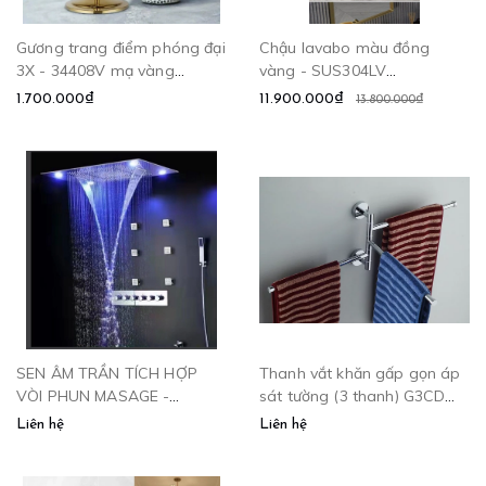
Gương trang điểm phóng đại
Chậu lavabo màu đồng
3X - 34408V mạ vàng
vàng - SUS304LV
CLEANMAX
CLEANMAX
1.700.000₫
11.900.000₫
13.800.000₫
SEN ÂM TRẦN TÍCH HỢP
Thanh vắt khăn gấp gọn áp
VÒI PHUN MASAGE -
sát tường (3 thanh) G3CD
CLEANMAX SATR-1008.1
CLEANMAX
Liên hệ
Liên hệ