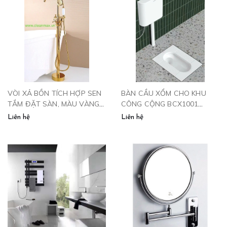
VÒI XẢ BỒN TÍCH HỢP SEN
BÀN CẦU XỔM CHO KHU
TẮM ĐẶT SÀN, MÀU VÀNG -
CÔNG CỘNG BCX1001
SB1703V CLEANMAX
CLEANMAX
Liên hệ
Liên hệ