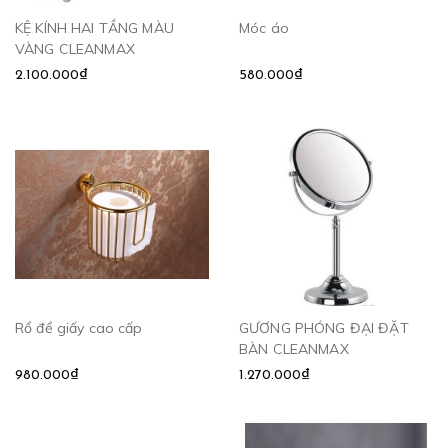
KỆ KÍNH HAI TẦNG MÀU
Móc áo
VÀNG CLEANMAX
2.100.000₫
580.000₫
Rổ để giấy cao cấp
GƯƠNG PHÓNG ĐẠI ĐẶT
BÀN CLEANMAX
980.000₫
1.270.000₫