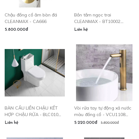
Chậu đồng cổ âm bàn đá
Bồn tắm ngọc trai
CLEANMAX - CA666
CLEANMAX - BT10002
CLEANMAX
5.800.000₫
Liên hệ
BÀN CẦU LIỀN CHẬU KẾT
Vòi rửa tay tự động xả nước
HỢP CHẬU RỬA - BLC010
màu đồng cổ - VCU1108
CLEANMAX
CLEANMAX
Liên hệ
5.220.000₫
5.800.000₫