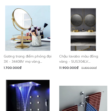
Gương trang điểm phóng đại
Chậu lavabo màu đồng
3X - 34408V mạ vàng
vàng - SUS304LV
CLEANMAX
CLEANMAX
1.700.000₫
11.900.000₫
13.800.000₫