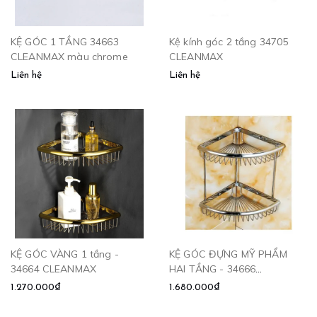
KỆ GÓC 1 TẦNG 34663
Kệ kính góc 2 tầng 34705
CLEANMAX màu chrome
CLEANMAX
Liên hệ
Liên hệ
KỆ GÓC VÀNG 1 tầng -
KỆ GÓC ĐỰNG MỸ PHẨM
34664 CLEANMAX
HAI TẦNG - 34666
CLEANMAX
1.270.000₫
1.680.000₫