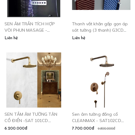
SEN ÂM TRẦN TÍCH HỢP
Thanh vắt khăn gấp gọn áp
VÒI PHUN MASAGE -
sát tường (3 thanh) G3CD
CLEANMAX SATR-1008.1
CLEANMAX
Liên hệ
Liên hệ
SEN TẮM ÂM TƯỜNG TÂN
Sen âm tường đồng cổ
CỔ ĐIỂN -SAT 101CD
CLEANMAX - SAT102CD
CLEANMAX
CLEANMAX
6.200.000₫
7.700.000₫
9.800.000₫