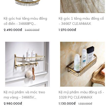
Kệ góc hai tầng màu đồng
Kệ góc 1 tầng màu đồng cổ
cổ điển - 34668PQ
- 34667 CLEANMAX
CLEANMAX
2.490.000₫
1.270.000₫
2.600.000₫
Kệ mỹ phẩm và móc treo
Kệ mỹ phẩm màu đồng cổ -
mạ vàng - 34665V
1028 PQ CLEANMAX
CLEANMAX
2.980.000₫
1.130.000₫
1.320.000₫