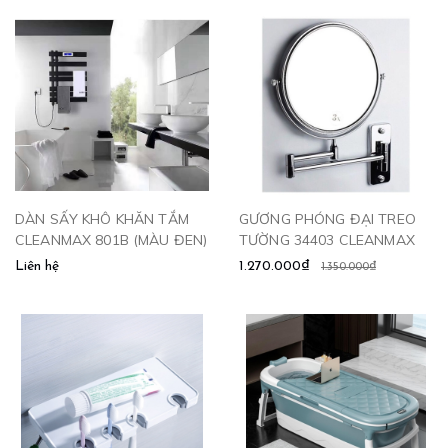
DÀN SẤY KHÔ KHĂN TẮM
GƯƠNG PHÓNG ĐẠI TREO
CLEANMAX 801B (MÀU ĐEN)
TƯỜNG 34403 CLEANMAX
Liên hệ
1.270.000₫
1.350.000₫