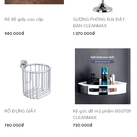
Rổ để giấy cao cấp
GƯƠNG PHÓNG ĐẠI ĐẶT
BÀN CLEANMAX
980.000₫
1.270.000₫
RỔ ĐỰNG GIẤY
Kệ góc để mỹ phẩm BS0709
CLEANMAX
780.000₫
720.000₫