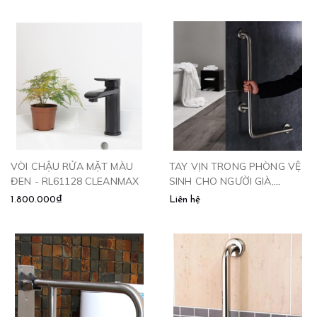
VÒI CHẬU RỬA MẶT MÀU
TAY VỊN TRONG PHÒNG VỆ
ĐEN - RL61128 CLEANMAX
SINH CHO NGƯỜI GIÀ,
NGƯỜI BỆNH - TV780
1.800.000₫
Liên hệ
CLEANMAX