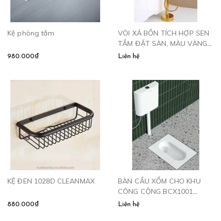
Kệ phòng tắm
VÒI XẢ BỒN TÍCH HỢP SEN
TẮM ĐẶT SÀN, MÀU VÀNG -
SB1703V CLEANMAX
980.000₫
Liên hệ
KỆ ĐEN 1028D CLEANMAX
BÀN CẦU XỔM CHO KHU
CÔNG CỘNG BCX1001
CLEANMAX
880.000₫
Liên hệ