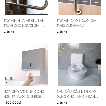
TAY VỊN NHÀ VỆ SINH AN
TAY VỊN CHO NGƯỜI GIÀ -
TOÀN CHO NGƯỜI GIÀ -
TV60 CLEANMAX
TV680 CLEANMAX
Liên hệ
Liên hệ
HỘP GIẤY VỆ SINH CÔNG
BÀN CẦU XỔM LIỀN KHỐI
NGHIỆP VUÔNG- 34509
DÙNG CHO KHÁCH SẠN,
CLEANMAX
BỆNH VIỆN VÀ KHU CÔNG
1.600.000₫
Liên hệ