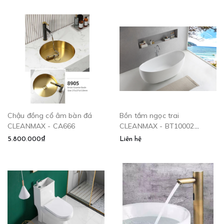
Chậu đồng cổ âm bàn đá
Bồn tắm ngọc trai
CLEANMAX - CA666
CLEANMAX - BT10002
CLEANMAX
5.800.000₫
Liên hệ