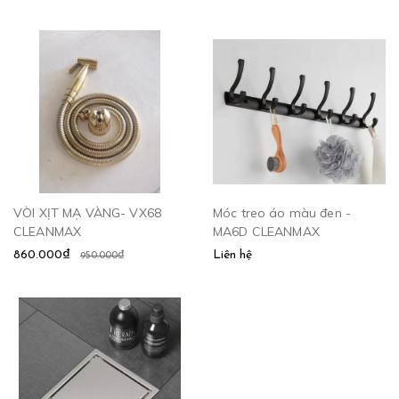
CỘNG
VÒI XỊT MẠ VÀNG- VX68
Móc treo áo màu đen -
CLEANMAX
MA6D CLEANMAX
860.000₫
Liên hệ
950.000₫