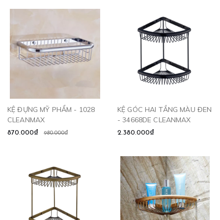
KỆ ĐỰNG MỸ PHẨM - 1028
KỆ GÓC HAI TẦNG MÀU ĐEN
CLEANMAX
- 34668DE CLEANMAX
870.000₫
2.380.000₫
980.000₫