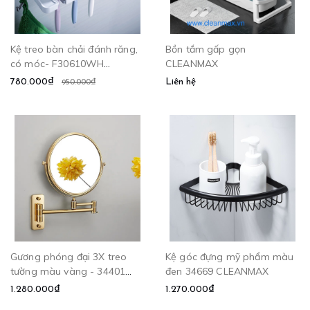
Kệ treo bàn chải đánh răng,
Bồn tắm gấp gọn
có móc- F30610WH
CLEANMAX
CLEANMAX
780.000₫
Liên hệ
950.000₫
Gương phóng đại 3X treo
Kệ góc đựng mỹ phẩm màu
tường màu vàng - 34401
đen 34669 CLEANMAX
CLEANMAX
1.280.000₫
1.270.000₫