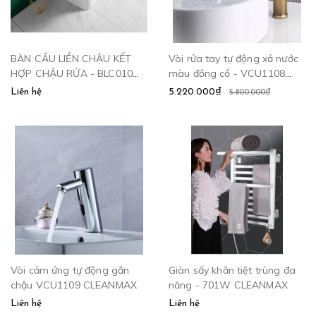
BÀN CẦU LIỀN CHẬU KẾT
Vòi rửa tay tự động xả nước
HỢP CHẬU RỬA - BLC010
màu đồng cổ - VCU1108
CLEANMAX
CLEANMAX
Liên hệ
5.220.000₫
5.800.000₫
Vòi cảm ứng tự động gắn
Giàn sấy khăn tiệt trùng đa
chậu VCU1109 CLEANMAX
năng - 701W CLEANMAX
Liên hệ
Liên hệ