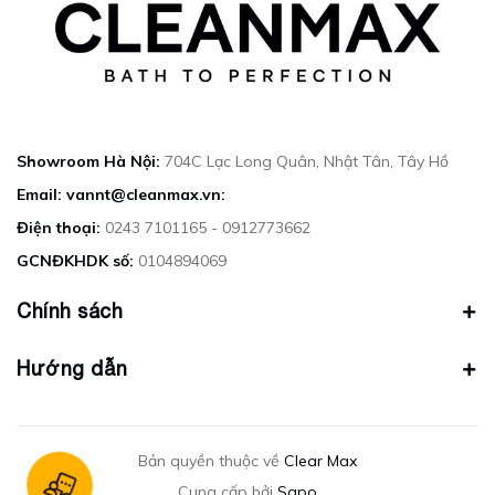
Showroom Hà Nội:
704C Lạc Long Quân, Nhật Tân, Tây Hồ
Email: vannt@cleanmax.vn:
Điện thoại:
0243 7101165 - 0912773662
GCNĐKHDK số:
0104894069
Chính sách
Hướng dẫn
Bản quyền thuộc về
Clear Max
Cung cấp bởi
Sapo