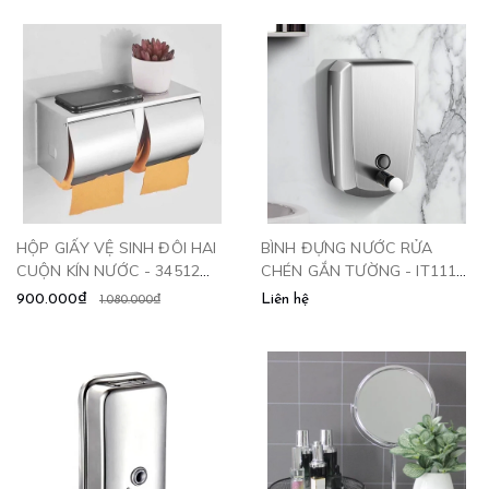
HỘP GIẤY VỆ SINH ĐÔI HAI
BÌNH ĐỰNG NƯỚC RỬA
CUỘN KÍN NƯỚC - 34512
CHÉN GẮN TƯỜNG - IT111
CLEANMAX
CLEANMAX
900.000₫
Liên hệ
1.080.000₫