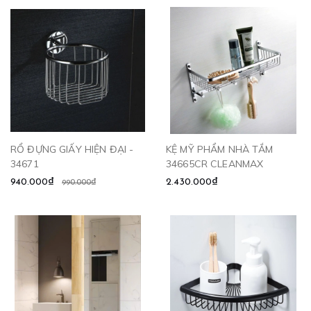
RỔ ĐỰNG GIẤY HIỆN ĐẠI -
KỆ MỸ PHẨM NHÀ TẮM
34671
34665CR CLEANMAX
940.000₫
2.430.000₫
990.000₫