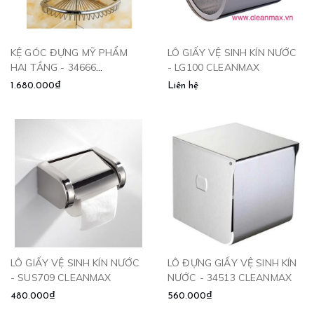
KỆ GÓC ĐỰNG MỸ PHẨM
LÔ GIẤY VỆ SINH KÍN NƯỚC
HAI TẦNG - 34666
- LG100 CLEANMAX
CLEANMAX
1.680.000₫
Liên hệ
LÔ GIẤY VỆ SINH KÍN NƯỚC
LÔ ĐỰNG GIẤY VỆ SINH KÍN
- SUS709 CLEANMAX
NƯỚC - 34513 CLEANMAX
480.000₫
560.000₫