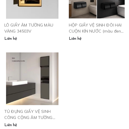
LÔ GIẤY ÂM TƯỜNG MÀU
HỘP GIẤY VỆ SINH ĐÔI HAI
VÀNG 34503V
CUỘN KÍN NƯỚC (màu đen)
- 34512D
Liên hệ
Liên hệ
TỦ ĐỰNG GIẤY VỆ SINH
CÔNG CỘNG ÂM TƯỜNG
KÈM THÙNG RÁC VÀ SẤY
Liên hệ