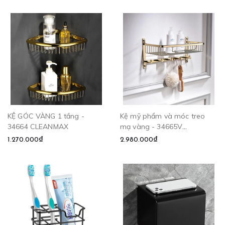
KỆ GÓC VÀNG 1 tầng -
Kệ mỹ phẩm và móc treo
34664 CLEANMAX
mạ vàng - 34665V
CLEANMAX
1.270.000₫
2.980.000₫