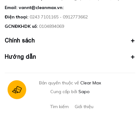
Email: vannt@cleanmax.vn:
Điện thoại:
0243 7101165 - 0912773662
GCNĐKHDK số:
0104894069
Chính sách
Hướng dẫn
Bản quyền thuộc về
Clear Max
Cung cấp bởi
Sapo
Tìm kiếm
Giới thiệu
Gửi email