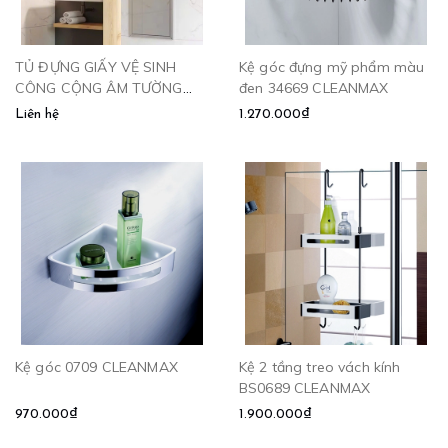
TỦ ĐỰNG GIẤY VỆ SINH
Kệ góc đựng mỹ phẩm màu
CÔNG CỘNG ÂM TƯỜNG
đen 34669 CLEANMAX
KÈM THÙNG RÁC 34555
Liên hệ
1.270.000₫
Kệ góc 0709 CLEANMAX
Kệ 2 tầng treo vách kính
BS0689 CLEANMAX
970.000₫
1.900.000₫