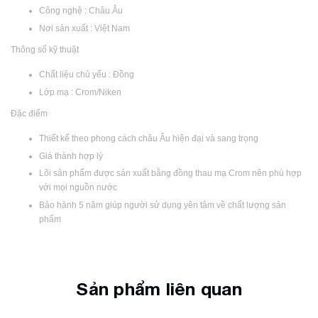
Công nghệ : Châu Âu
Nơi sản xuất : Việt Nam
Thông số kỹ thuật
Chất liệu chủ yếu : Đồng
Lớp mạ : Crom/Niken
Đặc điểm
Thiết kế theo phong cách châu Âu hiện đại và sang trọng
Giá thành hợp lý
Lõi sản phẩm được sản xuất bằng đồng thau mạ Crom nên phù hợp
với mọi nguồn nước
Bảo hành 5 năm giúp người sử dụng yên tâm về chất lượng sản
phẩm
Sản phẩm liên quan