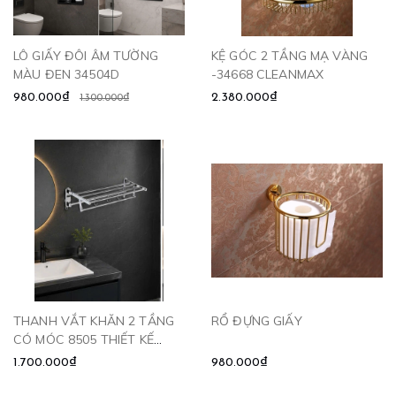
LÔ GIẤY ĐÔI ÂM TƯỜNG
KỆ GÓC 2 TẦNG MẠ VÀNG
MÀU ĐEN 34504D
-34668 CLEANMAX
980.000₫
2.380.000₫
1.300.000₫
THANH VẮT KHĂN 2 TẦNG
RỔ ĐỰNG GIẤY
CÓ MÓC 8505 THIẾT KẾ
ĐỘC BẢN
1.700.000₫
980.000₫