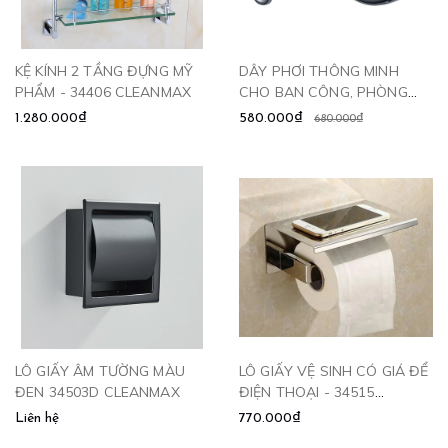
KỆ KÍNH 2 TẦNG ĐỰNG MỸ
DÂY PHƠI THÔNG MINH
PHẨM - 34406 CLEANMAX
CHO BAN CÔNG, PHÒNG
TẮM 34203
1.280.000₫
580.000₫
680.000₫
LÔ GIẤY ÂM TƯỜNG MÀU
LÔ GIẤY VỆ SINH CÓ GIÁ ĐỂ
ĐEN 34503D CLEANMAX
ĐIỆN THOẠI - 34515
CLEANMAX
Liên hệ
770.000₫