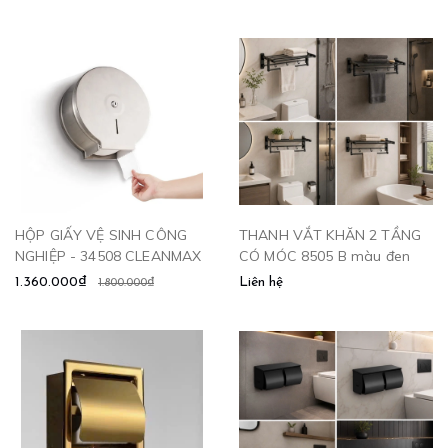
HỘP GIẤY VỆ SINH CÔNG
THANH VẮT KHĂN 2 TẦNG
NGHIỆP - 34508 CLEANMAX
CÓ MÓC 8505 B màu đen
1.360.000₫
Liên hệ
1.800.000₫