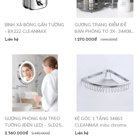
BÌNH XÀ BÔNG GẮN TƯỜNG
GƯƠNG TRANG ĐIỂM ĐỂ
- BX222 CLEANMAX
BÀN PHÓNG TO 3X- 34408
CLEANMAX
Liên hệ
1.270.000₫
1.999.000₫
GƯƠNG PHÓNG ĐẠI TREO
KỆ GÓC 1 TẦNG 34663
TƯỜNG (ĐÈN LED) - SLD256
CLEANMAX màu chrome
CLEANMAX
2.560.000₫
Liên hệ
2.980.000₫