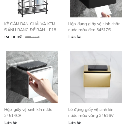
KỆ CẮM BÀN CHẢI VÀ KEM
Hộp đựng giấy vệ sinh chắn
ĐÁNH RĂNG ĐỂ BÀN - F18
nước màu đen 34517Đ
CLEANMAX
160.000₫
Liên hệ
200.000₫
Hộp giấy vệ sinh kín nước
Lô đựng giấy vệ sinh kín
34514CR
nước màu vàng 34516V
Liên hệ
Liên hệ