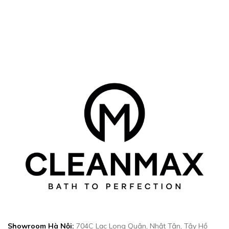
TAY 34556
Showroom Hà Nội:
704C Lạc Long Quân, Nhật Tân, Tây Hồ