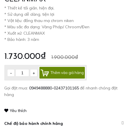
* Thiết kế tối giản, hiện đại,
* Sử dụng dễ dàng, tiện lợi
* Vật liệu: đồng thau mạ chrom niken
* Màu sắc đa dạng: Vàng Pháp/ Chroom/Đen
* Xuất xứ: CLEANMAX
* Bảo hành: 3 năm
1.730.000₫
1.900.000₫
-
+
Thêm vào giỏ hàng
Gọi đặt mua:
0949488880-02437101165
để nhanh chóng đặt
hàng
Yêu thích
Chế độ bảo hành chính hãng