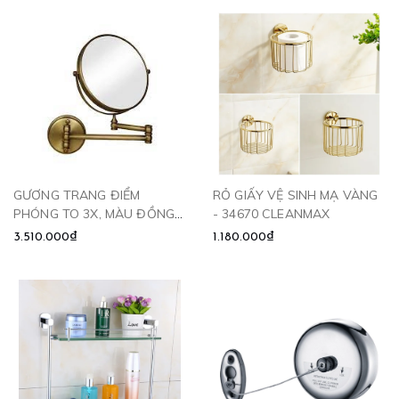
GƯƠNG TRANG ĐIỂM
RỎ GIẤY VỆ SINH MẠ VÀNG
PHÓNG TO 3X, MÀU ĐỒNG
- 34670 CLEANMAX
CỔ - CA908 CLEANMAX
3.510.000₫
1.180.000₫