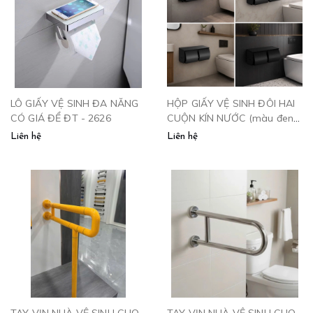
LÔ GIẤY VỆ SINH ĐA NĂNG
HỘP GIẤY VỆ SINH ĐÔI HAI
CÓ GIÁ ĐỂ ĐT - 2626
CUỘN KÍN NƯỚC (màu đen)
- 34512D
Liên hệ
Liên hệ
TAY VỊN NHÀ VỆ SINH CHO
TAY VỊN NHÀ VỆ SINH CHO