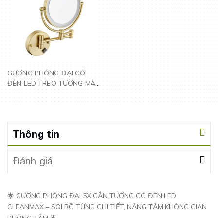
GƯƠNG PHÓNG ĐẠI CÓ
ĐÈN LED TREO TƯỜNG MÀU
VÀNG LD259
Thông tin
Đánh giá
🌟 GƯƠNG PHÓNG ĐẠI 5X GẮN TƯỜNG CÓ ĐÈN LED
CLEANMAX – SOI RÕ TỪNG CHI TIẾT, NÂNG TẦM KHÔNG GIAN
PHÒNG TẮM 🌟