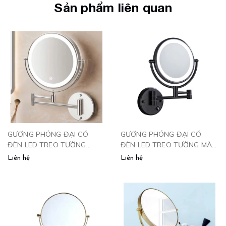
Sản phẩm liên quan
GƯƠNG PHÓNG ĐẠI CÓ
GƯƠNG PHÓNG ĐẠI CÓ
ĐÈN LED TREO TƯỜNG
ĐÈN LED TREO TƯỜNG MÀU
CÔNG TẮC CẢM ỨNG -
ĐEN - LD260
Liên hệ
Liên hệ
CU256