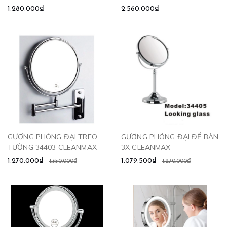
CLEANMAX
1.280.000₫
2.560.000₫
GƯƠNG PHÓNG ĐẠI TREO
GƯƠNG PHÓNG ĐẠI ĐỂ BÀN
TƯỜNG 34403 CLEANMAX
3X CLEANMAX
1.270.000₫
1.079.500₫
1.350.000₫
1.270.000₫