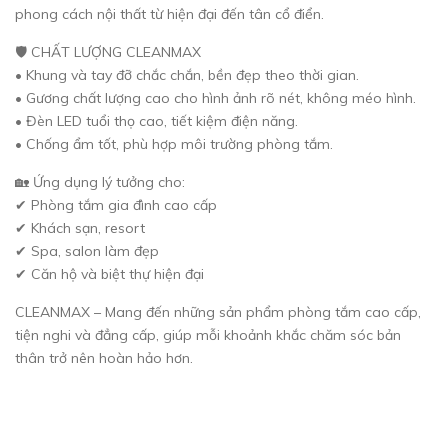
phong cách nội thất từ hiện đại đến tân cổ điển.
🛡️ CHẤT LƯỢNG CLEANMAX
• Khung và tay đỡ chắc chắn, bền đẹp theo thời gian.
• Gương chất lượng cao cho hình ảnh rõ nét, không méo hình.
• Đèn LED tuổi thọ cao, tiết kiệm điện năng.
• Chống ẩm tốt, phù hợp môi trường phòng tắm.
🏡 Ứng dụng lý tưởng cho:
✔ Phòng tắm gia đình cao cấp
✔ Khách sạn, resort
✔ Spa, salon làm đẹp
✔ Căn hộ và biệt thự hiện đại
CLEANMAX – Mang đến những sản phẩm phòng tắm cao cấp,
tiện nghi và đẳng cấp, giúp mỗi khoảnh khắc chăm sóc bản
thân trở nên hoàn hảo hơn.