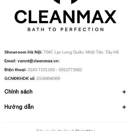
Showroom Hà Nội:
704C Lạc Long Quân, Nhật Tân, Tây Hồ
Email: vannt@cleanmax.vn:
Điện thoại:
0243 7101165 - 0912773662
GCNĐKHDK số:
0104894069
Chính sách
Hướng dẫn