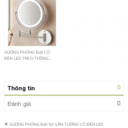
GƯƠNG PHÓNG ĐẠI CÓ
ĐÈN LED TREO TƯỜNG
CÔNG TẮC CẢM ỨNG -
CU256
Thông tin
Đánh giá
🌟 GƯƠNG PHÓNG ĐẠI 5X GẮN TƯỜNG CÓ ĐÈN LED