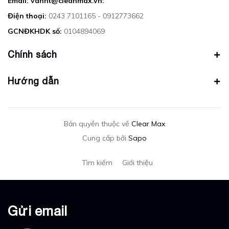
Email: vannt@cleanmax.vn:
Điện thoại:
0243 7101165 - 0912773662
GCNĐKHDK số:
0104894069
Chính sách
Hướng dẫn
Bản quyền thuộc về
Clear Max
Cung cấp bởi
Sapo
Tìm kiếm
Giới thiệu
Gửi email