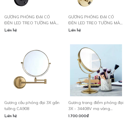
GƯƠNG PHÓNG ĐẠI CÓ
GƯƠNG PHÓNG ĐẠI CÓ
ĐÈN LED TREO TƯỜNG MÀU
ĐÈN LED TREO TƯỜNG MÀU
ĐEN - LD260
VÀNG LD259
Liên hệ
Liên hệ
Gương cầu phóng đại 3X gắn
Gương trang điểm phóng đại
tường CA908
3X - 34408V mạ vàng
CLEANMAX
Liên hệ
1.700.000₫