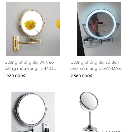
Gương phóng đại 3X treo
Gương phóng đại có đèn
tường màu vàng - 34401
LED, cảm ứng CLEANMAX
CLEANMAX
1.280.000₫
2.560.000₫