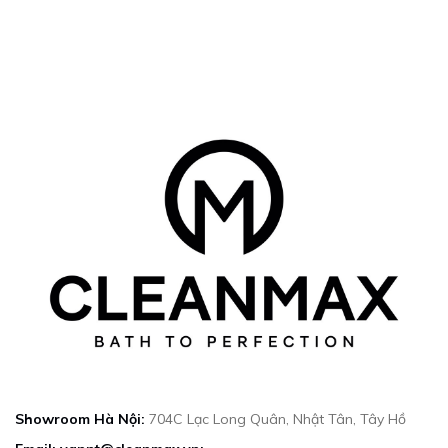
Showroom Hà Nội:
704C Lạc Long Quân, Nhật Tân, Tây Hồ