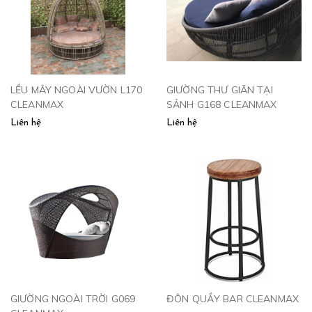
LỀU MÂY NGOÀI VƯỜN L170
GIƯỜNG THƯ GIÃN TẠI
CLEANMAX
SẢNH G168 CLEANMAX
Liên hệ
Liên hệ
GIƯỜNG NGOÀI TRỜI G069
ĐÔN QUẦY BAR CLEANMAX