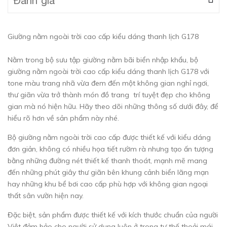
Đánh giá
Giường nằm ngoài trời cao cấp kiểu dáng thanh lịch G178
Nằm trong bộ sưu tập giường nằm bãi biển nhập khẩu, bộ
giường nằm ngoài trời cao cấp kiểu dáng thanh lịch G178 với
tone màu trang nhã vừa đem đến một không gian nghỉ ngơi,
thư giãn vừa trở thành món đồ trang trí tuyệt đẹp cho không
gian mà nó hiện hữu. Hãy theo dõi những thông số dưới đây, để
hiểu rõ hơn về sản phẩm này nhé.
Bộ giường nằm ngoài trời cao cấp được thiết kế với kiểu dáng
đơn giản, không có nhiều họa tiết rườm rà nhưng tạo ấn tượng
bằng những đường nét thiết kế thanh thoát, mạnh mẽ mang
đến những phút giây thư giãn bên khung cảnh biển lãng mạn
hay những khu bể bơi cao cấp phù hợp với không gian ngoại
thất sân vườn hiện nay.
Đặc biệt, sản phẩm được thiết kế với kích thước chuẩn của người
Việt đảm bảo cho người sử dụng luôn ở trong tư thế thoải mái