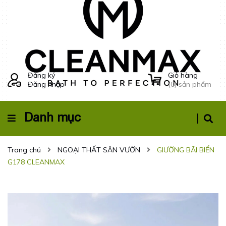
Đăng ký
Giỏ hàng
Đăng nhập
(
0
) sản phẩm
Danh mục
Trang chủ
NGOẠI THẤT SÂN VƯỜN
GIƯỜNG BÃI BIỂN
G178 CLEANMAX