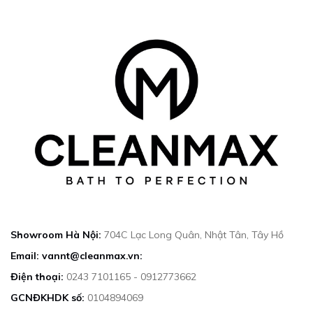
Showroom Hà Nội:
704C Lạc Long Quân, Nhật Tân, Tây Hồ
Email: vannt@cleanmax.vn:
Điện thoại:
0243 7101165 - 0912773662
GCNĐKHDK số:
0104894069