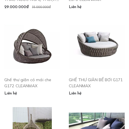
THB686 CLEANMAX
29.000.000₫
Liên hệ
35.000.000₫
Ghế thư giãn có mái che
GHẾ THƯ GIÃN BỂ BƠI G171
G172 CLEANMAX
CLEANMAX
Liên hệ
Liên hệ