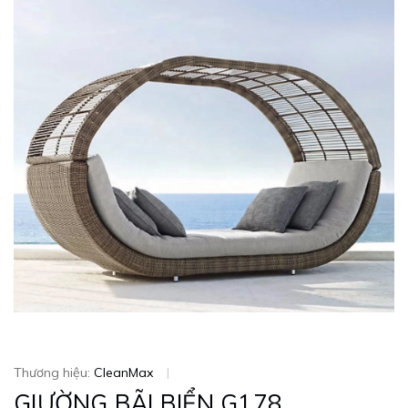
Thương hiệu:
CleanMax
|
GIƯỜNG BÃI BIỂN G178