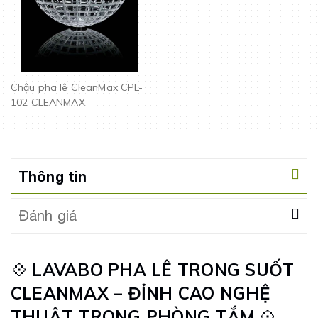
Chậu pha lê CleanMax CPL-
102 CLEANMAX
Thông tin
Đánh giá
💠
LAVABO PHA LÊ TRONG SUỐT
CLEANMAX – ĐỈNH CAO NGHỆ
THUẬT TRONG PHÒNG TẮM
💠