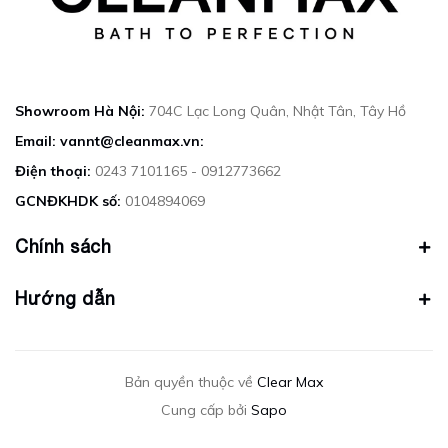
Showroom Hà Nội:
704C Lạc Long Quân, Nhật Tân, Tây Hồ
Email: vannt@cleanmax.vn:
Điện thoại:
0243 7101165 - 0912773662
GCNĐKHDK số:
0104894069
Chính sách
Hướng dẫn
Bản quyền thuộc về
Clear Max
Cung cấp bởi
Sapo