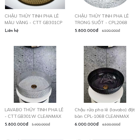
CHẬU THỦY TINH PHA LÊ
CHẬU THỦY TINH PHA LÊ
MÀU VÀNG - CTT GB301CP
TRONG SUỐT - CPL2068
Liên hệ
5.800.000₫
6.500.000₫
LAVABO THỦY TINH PHA LÊ
Chậu rửa pha lê (lavabo) đặt
- CTT.GB301W CLEANMAX
bàn CPL-1068 CLEANMAX
5.800.000₫
6.000.000₫
5.900.000₫
6.500.000₫