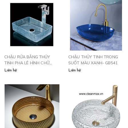
CHẬU RỬA BẰNG THỦY
CHẬU THỦY TINH TRONG
TINH PHA LÊ HÌNH CHỮ
SUỐT MÀU XANH- GB541
NHẬT - CPL2011
Liên hệ
Liên hệ