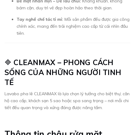
Bề mặt nhẵn mịn – Dễ lau chùi:
Kháng khuẩn, không
bám cặn, duy trì vẻ đẹp hoàn hảo theo thời gian.
Tay nghề chế tác tỉ mỉ:
Mỗi sản phẩm đều được gia công
chính xác, mang đến trải nghiệm cao cấp từ cái nhìn đầu
tiên.
🔷
CLEANMAX – PHONG CÁCH
SỐNG CỦA NHỮNG NGƯỜI TINH
TẾ
Lavabo pha lê CLEANMAX là lựa chọn lý tưởng cho biệt thự, căn
hộ cao cấp, khách sạn 5 sao hoặc spa sang trọng – nơi mỗi chi
tiết đều quan trọng và xứng đáng được nâng tầm.
Thông tin chậu rửa mặt