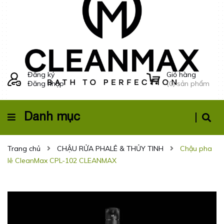
Đăng ký
Giỏ hàng
Đăng nhập
(
0
) sản phẩm
Danh mục
Trang chủ
CHẬU RỬA PHALÊ & THỦY TINH
Chậu pha
lê CleanMax CPL-102 CLEANMAX