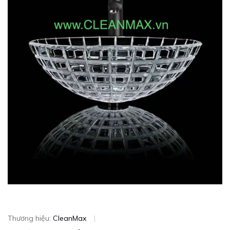
Thương hiệu:
CleanMax
|