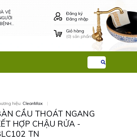
 SINH
Thanh vắt khăn hai
Đăng ký
ĐÔI -
tầng màu vàng -
Đăng nhập
EANMAX
64003V
CLEANMAX
Giỏ hàng
Liên hệ
(
0
) sản phẩm
hương hiệu:
CleanMax
|
BÀN CẦU THOÁT NGANG
KẾT HỢP CHẬU RỬA -
BLC102 TN