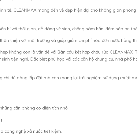
 tinh tế, CLEANMAX mang đến vẻ đẹp hiện đại cho không gian phòn
ền bỉ với thời gian, dễ dàng vệ sinh, chống bám bẩn, đảm bảo an to
thân thiện với môi trường và giúp giảm chi phí hóa đơn nước hàng t
ẹp không còn là vấn đề với Bàn cầu kết hợp chậu rửa CLEANMAX. T
sinh tiện nghi. Đặc biệt phù hợp với các căn hộ chung cư, nhà phố 
ỉ dễ dàng lắp đặt mà còn mang lại trải nghiệm sử dụng mượt mà, tiệ
những căn phòng có diện tích nhỏ.
g.
ào công nghệ xả nước tiết kiệm.