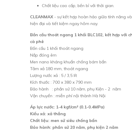
Chất liệu cao cấp, bền bỉ với thời gian.
CLEANMAX
- sự kết hợp hoàn hảo giữa tính năng và 
hiện đại và tiết kiệm ngay hôm nay.
Bồn cầu thoát ngang 1 khối BLC102, kết hợp với chậ
cà phê
Bồn cầu 1 khối thoát ngang
Nắp đóng êm
Men nano kháng khuẩn chống bám bẩn
Tâm xả 180 mm, thoát ngang
Lượng nước xả : 5 / 3,5 lít
Kích thước : 700 x 380 x 790 mm
Bảo hành : phần sứ 10 năm, phụ Kiện - 2 năm
Vận chuyển : miễn phí nội thành Hà Nội
Áp lực nước: 1-4 kgf/cm² (0.1-0.4MPa)
Kiểu xả: xả thẳng
Chất liệu: men sứ siêu chống bẩn
Bảo hành: phần sứ 20 năm, phụ kiện 2 năm