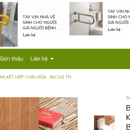
TAY VỊN NHÀ VỆ
LÔ GIẤY VỆ
SINH CHO NGƯỜI
ÂM TƯỜNG 
GIÀ NGƯỜI BỆNH
34504 CL
VÀ NỮ MANG THAI
Liên hệ
Liên hệ
- TV600
Giới thiệu
Liên hệ
G KẾT HỢP CHẬU RỬA - BLC102 TN
T