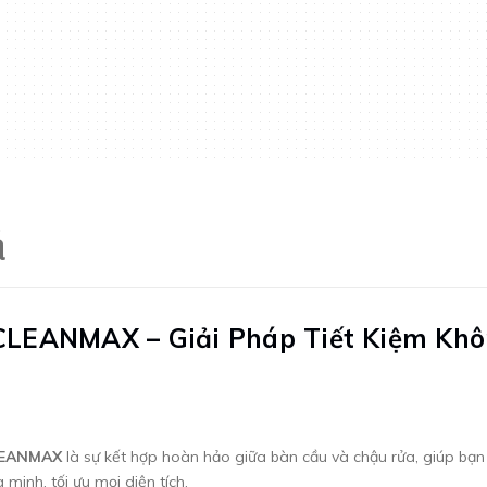
á
CLEANMAX – Giải Pháp Tiết Kiệm Kh
LEANMAX
là sự kết hợp hoàn hảo giữa bàn cầu và chậu rửa, giúp bạ
minh, tối ưu mọi diện tích.