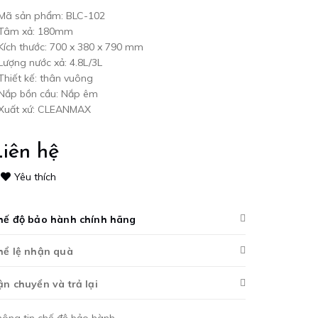
 Mã sản phẩm: BLC-102
 Tâm xả: 180mm
Kích thước: 700 x 380 x 790 mm
Lượng nước xả: 4.8L/3L
Thiết kế: thân vuông
 Nắp bồn cầu: Nắp êm
 Xuất xứ: CLEANMAX
iên hệ
Yêu thích
hế độ bảo hành chính hãng
hể lệ nhận quà
ận chuyển và trả lại