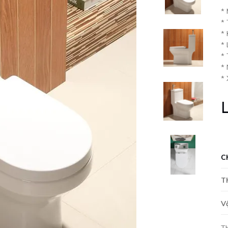
*
*
* 
* 
* 
*
*
L
C
T
V