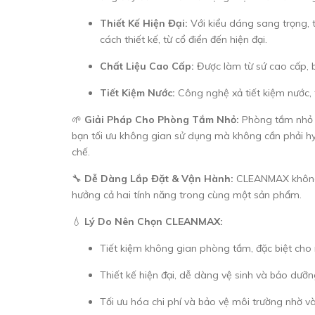
Thiết Kế Hiện Đại:
Với kiểu dáng sang trọng,
cách thiết kế, từ cổ điển đến hiện đại.
Chất Liệu Cao Cấp:
Được làm từ sứ cao cấp, b
Tiết Kiệm Nước:
Công nghệ xả tiết kiệm nước, 
🌱
Giải Pháp Cho Phòng Tắm Nhỏ:
Phòng tắm nhỏ h
bạn tối ưu không gian sử dụng mà không cần phải hy 
chế.
🔧
Dễ Dàng Lắp Đặt & Vận Hành:
CLEANMAX không ch
hưởng cả hai tính năng trong cùng một sản phẩm.
💧
Lý Do Nên Chọn CLEANMAX:
Tiết kiệm không gian phòng tắm, đặc biệt cho 
Thiết kế hiện đại, dễ dàng vệ sinh và bảo dưỡn
Tối ưu hóa chi phí và bảo vệ môi trường nhờ v