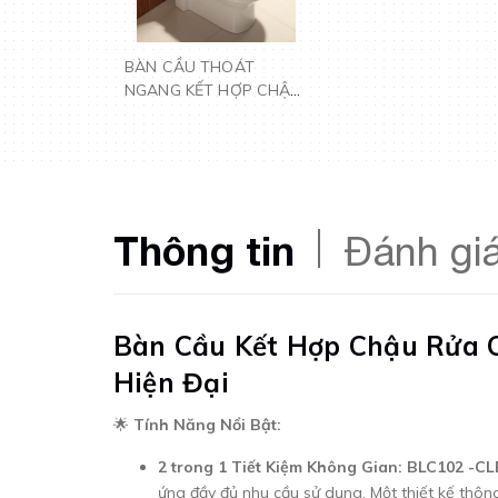
BÀN CẦU THOÁT
NGANG KẾT HỢP CHẬU
RỬA - BLC102 TN
Thông tin
Đánh gi
Bàn Cầu Kết Hợp Chậu Rửa 
Hiện Đại
🌟
Tính Năng Nổi Bật:
2 trong 1 Tiết Kiệm Không Gian:
BLC102 -C
ứng đầy đủ nhu cầu sử dụng. Một thiết kế thông 