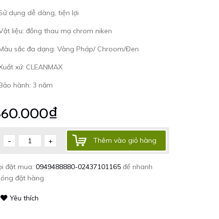
Sử dụng dễ dàng, tiện lợi
Vật liệu: đồng thau mạ chrom niken
 Màu sắc đa dạng: Vàng Pháp/ Chroom/Đen
 Xuất xứ: CLEANMAX
 Bảo hành: 3 năm
860.000₫
-
Thêm vào giỏ hàng
+
ọi đặt mua:
0949488880-02437101165
để nhanh
hóng đặt hàng
Yêu thích