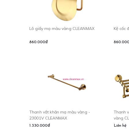
Lô giấy mạ màu vàng CLEANMAX
Kệ cốc
860.000₫
860.00
Thanh vắt khăn mạ màu vàng -
Thanh v
23001V CLEANMAX
vàng C
1.330.000₫
Liên hệ