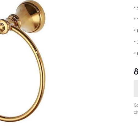
* 
* 
*
*
*
G
c