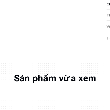
C
T
V
T
Sản phẩm vừa xem