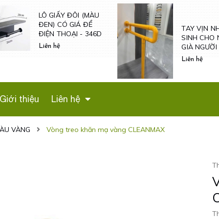
TAY VỊN N
SINH CHO 
TAY VỊN NHÀ VỆ
GIÀ NGƯỜI
SINH CHO NGƯỜI
VÀ NỮ MAN
GIÀ NGƯỜI BỆNH -
Liên hệ
- TV600
TVN601
Liên hệ
Giới thiệu
Liên hệ
MÀU VÀNG
Vòng treo khăn mạ vàng CLEANMAX
T
V
Th