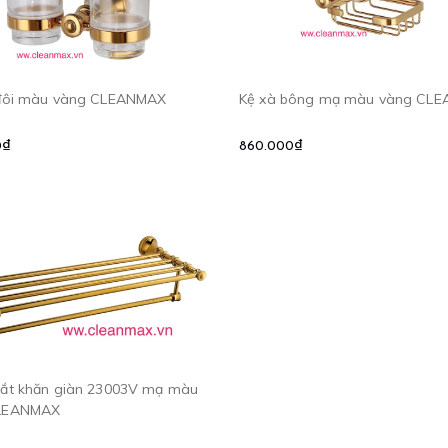
 đôi màu vàng CLEANMAX
Kệ xà bông mạ màu vàng CL
0₫
860.000₫
ắt khăn giàn 23003V mạ màu
LEANMAX