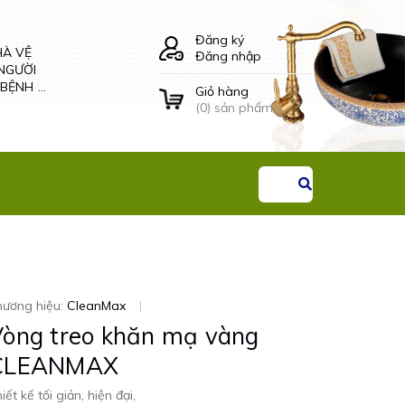
HÀ VỆ
LÔ GIẤY VỆ SINH
Đăng ký
NGƯỜI
ÂM TƯỜNG ĐÔI -
Đăng nhập
 BỆNH
34504 CLEANMAX
G THAI
Giỏ hàng
Liên hệ
(
0
) sản phẩm
hương hiệu:
CleanMax
|
òng treo khăn mạ vàng
CLEANMAX
iết kế tối giản, hiện đại,