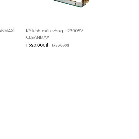
EANMAX
Kệ kính màu vàng - 23005V
CLEANMAX
1.620.000₫
1.750.000₫