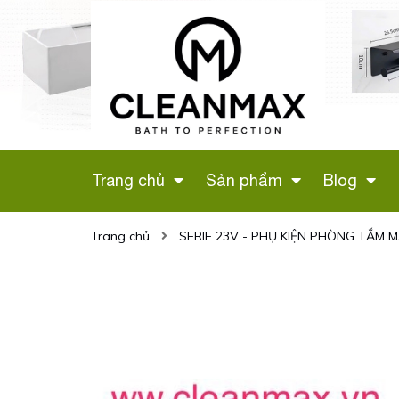
 VỆ SINH
LÔ GIẤY ĐÔI (MÀU
G HỒNG
ĐEN) CÓ GIÁ ĐỂ
H
ĐIỆN THOẠI - 346D
Liên hệ
Trang chủ
Sản phẩm
Blog
Trang chủ
SERIE 23V - PHỤ KIỆN PHÒNG TẮM 