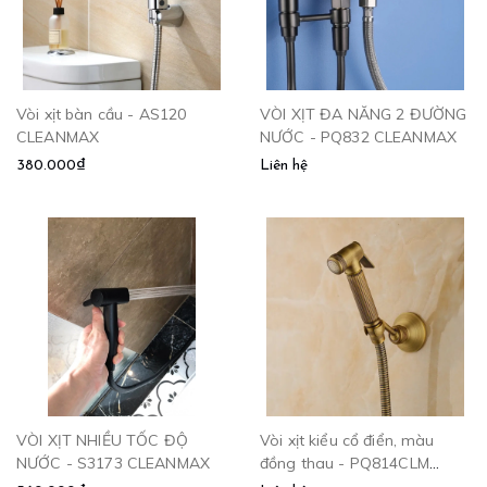
Vòi xịt bàn cầu - AS120
VÒI XỊT ĐA NĂNG 2 ĐƯỜNG
CLEANMAX
NƯỚC - PQ832 CLEANMAX
380.000₫
Liên hệ
VÒI XỊT NHIỀU TỐC ĐỘ
Vòi xịt kiểu cổ điển, màu
NƯỚC - S3173 CLEANMAX
đồng thau - PQ814CLM
CLEANMAX