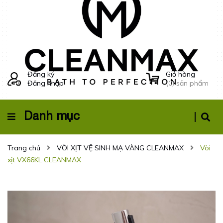
Đăng ký
Giỏ hàng
Đăng nhập
(
0
) sản phẩm
Danh mục
Trang chủ
VÒI XỊT VỆ SINH MẠ VÀNG CLEANMAX
Vòi
xịt VX66KL CLEANMAX