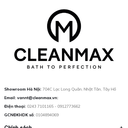
Showroom Hà Nội:
704C Lạc Long Quân, Nhật Tân, Tây Hồ
Email: vannt@cleanmax.vn:
Điện thoại:
0243 7101165 - 0912773662
GCNĐKHDK số:
0104894069
Chính sách