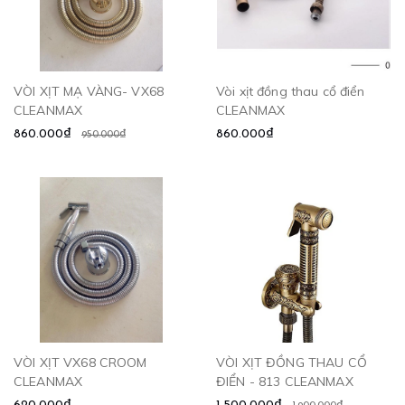
VÒI XỊT MẠ VÀNG- VX68
Vòi xịt đồng thau cổ điển
CLEANMAX
CLEANMAX
860.000₫
860.000₫
950.000₫
VÒI XỊT VX68 CROOM
VÒI XỊT ĐỒNG THAU CỔ
CLEANMAX
ĐIỂN - 813 CLEANMAX