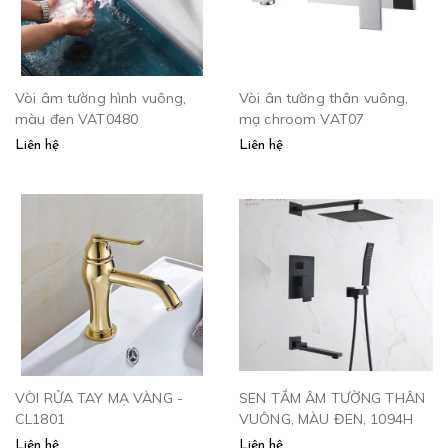
Vòi âm tường hình vuông,
Vòi ân tường thân vuông,
màu đen VAT0480
mạ chroom VAT07
Liên hệ
Liên hệ
VÒI RỬA TAY MẠ VÀNG -
SEN TẮM ÂM TƯỜNG THÂN
CL1801
VUÔNG, MÀU ĐEN, 1094H
Liên hệ
Liên hệ