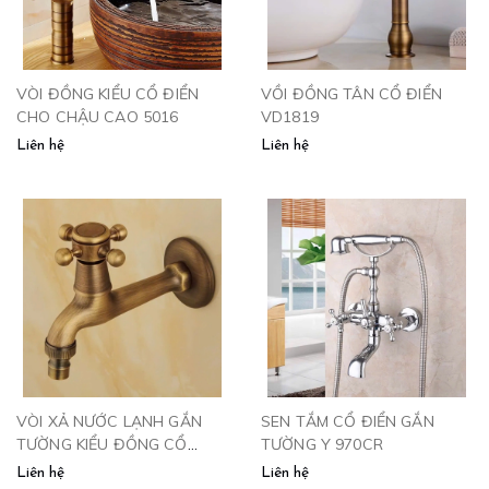
VÒI ĐỒNG KIỂU CỔ ĐIỂN
VỒI ĐỒNG TÂN CỔ ĐIỂN
CHO CHẬU CAO 5016
VD1819
Liên hệ
Liên hệ
VÒI XẢ NƯỚC LẠNH GẮN
SEN TẮM CỔ ĐIỂN GẮN
TƯỜNG KIỂU ĐỒNG CỔ
TƯỜNG Y 970CR
V115
Liên hệ
Liên hệ