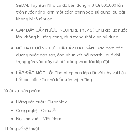
SEDAL Tây Ban Nha có độ bền đóng mở tới 500.000 lần,
trộn nước nóng lạnh một cách chính xác, sử dụng lâu dài
không bị rò rỉ nước.
CẶP DÂY CẤP NƯỚC:
NEOPERL Thụy Sĩ, Chịu áp lực nước
lớn, không bị uống cong, rò rỉ trong thời gian sử dụng.
BỘ ĐAI CƯỜNG LỰC ĐÃ LẮP ĐẶT SẴN:
Bao gồm các
đường nước gắn sẵn, ống phun kết nối nhanh, quả đối
trọng gắn vào dây rút, dễ dàng thao tác lắp đặt.
LẮP ĐẶT MỘT LỖ:
Cho phép bạn lắp đặt vòi này với hầu
hết các bồn rửa nhà bếp trên thị trường.
Xuất xứ sản phẩm
Hãng sản xuất : CleanMax
Công nghệ : Châu Âu
Nơi sản xuất : Việt Nam
Thông số kỹ thuật