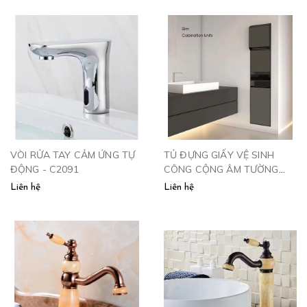
VÒI RỬA TAY CẢM ỨNG TỰ
TỦ ĐỰNG GIẤY VỆ SINH
ĐỘNG - C2091
CÔNG CỘNG ÂM TƯỜNG
KÈM THÙNG RÁC VÀ SẤY
Liên hệ
Liên hệ
TAY 34556