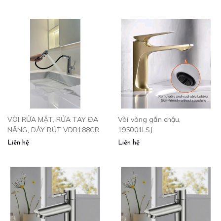
VÒI RỬA MẶT, RỬA TAY ĐA
Vòi vàng gắn chậu,
NĂNG, DÂY RÚT VDR188CR
195001LSJ
Liên hệ
Liên hệ