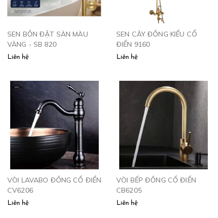
SEN BỒN ĐẶT SÀN MÀU
SEN CÂY ĐỒNG KIỂU CỔ
VÀNG - SB 820
ĐIỂN 9160
Liên hệ
Liên hệ
VÒI LAVABO ĐỒNG CỔ ĐIỂN
VÒI BẾP ĐỒNG CỔ ĐIỂN
CV6206
CB6205
Liên hệ
Liên hệ