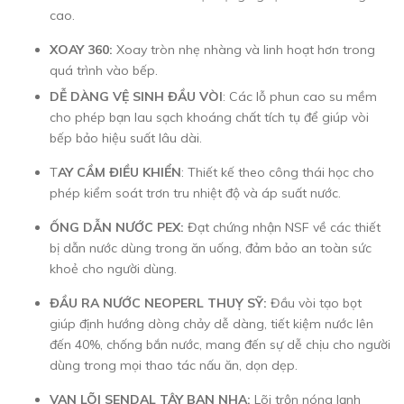
cao.
XOAY 360:
Xoay tròn nhẹ nhàng và linh hoạt hơn trong
quá trình vào bếp.
DỄ DÀNG VỆ SINH ĐẦU VÒI
: Các lỗ phun cao su mềm
cho phép bạn lau sạch khoáng chất tích tụ để giúp vòi
bếp bảo hiệu suất lâu dài.
T
AY CẦM ĐIỀU KHIỂN
: Thiết kế theo công thái học cho
phép kiểm soát trơn tru nhiệt độ và áp suất nước.
ỐNG DẪN NƯỚC PEX:
Đạt chứng nhận NSF về các thiết
bị dẫn nước dùng trong ăn uống, đảm bảo an toàn sức
khoẻ cho người dùng.
ĐẦU RA NƯỚC NEOPERL THUỴ SỸ:
Đầu vòi tạo bọt
giúp định hướng dòng chảy dễ dàng, tiết kiệm nước lên
đến 40%, chống bắn nước, mang đến sự dễ chịu cho người
dùng trong mọi thao tác nấu ăn, dọn dẹp.
VAN LÕI SENDAL TÂY BAN NHA:
Lõi trộn nóng lạnh