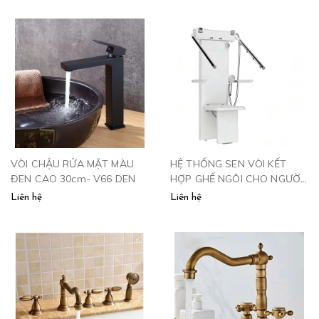
VÒI CHẬU RỬA MẶT MÀU
HỆ THỐNG SEN VÒI KẾT
ĐEN CAO 30cm- V66 DEN
HỢP GHẾ NGÔI CHO NGƯỜI
CAO TUỔI
Liên hệ
Liên hệ