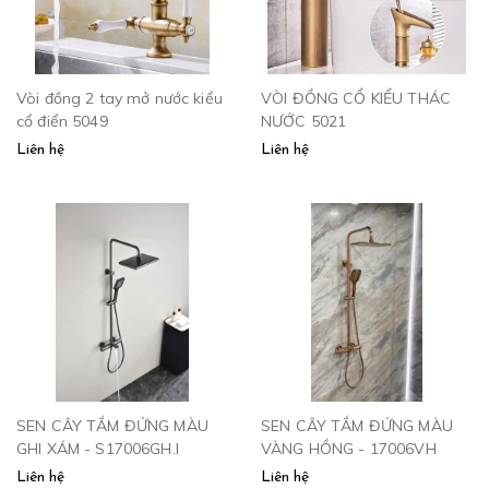
Vòi đồng 2 tay mở nước kiểu
VÒI ĐỒNG CỔ KIỂU THÁC
cổ điển 5049
NƯỚC 5021
Liên hệ
Liên hệ
SEN CÂY TẮM ĐỨNG MÀU
SEN CÂY TẮM ĐỨNG MÀU
GHI XÁM - S17006GH.I
VÀNG HỒNG - 17006VH
Liên hệ
Liên hệ