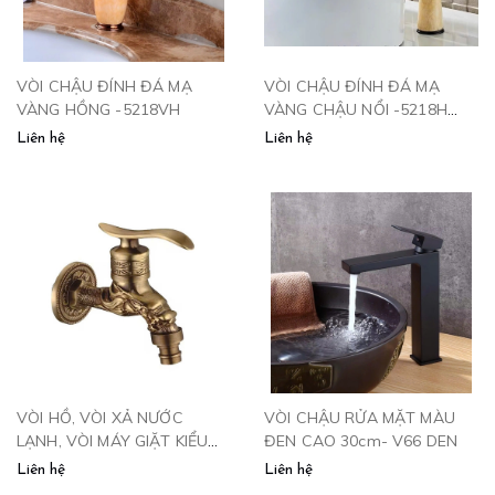
VÒI CHẬU ĐÍNH ĐÁ MẠ
VÒI CHẬU ĐÍNH ĐÁ MẠ
VÀNG HỒNG -5218VH
VÀNG CHẬU NỔI -5218H
CLEANMAX
Liên hệ
Liên hệ
VÒI HỒ, VÒI XẢ NƯỚC
VÒI CHẬU RỬA MẶT MÀU
LẠNH, VÒI MÁY GIẶT KIỂU
ĐEN CAO 30cm- V66 DEN
ĐỒNG CỔ - V111
Liên hệ
Liên hệ