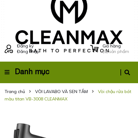
Đăng ký
Giỏ hàng
Đăng nhập
(
0
) sản phẩm
Danh mục
Trang chủ
VÒI LAVABO VÀ SEN TẮM
Vòi chậu rửa bát
màu titan VB-3008 CLEANMAX