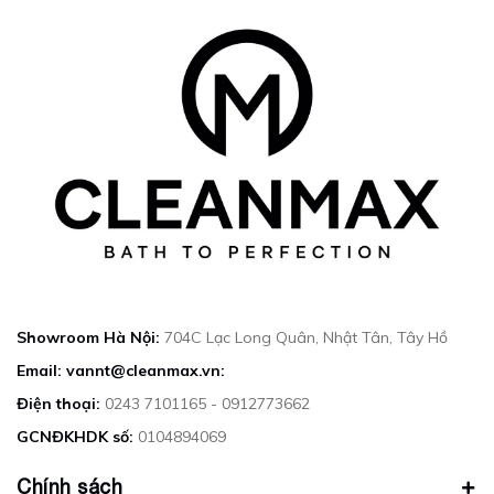
Showroom Hà Nội:
704C Lạc Long Quân, Nhật Tân, Tây Hồ
Email: vannt@cleanmax.vn:
Điện thoại:
0243 7101165 - 0912773662
GCNĐKHDK số:
0104894069
Chính sách