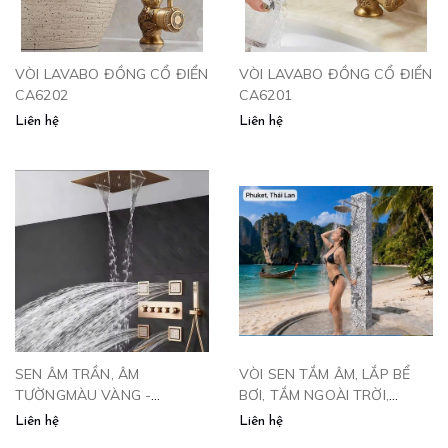
VÒI LAVABO ĐỒNG CỔ ĐIỂN
VÒI LAVABO ĐỒNG CỔ ĐIỂN
CA6202
CA6201
Liên hệ
Liên hệ
SEN ÂM TRẦN, ÂM
VÒI SEN TẮM ÂM, LẮP BỂ
TƯỜNGMÀU VÀNG -
BƠI, TẮM NGOÀI TRỜI,
SAT4VP
VƯỜN, GẮN CỘT- SNT102
Liên hệ
Liên hệ