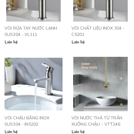
VÒI RỬA TAY NƯỚC LẠNH
VÒI CHẤT LIỆU INOX 304 -
SUS304 - VL111
C5201
Liên hệ
Liên hệ
VÒI CHẬU BẰNG INOX
VÒI NƯỚC THẢ TỪ TRẦN
SUS304 - IN5202
XUỐNG CHẬU - VTT246
Liên hệ
Liên hệ