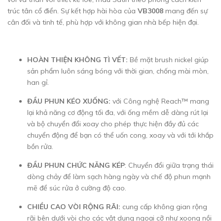
trúc tân cổ điển. Sự kết hợp hài hòa của
VB3008
mang đến sự
cân đối và tinh tế, phù hợp với không gian nhà bếp hiện đại.
HOÀN THIỆN KHÔNG TÌ VẾT:
Bề mặt brush nickel giúp
sản phẩm luôn sáng bóng với thời gian, chống mài mòn,
han gỉ.
ĐẦU PHUN KÉO XUỐNG:
với Công nghệ Reach™ mang
lại khả năng cơ động tối đa, với ống mềm dễ dàng rút lại
và bộ chuyển đổi xoay cho phép thực hiện đầy đủ các
chuyển động để bạn có thể uốn cong, xoay và với tới khắp
bồn rửa.
ĐẦU PHUN CHỨC NĂNG KÉP
: Chuyển đổi giữa trạng thái
dòng chảy để làm sạch hàng ngày và chế độ phun mạnh
mẽ để súc rửa ở cường độ cao.
CHIỀU CAO VÒI RỘNG RÃI:
cung cấp không gian rộng
rãi bên dưới vòi cho các vật dụng ngoại cỡ như xoong nồi