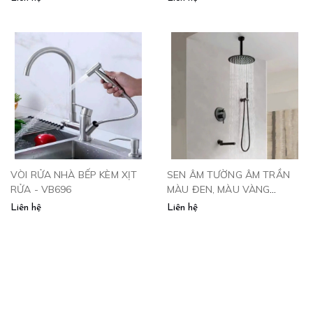
VÒI RỬA NHÀ BẾP KÈM XỊT
SEN ÂM TƯỜNG ÂM TRẦN
RỬA - VB696
MÀU ĐEN, MÀU VÀNG
-1002QH
Liên hệ
Liên hệ