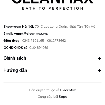
Showroom Hà Nội:
704C Lạc Long Quân, Nhật Tân, Tây Hồ
Email: vannt@cleanmax.vn:
Điện thoại:
0243 7101165 - 0912773662
GCNĐKHDK số:
0104894069
Chính sách
Hướng dẫn
Bản quyền thuộc về
Clear Max
Cung cấp bởi
Sapo