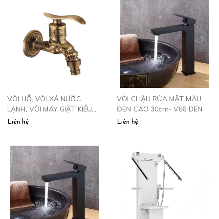
VÒI HỒ, VÒI XẢ NƯỚC
VÒI CHẬU RỬA MẶT MÀU
LẠNH, VÒI MÁY GIẶT KIỂU
ĐEN CAO 30cm- V66 DEN
ĐỒNG CỔ - V111
Liên hệ
Liên hệ