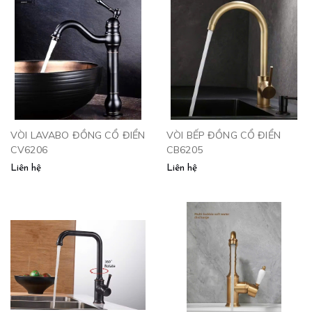
VÒI LAVABO ĐỒNG CỔ ĐIỂN
VÒI BẾP ĐỒNG CỔ ĐIỂN
CV6206
CB6205
Liên hệ
Liên hệ