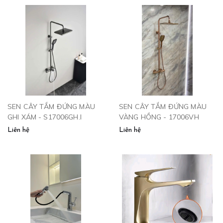
SEN CÂY TẮM ĐỨNG MÀU
SEN CÂY TẮM ĐỨNG MÀU
GHI XÁM - S17006GH.I
VÀNG HỒNG - 17006VH
Liên hệ
Liên hệ