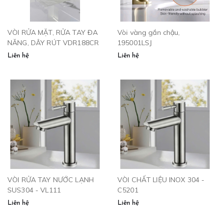
VÒI RỬA MẶT, RỬA TAY ĐA
Vòi vàng gắn chậu,
NĂNG, DÂY RÚT VDR188CR
195001LSJ
Liên hệ
Liên hệ
VÒI RỬA TAY NƯỚC LẠNH
VÒI CHẤT LIỆU INOX 304 -
SUS304 - VL111
C5201
Liên hệ
Liên hệ