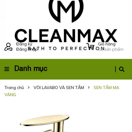
Đăng ký
Giỏ hàng
Đăng nhập
(
0
) sản phẩm
Danh mục
Trang chủ
VÒI LAVABO VÀ SEN TẮM
SEN TẮM MẠ
VÀNG