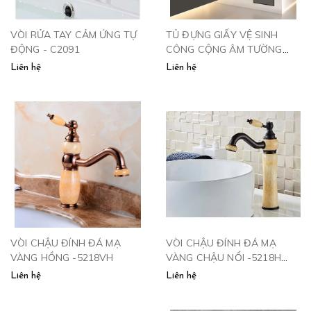
VÒI RỬA TAY CẢM ỨNG TỰ
TỦ ĐỰNG GIẤY VỆ SINH
ĐỘNG - C2091
CÔNG CỘNG ÂM TƯỜNG
KÈM THÙNG RÁC VÀ SẤY
Liên hệ
Liên hệ
TAY 34556
VÒI CHẬU ĐÍNH ĐÁ MẠ
VÒI CHẬU ĐÍNH ĐÁ MẠ
VÀNG HỒNG -5218VH
VÀNG CHẬU NỔI -5218H
CLEANMAX
Liên hệ
Liên hệ