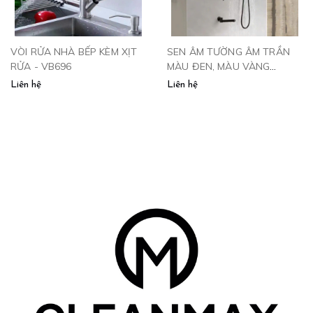
VÒI RỬA NHÀ BẾP KÈM XỊT
SEN ÂM TƯỜNG ÂM TRẦN
RỬA - VB696
MÀU ĐEN, MÀU VÀNG
-1002QH
Liên hệ
Liên hệ