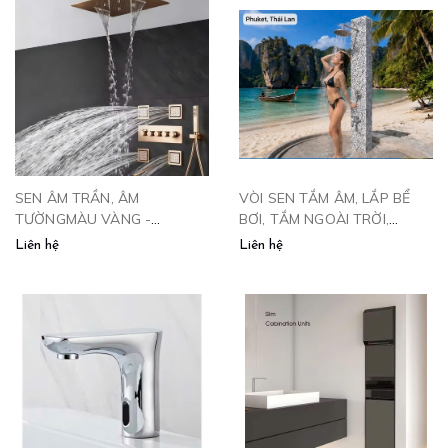
SEN ÂM TRẦN, ÂM
VÒI SEN TẮM ÂM, LẮP BỂ
TƯỜNGMÀU VÀNG -
BƠI, TẮM NGOÀI TRỜI,
SAT4VP
VƯỜN, GẮN CỘT- SNT102
Liên hệ
Liên hệ