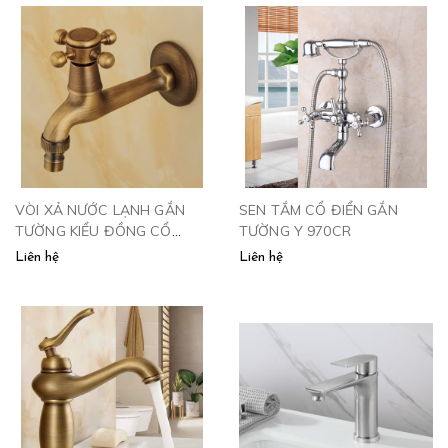
VÒI XẢ NƯỚC LẠNH GẮN
SEN TẮM CỔ ĐIỂN GẮN
TƯỜNG KIỂU ĐỒNG CỔ
TƯỜNG Y 970CR
V115
Liên hệ
Liên hệ