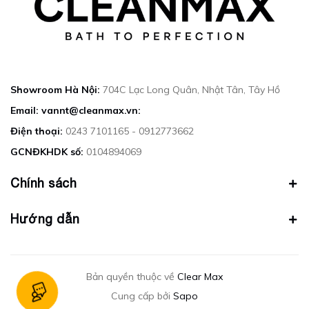
Showroom Hà Nội:
704C Lạc Long Quân, Nhật Tân, Tây Hồ
Email: vannt@cleanmax.vn:
Điện thoại:
0243 7101165 - 0912773662
GCNĐKHDK số:
0104894069
Chính sách
Hướng dẫn
Bản quyền thuộc về
Clear Max
Cung cấp bởi
Sapo