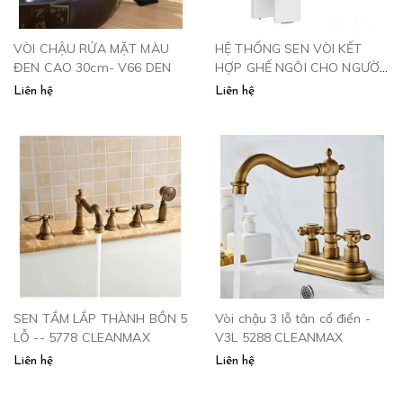
VÒI CHẬU RỬA MẶT MÀU
HỆ THỐNG SEN VÒI KẾT
ĐEN CAO 30cm- V66 DEN
HỢP GHẾ NGÔI CHO NGƯỜI
CAO TUỔI
Liên hệ
Liên hệ
SEN TẮM LẮP THÀNH BỒN 5
Vòi chậu 3 lỗ tân cổ điển -
LỖ -- 5778 CLEANMAX
V3L 5288 CLEANMAX
Liên hệ
Liên hệ