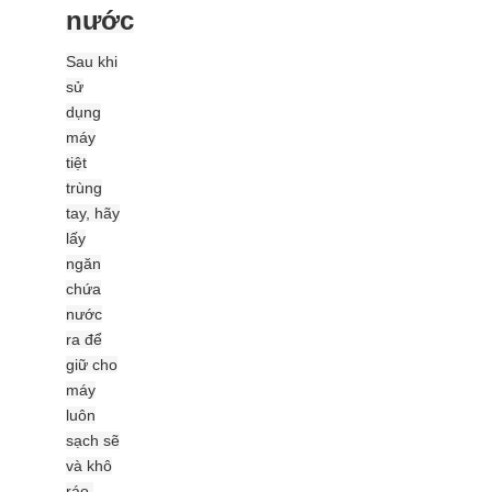
nước
Sau khi
sử
dụng
máy
tiệt
trùng
tay, hãy
lấy
ngăn
chứa
nước
ra để
giữ cho
máy
luôn
sạch sẽ
và khô
ráo.