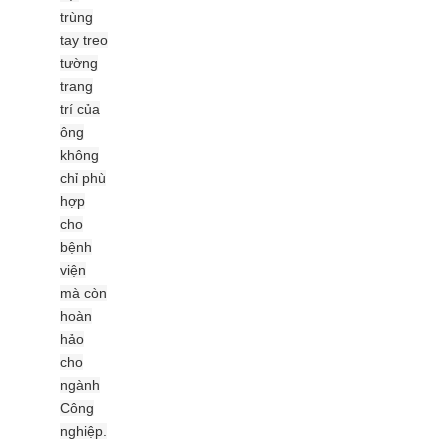
trùng
tay treo
tường
trang
trí của
ông
không
chỉ phù
hợp
cho
bệnh
viện
mà còn
hoàn
hảo
cho
ngành
Công
nghiệp.