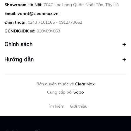
Showroom Hà Nội:
704C Lạc Long Quân, Nhật Tân, Tây Hồ
Email: vannt@cleanmax.vn:
Điện thoại:
0243 7101165 - 0912773662
GCNĐKHDK số:
0104894069
Chính sách
Hướng dẫn
Bản quyền thuộc về
Clear Max
Cung cấp bởi
Sapo
Tìm kiếm
Giới thiệu