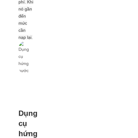
phí. Khi
nó gần
đến
mức
cần
nạp lại.
Dụng
cụ
hứng