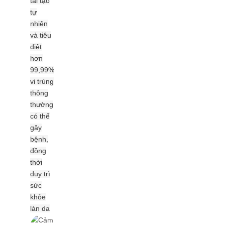
tái tạo
tự
nhiên
và tiêu
diệt
hơn
99,99%
vi trùng
thông
thường
có thể
gây
bệnh,
đồng
thời
duy trì
sức
khỏe
làn da