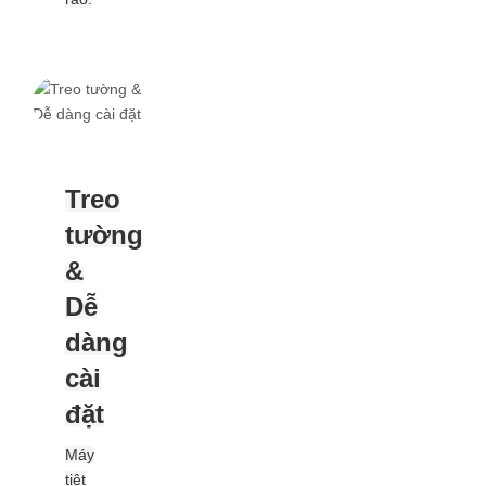
06
Treo
tường
&
Dễ
dàng
cài
đặt
Máy
tiệt