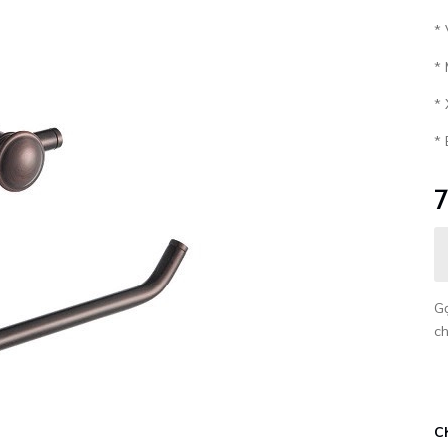
* 
*
* 
*
G
c
C