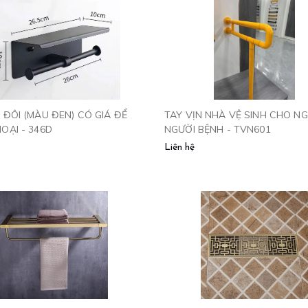
Y ĐÔI (MÀU ĐEN) CÓ GIÁ ĐỂ
TAY VỊN NHÀ VỆ SINH CHO NG
OẠI - 346D
NGƯỜI BỆNH - TVN601
Liên hệ