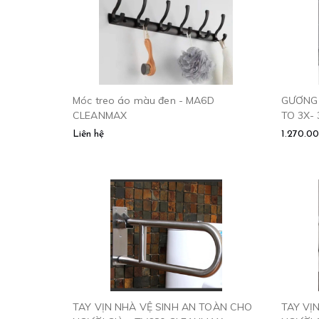
Móc treo áo màu đen - MA6D
GƯƠNG 
CLEANMAX
TO 3X-
Liên hệ
1.270.0
TAY VỊN NHÀ VỆ SINH AN TOÀN CHO
TAY VỊ