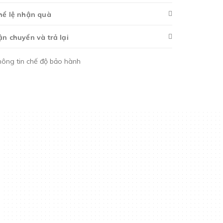
hể lệ nhận quà
ận chuyển và trả lại
hông tin chế độ bảo hành