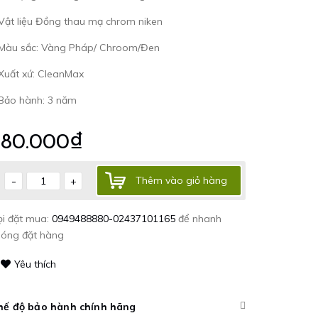
Vật liệu Đồng thau mạ chrom niken
 Màu sắc: Vàng Pháp/ Chroom/Đen
Xuất xứ: CleanMax
 Bảo hành: 3 năm
780.000₫
-
Thêm vào giỏ hàng
+
ọi đặt mua:
0949488880-02437101165
để nhanh
hóng đặt hàng
Yêu thích
hế độ bảo hành chính hãng