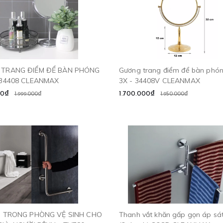
TRANG ĐIỂM ĐỂ BÀN PHÓNG
Gương trang điểm để bàn phón
 34408 CLEANMAX
3X - 34408V CLEANMAX
00₫
1.700.000₫
1.999.000₫
1.950.000₫
N TRONG PHÒNG VỆ SINH CHO
Thanh vắt khăn gấp gọn áp sá