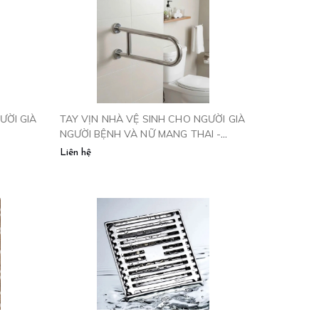
ƯỜI GIÀ
TAY VỊN NHÀ VỆ SINH CHO NGƯỜI GIÀ
NGƯỜI BỆNH VÀ NỮ MANG THAI -
TV600
Liên hệ