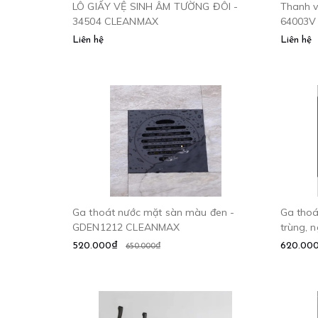
LÔ GIẤY VỆ SINH ÂM TƯỜNG ĐÔI -
Thanh v
34504 CLEANMAX
64003V
Liên hệ
Liên hệ
Ga thoát nước mặt sàn màu đen -
Ga thoá
GDEN1212 CLEANMAX
trùng, 
CLEAN
520.000₫
620.00
650.000₫