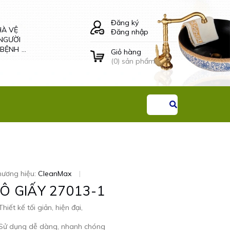
HÀ VỆ
LÔ GIẤY VỆ SINH
Đăng ký
NGƯỜI
ÂM TƯỜNG ĐÔI -
Đăng nhập
 BỆNH
34504 CLEANMAX
G THAI
Giỏ hàng
Liên hệ
(
0
) sản phẩm
hương hiệu:
CleanMax
|
LÔ GIẤY 27013-1
Thiết kế tối giản, hiện đại,
 Sử dụng dễ dàng, nhanh chóng