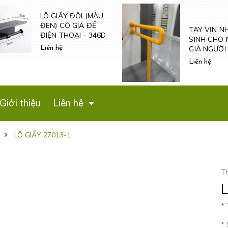
TAY VỊN N
SINH CHO 
TAY VỊN NHÀ VỆ
GIÀ NGƯỜI
SINH CHO NGƯỜI
VÀ NỮ MAN
GIÀ NGƯỜI BỆNH -
Liên hệ
- TV600
TVN601
Liên hệ
Giới thiệu
Liên hệ
LÔ GIẤY 27013-1
T
* 
*