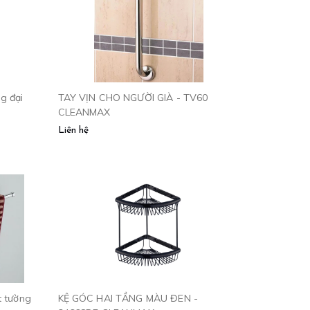
g đại
TAY VỊN CHO NGƯỜI GIÀ - TV60
CLEANMAX
Liên hệ
t tường
KỆ GÓC HAI TẦNG MÀU ĐEN -