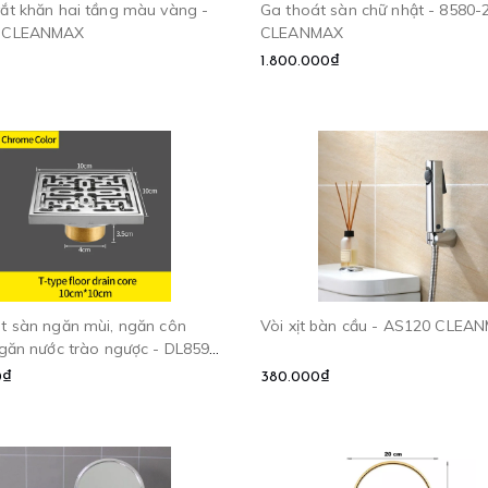
ắt khăn hai tầng màu vàng -
Ga thoát sàn chữ nhật - 8580-
 CLEANMAX
CLEANMAX
1.800.000₫
t sàn ngăn mùi, ngăn côn
Vòi xịt bàn cầu - AS120 CLEA
ngăn nước trào ngược - DL8599
MAX
0₫
380.000₫