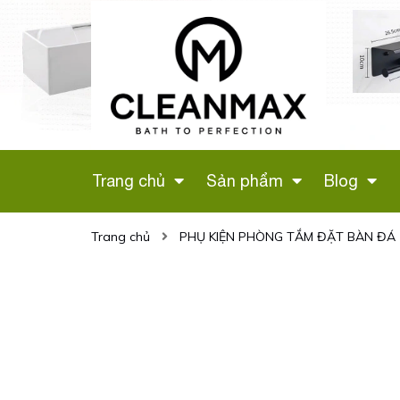
 VỆ SINH
LÔ GIẤY ĐÔI (MÀU
G HỒNG
ĐEN) CÓ GIÁ ĐỂ
H
ĐIỆN THOẠI - 346D
Liên hệ
Trang chủ
Sản phẩm
Blog
Trang chủ
PHỤ KIỆN PHÒNG TẮM ĐẶT BÀN ĐÁ