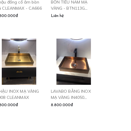
hậu đồng cổ âm bàn
BỒN TIỂU NAM MẠ
á CLEANMAX - CA666
VÀNG - BTN113G
CLEANMAX
.800.000₫
Liên hệ
HẬU INOX MẠ VÀNG
LAVABO BẰNG INOX
008 CLEANMAX
MẠ VÀNG IN4050
CLEANMAX
.800.000₫
8.800.000₫
Lô giấy 5011
Kệ góc bóng