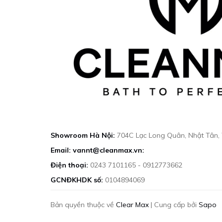
Showroom Hà Nội:
704C Lạc Long Quân, Nhật Tân,
Email: vannt@cleanmax.vn:
Điện thoại:
0243 7101165 - 0912773662
GCNĐKHDK số:
0104894069
Bản quyền thuộc về
Clear Max
|
Cung cấp bởi
Sapo