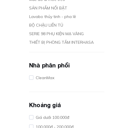
SẢN PHẨM NỔI BẬT
Lavabo thủy tinh - pha lê
BỘ CHẬU LIỀN TỦ
SERIE 98 PHỤ KIỆN MẠ VÀNG
THIẾT BỊ PHÒNG TẮM INTERHASA
Nhà phân phối
CleanMax
Khoảng giá
Giá dưới 100.000đ
100.000đ - 200.000đ