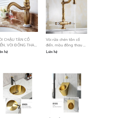
ÒI CHẬU TÂN CỔ
Vòi rửa chén tân cổ
IỂN, VÒI ĐỒNG THAU
điển, màu đông thau -
60205A
60216F
ên hệ
Liên hệ