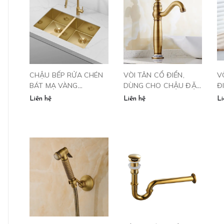
CHẬU BẾP RỬA CHÉN
VÒI TÂN CỔ ĐIỂN,
V
BÁT MẠ VÀNG
DÙNG CHO CHẬU ĐẶT
Đ
SUS4880
BÀN-60205BF
-
Liên hệ
Liên hệ
Li