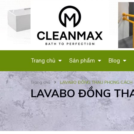
 VỆ SINH
LÔ GIẤY ĐÔI (MÀU
G HỒNG
ĐEN) CÓ GIÁ ĐỂ
H
ĐIỆN THOẠI - 346D
Liên hệ
Trang chủ
Sản phẩm
Blog
Trang chủ
LAVABO ĐỒNG THAU PHONG CÁCH 
LAVABO ĐỒNG THA