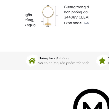
Gương trang điểm để
bàn phóng đại 3X -
t sàn ngăn
34408V CLEANMAX
n côn trùng,
1.700.000₫
1.950.000₫
ớc trào ngược
99 CLEANMAX
₫
Thông tin cửa hàng
Nơi có những sản phẩm tốt nhất