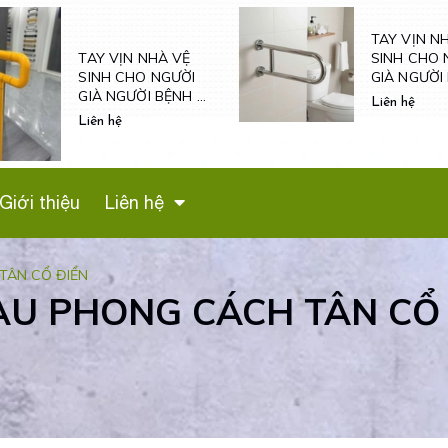
TAY VỊN N
SINH CHO 
TAY VỊN NHÀ VỆ
GIÀ NGƯỜI
SINH CHO NGƯỜI
VÀ NỮ MAN
GIÀ NGƯỜI BỆNH -
Liên hệ
- TV600
TVN601
Liên hệ
Giới thiệu
Liên hệ
TÂN CỔ ĐIỂN
U PHONG CÁCH TÂN CỔ 