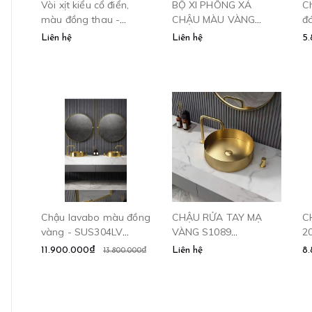
Vòi xịt kiểu cổ điển,
BỘ XI PHÔNG XẢ
C
màu đồng thau -
CHẬU MÀU VÀNG
đ
PQ814CLM CLEANMAX
ĐỒNG - XPC02
Liên hệ
Liên hệ
5
CLEANMAX
Chậu lavabo màu đồng
CHẬU RỬA TAY MẠ
C
vàng - SUS304LV
VÀNG S1089
2
CLEANMAX
CLEANMAX
11.900.000₫
Liên hệ
8
13.800.000₫
TAY VỊN CHO NGƯỜI
Gương phóng đại 3X