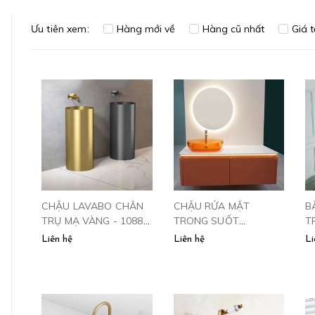
Ưu tiên xem:
Hàng mới về
Hàng cũ nhất
Giá 
CHẬU LAVABO CHÂN
CHẬU RỬA MẶT
B
TRỤ MẠ VÀNG - 1088
TRONG SUỐT
T
CLEANMAX
CPG2266
Liên hệ
Liên hệ
Li