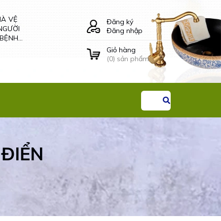
HÀ VỆ
LÔ GIẤY VỆ SINH
Đăng ký
NGƯỜI
ÂM TƯỜNG ĐÔI -
Đăng nhập
 BỆNH
34504 CLEANMAX
G THAI
Giỏ hàng
Liên hệ
(
0
) sản phẩm
ĐIỂN