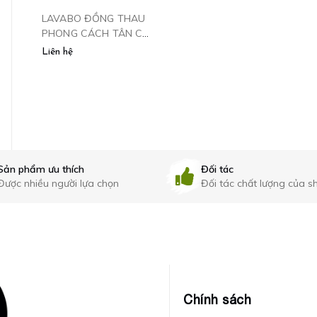
LAVABO ĐỒNG THAU
PHONG CÁCH TÂN CỔ
KỆ GÓC HAI TẦNG
GIÀN SẤY KHĂN ĐIỆN
ĐIỂN
Liên hệ
MÀU ĐEN - 34668DE
ĐA NĂNG - 501BL
CLEANMAX
(màu đen) CLEANMAX
2.380.000₫
Liên hệ
Sản phẩm ưu thích
Đối tác
Được nhiều người lựa chọn
Đối tác chất lượng của s
Chính sách