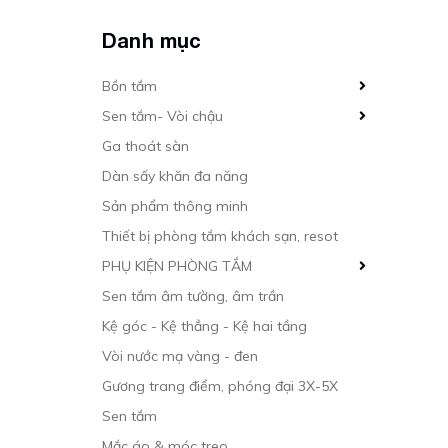
Danh mục
Bồn tắm
Sen tắm- Vòi chậu
Ga thoát sàn
Dàn sấy khăn đa năng
Sản phẩm thông minh
Thiết bị phòng tắm khách sạn, resot
PHỤ KIỆN PHÒNG TẮM
Sen tắm âm tường, âm trần
Kệ góc - Kệ thẳng - Kệ hai tầng
Vòi nước mạ vàng - đen
Gương trang điểm, phóng đại 3X-5X
Sen tắm
Mắc áo & móc treo