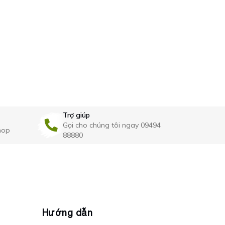
kệ góc inox BS0909
CLEANMAX
Kệ gia vị kè
treo CLEA
760.000₫
980.000₫
Trợ giúp
Gọi cho chúng tôi ngay 09494
hop
88880
Hướng dẫn