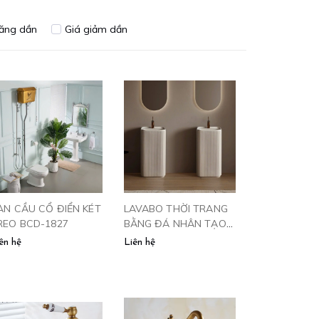
tăng dần
Giá giảm dần
ÀN CẦU CỔ ĐIỂN KÉT
LAVABO THỜI TRANG
REO BCD-1827
BẰNG ĐÁ NHÂN TẠO
CỰC ĐẸP
ên hệ
Liên hệ