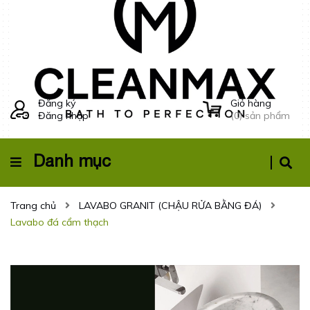
Đăng ký
Giỏ hàng
Đăng nhập
(
0
) sản phẩm
Danh mục
Trang chủ
LAVABO GRANIT (CHẬU RỬA BẰNG ĐÁ)
Lavabo đá cẩm thạch