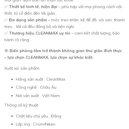
✅
Thiết kế tinh tế, hiện đại
– phù hợp với mọi phong cách nội
thất, từ cổ điển đến tối giản.
✅
Đa dạng sản phẩm
– móc treo khăn, kệ để đồ, vòi sen, thanh
treo... tất cả đều đồng bộ và tiện nghi.
✅
Thương hiệu CLEANMAX uy tín
– cam kết chất lượng, bảo
hành rõ ràng.
🎯
Biến phòng tắm trở thành không gian thư giãn đích thực
– lựa chọn CLEANMAX, lựa chọn sự khác biệt.
Xuất xứ sản phẩm
Hãng sản xuất : CleanMax
Công nghệ : Châu Âu
Nơi sản xuất : Việt Nam
Thông số kỹ thuật
Chất liệu chủ yếu : Đồng
Lớp mạ : Crom/Niken