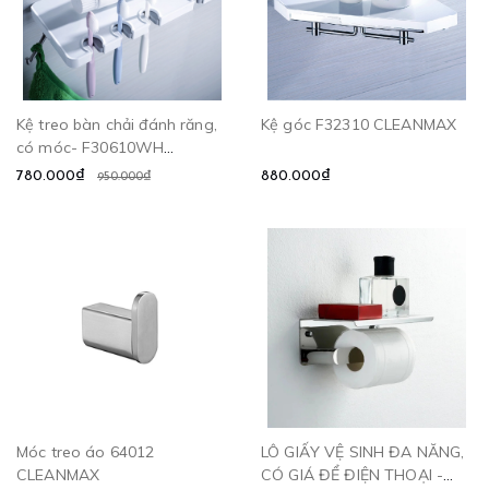
Kệ treo bàn chải đánh răng,
Kệ góc F32310 CLEANMAX
có móc- F30610WH
CLEANMAX
780.000₫
880.000₫
950.000₫
Móc treo áo 64012
LÔ GIẤY VỆ SINH ĐA NĂNG,
CLEANMAX
CÓ GIÁ ĐỂ ĐIỆN THOẠI -