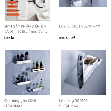
GIÀN SẤY KHĂN ĐIỆN ĐA
Lô giấy 5011 CLEANMAX
NĂNG - 501BL (màu đen)
CLEANMAX
Liên hệ
650.000₫
Kệ 4 tầng gấp 0349
Kệ thẳng BS0809
CLEANMAX
CLEANMAX