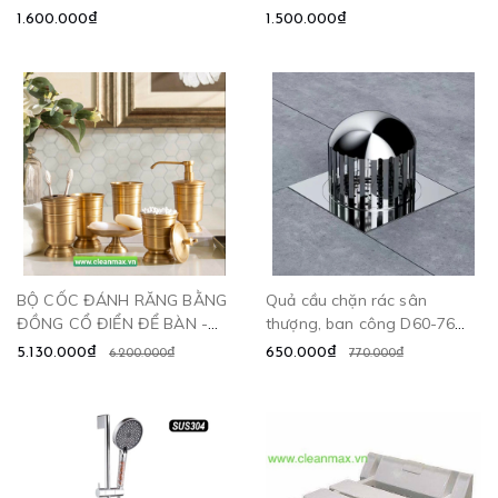
1.600.000₫
1.500.000₫
BỘ CỐC ĐÁNH RĂNG BẰNG
Quả cầu chặn rác sân
ĐỒNG CỔ ĐIỂN ĐỂ BÀN -
thượng, ban công D60-76
D1000
CLEANMAX
5.130.000₫
650.000₫
6.200.000₫
770.000₫