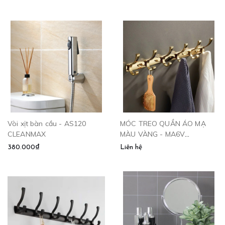
CLEANMAX
Vòi xịt bàn cầu - AS120
MÓC TREO QUẦN ÁO MẠ
CLEANMAX
MÀU VÀNG - MA6V
CLEANMAX
380.000₫
Liên hệ