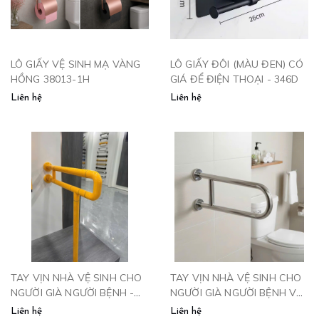
LÔ GIẤY VỆ SINH MẠ VÀNG
LÔ GIẤY ĐÔI (MÀU ĐEN) CÓ
HỒNG 38013-1H
GIÁ ĐỂ ĐIỆN THOẠI - 346D
Liên hệ
Liên hệ
TAY VỊN NHÀ VỆ SINH CHO
TAY VỊN NHÀ VỆ SINH CHO
NGƯỜI GIÀ NGƯỜI BỆNH -
NGƯỜI GIÀ NGƯỜI BỆNH VÀ
TVN601
NỮ MANG THAI - TV600
Liên hệ
Liên hệ