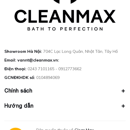
Showroom Hà Nội:
704C Lạc Long Quân, Nhật Tân, Tây Hồ
Email: vannt@cleanmax.vn:
Điện thoại:
0243 7101165 - 0912773662
GCNĐKHDK số:
0104894069
Chính sách
Hướng dẫn