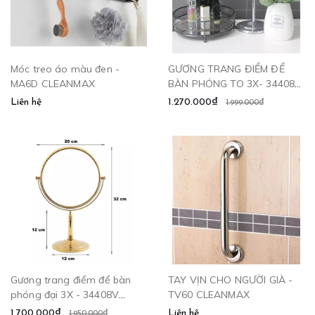
Móc treo áo màu đen -
GƯƠNG TRANG ĐIỂM ĐỂ
MA6D CLEANMAX
BÀN PHÓNG TO 3X- 34408
CLEANMAX
Liên hệ
1.270.000₫
1.999.000₫
Gương trang điểm để bàn
TAY VỊN CHO NGƯỜI GIÀ -
phóng đại 3X - 34408V
TV60 CLEANMAX
CLEANMAX
1.700.000₫
Liên hệ
1.950.000₫