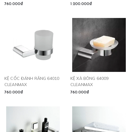
64013 CLEANMAX
760.000₫
1.200.000₫
KỆ CỐC ĐÁNH RĂNG 64010
KỆ XÀ BÔNG 64009
CLEANMAX
CLEANMAX
760.000₫
760.000₫