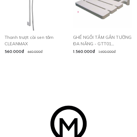
Thanh trượt cài sen tắm
GHẾ NGỒI TẮM GẮN TƯỜNG
CLEANMAX
ĐA NĂNG - GTT01
CLEANMAX
560.000₫
1.560.000₫
660.000₫
1.900.000₫