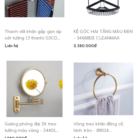
Thanh vắt khăn gấp gọn áp
KỆ GÓC HAI TẦNG MÀU ĐEN
sát tường (3 thanh) G3CD
- 34668DE CLEANMAX
CLEANMAX
Liên hệ
2.380.000₫
Gương phóng đại 3X treo
Vòng treo khăn đồng cổ,
tường màu vàng - 34401
hình tròn - 89014
CLEANMAX
CLEANMAX