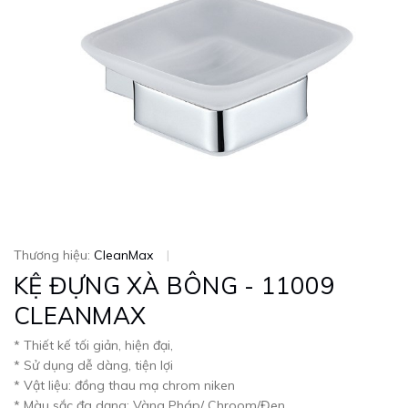
Thương hiệu:
CleanMax
|
KỆ ĐỰNG XÀ BÔNG - 11009
CLEANMAX
* Thiết kế tối giản, hiện đại,
* Sử dụng dễ dàng, tiện lợi
* Vật liệu: đồng thau mạ chrom niken
* Màu sắc đa dạng: Vàng Pháp/ Chroom/Đen