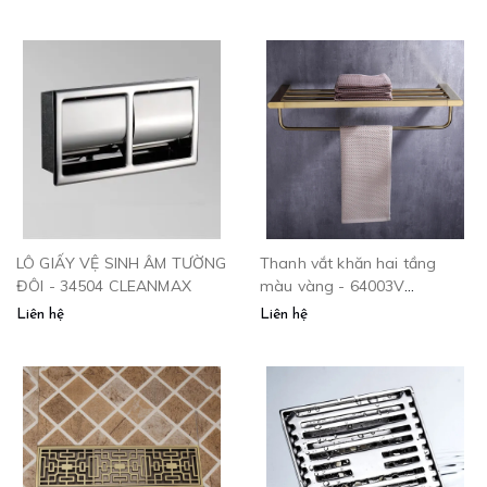
LÔ GIẤY VỆ SINH ÂM TƯỜNG
Thanh vắt khăn hai tầng
ĐÔI - 34504 CLEANMAX
màu vàng - 64003V
CLEANMAX
Liên hệ
Liên hệ