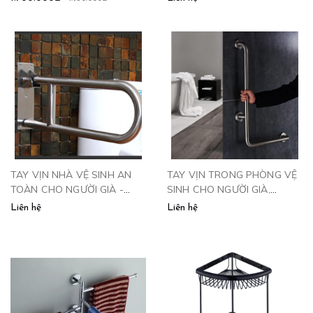
TAY VỊN NHÀ VỆ SINH AN
TAY VỊN TRONG PHÒNG VỆ
TOÀN CHO NGƯỜI GIÀ -
SINH CHO NGƯỜI GIÀ,
TV680 CLEANMAX
NGƯỜI BỆNH - TV780
Liên hệ
Liên hệ
CLEANMAX