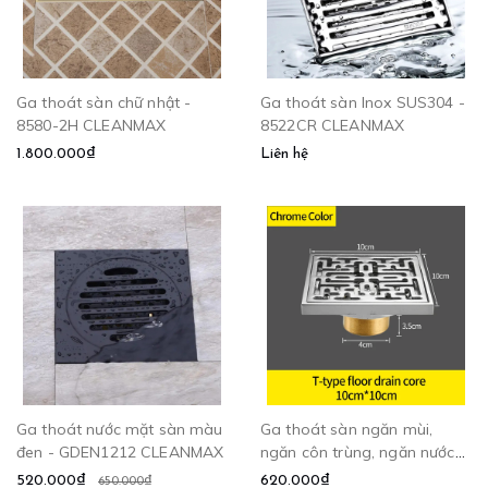
Ga thoát sàn chữ nhật -
Ga thoát sàn Inox SUS304 -
8580-2H CLEANMAX
8522CR CLEANMAX
1.800.000₫
Liên hệ
Ga thoát nước mặt sàn màu
Ga thoát sàn ngăn mùi,
đen - GDEN1212 CLEANMAX
ngăn côn trùng, ngăn nước
trào ngược - DL8599
520.000₫
620.000₫
650.000₫