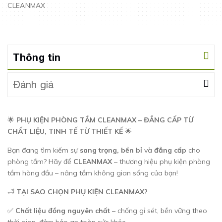
CLEANMAX
Thông tin
Đánh giá
🌟
PHỤ KIỆN PHÒNG TẮM CLEANMAX – ĐẲNG CẤP TỪ
CHẤT LIỆU, TINH TẾ TỪ THIẾT KẾ
🌟
Bạn đang tìm kiếm sự
sang trọng, bền bỉ
và
đẳng cấp
cho
phòng tắm? Hãy để
CLEANMAX
– thương hiệu phụ kiện phòng
tắm hàng đầu – nâng tầm không gian sống của bạn!
🛁
TẠI SAO CHỌN PHỤ KIỆN CLEANMAX?
✅
Chất liệu đồng nguyên chất
– chống gỉ sét, bền vững theo
thời gian, đảm bảo an toàn sức khỏe.