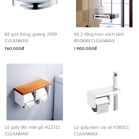
Kệ góc bóng gương 2509
Kệ 2 tầng treo vách kính
CLEANMAX
BS0689 CLEANMAX
760.000₫
1.900.000₫
Lô giấy đôi măt gỗ H22311
Lô giấy kèm cài xịt F38311
CLEANMAX
CLEANMAX