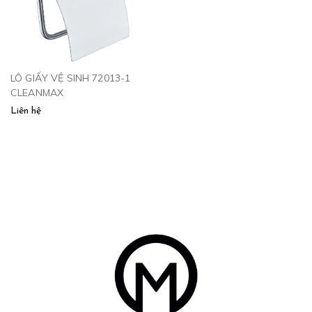
LÔ GIẤY VỆ SINH 72013-1
CLEANMAX
Liên hệ