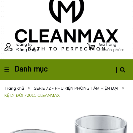
Đăng ký
Giỏ hàng
Đăng nhập
(
0
) sản phẩm
Danh mục
Trang chủ
SERIE 72 - PHỤ KIỆN PHÒNG TẮM HIỆN ĐẠI
KỆ LY ĐÔI 72011 CLEANMAX