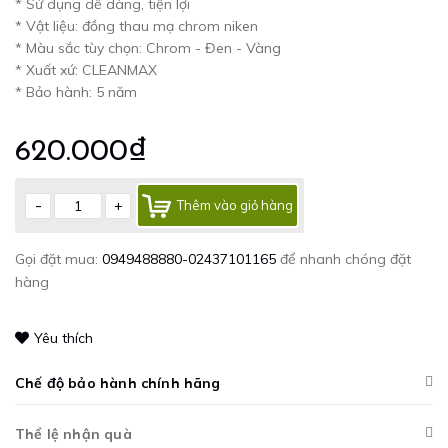
* Sử dụng dễ dàng, tiện lợi
* Vật liệu: đồng thau mạ chrom niken
* Màu sắc tùy chọn: Chrom - Đen - Vàng
* Xuất xứ: CLEANMAX
* Bảo hành: 5 năm
620.000₫
-
+
Thêm vào giỏ hàng
Gọi đặt mua:
0949488880-02437101165
để nhanh chóng đặt
hàng
Yêu thích
Chế độ bảo hành chính hãng
Thể lệ nhận quà