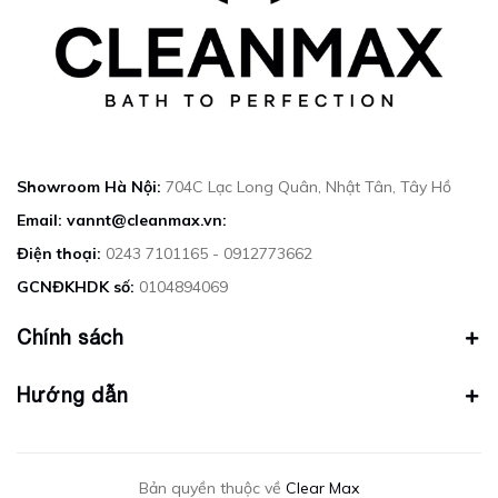
Showroom Hà Nội:
704C Lạc Long Quân, Nhật Tân, Tây Hồ
Email: vannt@cleanmax.vn:
Điện thoại:
0243 7101165 - 0912773662
GCNĐKHDK số:
0104894069
Chính sách
Hướng dẫn
Bản quyền thuộc về
Clear Max