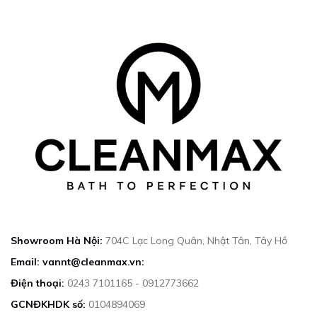
Showroom Hà Nội:
704C Lạc Long Quân, Nhật Tân, Tây Hồ
Email: vannt@cleanmax.vn:
Điện thoại:
0243 7101165 - 0912773662
GCNĐKHDK số:
0104894069