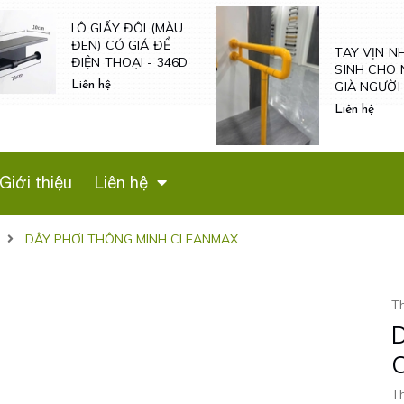
TAY VỊN N
SINH CHO 
TAY VỊN NHÀ VỆ
GIÀ NGƯỜI
SINH CHO NGƯỜI
VÀ NỮ MAN
GIÀ NGƯỜI BỆNH -
Liên hệ
- TV600
TVN601
Liên hệ
Giới thiệu
Liên hệ
DÂY PHƠI THÔNG MINH CLEANMAX
T
Th