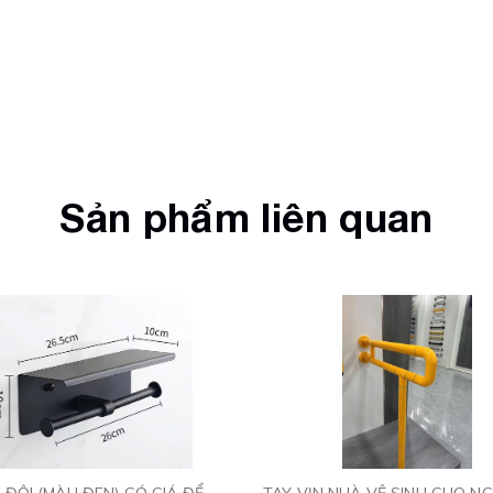
Sản phẩm liên quan
Y ĐÔI (MÀU ĐEN) CÓ GIÁ ĐỂ
TAY VỊN NHÀ VỆ SINH CHO NG