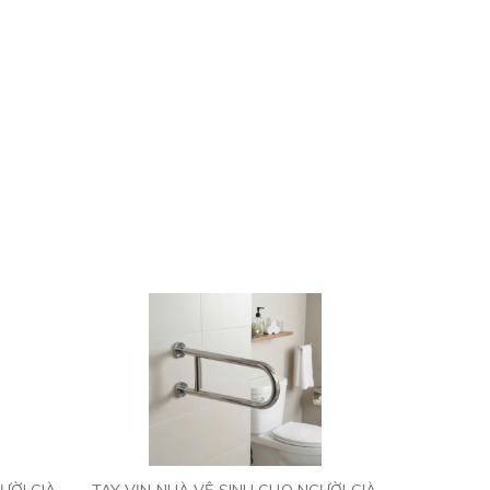
ƯỜI GIÀ
TAY VỊN NHÀ VỆ SINH CHO NGƯỜI GIÀ