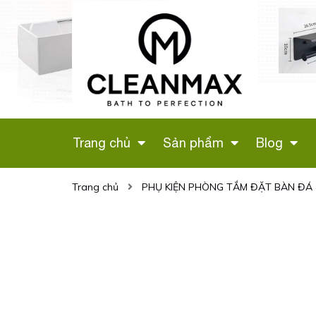
 VỆ SINH
LÔ GIẤY ĐÔI (MÀU
G HỒNG
ĐEN) CÓ GIÁ ĐỂ
H
ĐIỆN THOẠI - 346D
Liên hệ
Trang chủ
Sản phẩm
Blog
Trang chủ
PHỤ KIỆN PHÒNG TẮM ĐẶT BÀN ĐÁ