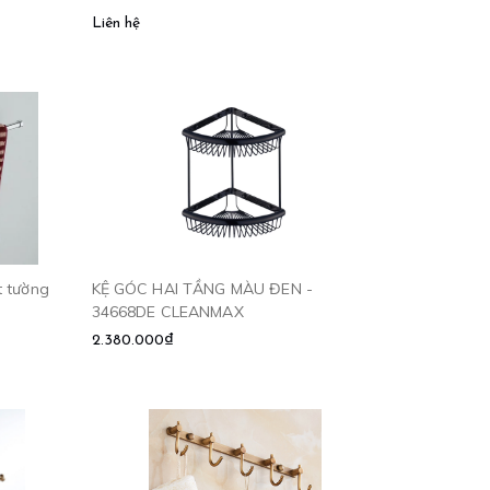
Liên hệ
t tường
KỆ GÓC HAI TẦNG MÀU ĐEN -
34668DE CLEANMAX
2.380.000₫