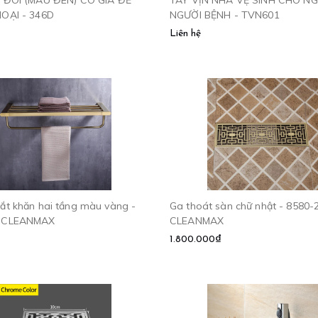
OẠI - 346D
NGƯỜI BỆNH - TVN601
Liên hệ
ắt khăn hai tầng màu vàng -
Ga thoát sàn chữ nhật - 8580-
 CLEANMAX
CLEANMAX
1.800.000₫