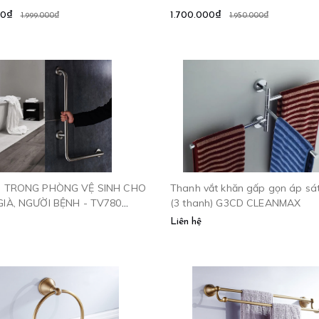
00₫
1.700.000₫
1.999.000₫
1.950.000₫
N TRONG PHÒNG VỆ SINH CHO
Thanh vắt khăn gấp gọn áp sá
GIÀ, NGƯỜI BỆNH - TV780
(3 thanh) G3CD CLEANMAX
MAX
Liên hệ