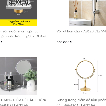
t sàn ngăn mùi, ngăn côn
Vòi xịt bàn cầu - AS120 CLEA
ngăn nước trào ngược - DL8599
MAX
0₫
380.000₫
TRANG ĐIỂM ĐỂ BÀN PHÓNG
Gương trang điểm để bàn phón
 34408 CLEANMAX
3X - 34408V CLEANMAX