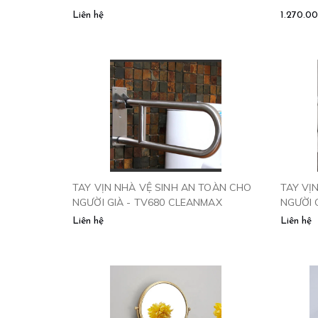
Liên hệ
1.270.0
TAY VỊN NHÀ VỆ SINH AN TOÀN CHO
TAY VỊ
NGƯỜI GIÀ - TV680 CLEANMAX
NGƯỜI 
CLEAN
Liên hệ
Liên hệ