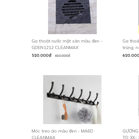
Ga thoát nước mặt sàn màu đen -
Ga thoá
GDEN1212 CLEANMAX
trùng, 
CLEAN
520.000₫
620.00
650.000₫
Móc treo áo màu đen - MA6D
GƯƠNG 
CLEANMAX
TO 3X-