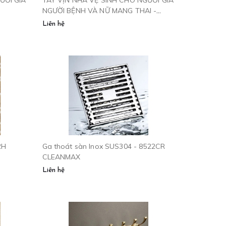
NGƯỜI BỆNH VÀ NỮ MANG THAI -
TV600
Liên hệ
2H
Ga thoát sàn Inox SUS304 - 8522CR
CLEANMAX
Liên hệ