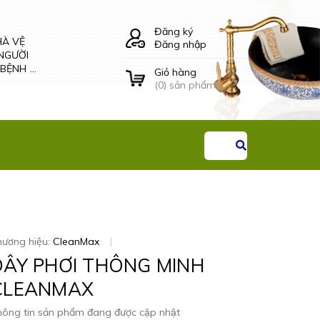
HÀ VỆ
LÔ GIẤY VỆ SINH
Đăng ký
NGƯỜI
ÂM TƯỜNG ĐÔI -
Đăng nhập
 BỆNH
34504 CLEANMAX
G THAI
Giỏ hàng
Liên hệ
(
0
) sản phẩm
hương hiệu:
CleanMax
|
DÂY PHƠI THÔNG MINH
CLEANMAX
ông tin sản phẩm đang được cập nhật