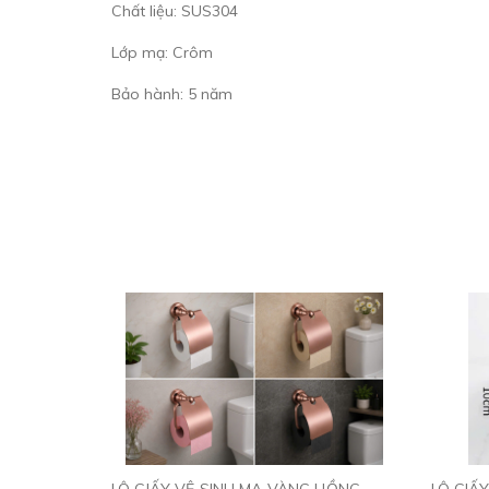
Chất liệu: SUS304
Lớp mạ: Crôm
Bảo hành: 5 năm
LÔ GIẤY VỆ SINH MẠ VÀNG HỒNG
LÔ GIẤ