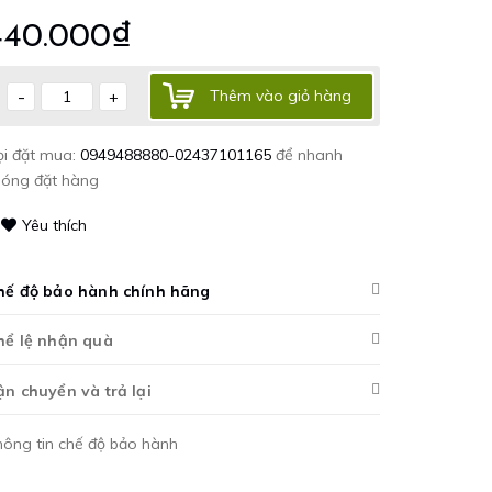
440.000₫
-
Thêm vào giỏ hàng
+
ọi đặt mua:
0949488880-02437101165
để nhanh
hóng đặt hàng
Yêu thích
hế độ bảo hành chính hãng
hể lệ nhận quà
ận chuyển và trả lại
hông tin chế độ bảo hành