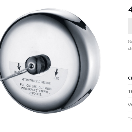
G
c
C
T
V
T