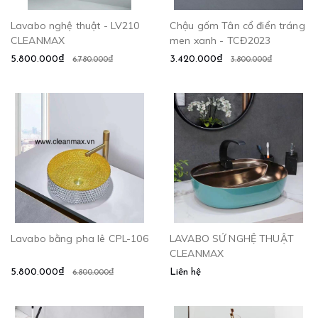
Lavabo nghệ thuật - LV210
Chậu gốm Tân cổ điển tráng
CLEANMAX
men xanh - TCĐ2023
5.800.000₫
3.420.000₫
6.780.000₫
3.800.000₫
Lavabo bằng pha lê CPL-106
LAVABO SỨ NGHỆ THUẬT
CLEANMAX
5.800.000₫
Liên hệ
6.800.000₫