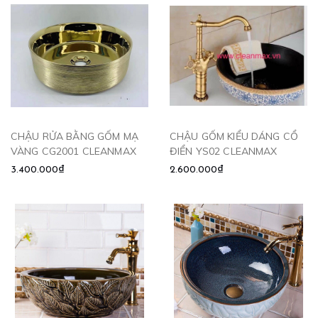
CHẬU RỬA BẰNG GỐM MẠ
CHẬU GỐM KIỂU DÁNG CỔ
VÀNG CG2001 CLEANMAX
ĐIỂN YS02 CLEANMAX
3.400.000₫
2.600.000₫