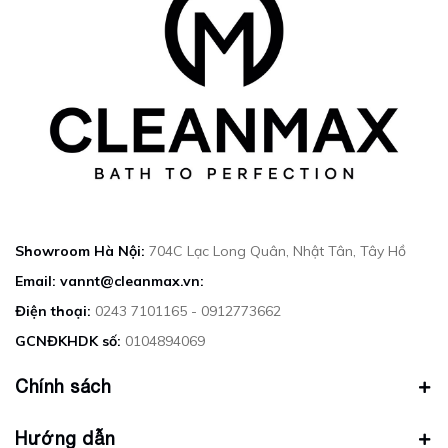
Showroom Hà Nội:
704C Lạc Long Quân, Nhật Tân, Tây Hồ
Email: vannt@cleanmax.vn:
Điện thoại:
0243 7101165 - 0912773662
GCNĐKHDK số:
0104894069
Chính sách
Hướng dẫn